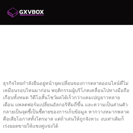
กลยุทธ์ ONLINE
MARKETING 2025 ที่
แบรนด์ไทยต้องรู้ โดย
SYSTOVIA
ธุรกิจไทยกำลังยืนอยู่หน้าจุดเปลี่ยนของการตลาดออนไลน์ที่ไม่
เหมือนรอบไหนมาก่อน พฤติกรรมผู้บริโภคเคลื่อนไปทางมือถือ
เกือบทั้งหมด วิดีโอสั้นโชว์ผลได้เร็วกว่าแคมเปญยาวหลาย
เดือน แพลตฟอร์มเปลี่ยนอัลกอริทึมถี่ขึ้น และความเป็นส่วนตัว
กลายเป็นจุดชี้เป็นชี้ตายของการเก็บข้อมูล หากวางหมากพลาด
คือเสียโอกาสทั้งไตรมาส แต่ถ้าเล่นให้ถูกจังหวะ งบเท่าเดิมก็
เร่งยอดขายให้แซงคู่แข่งได้