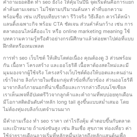
คำถามยอดฮิต ทํา seo ยังไง ให้คุ้มในปีนี้ จุดเริ่มต้นคือการแยก
คำค้นตามเจตนา ไม่ใช่ตามปริมาณค้นหา คำที่บอกความ
พร้อมซื้อ เช่น เปรียบเทียบราคา รีวิวจริง วิธีเลือก ควรได้หน้า
แลนดิ้งเฉพาะกิจ พร้อม CTA ชัดเจน ส่วนคำค้นกว้าง เช่น การ
ตลาดออนไลน์คืออะไร หรือ online marketing meaning ใช้
บทความความรู้หรือตัวอย่างกรณีศึกษาแล้วค่อยพาไปต่อที่แบบ
ฝึกหัดหรือเทมเพลต
การทํา seo เว็บไซต์ ให้เติบโตต่อเนื่อง คุณต้องดู 3 ส่วนพร้อม
กัน เนื้อหา โครงสร้าง และออโธริตี เนื้อหาต้องสดใหม่และมี
มุมมองจากผู้ใช้จริง โครงสร้างเว็บไซต์ต้องให้บอตและคนอ่าน
เข้าใจง่าย ลิงก์ภายในเชื่อมกลุ่มหัวข้อที่เกี่ยวข้อง ส่วนออโธริตี
มาจากลิงก์ภายนอกที่น่าเชื่อถือและการกล่าวถึงบนโซเชียล
เราเห็นเพจที่อัปเดตรีวิวจากลูกค้าและคำถามที่พบบ่อยทุกเดือน
มีโอกาสติดอันดับคำหลัก long tail สูงขึ้นแบบสม่ำเสมอ โดย
ไม่ต้องทุ่มงบลิงก์เบตจำนวนมาก
มีคำถามเรื่อง ทํา seo ราคา เท่าไรถึงคุ้ม คำตอบขึ้นกับตลาด
และเป้าหมาย ถ้าแข่งขันสูง เช่น สินเชื่อ สุขภาพ ท่องเที่ยว ค่า
ใช้จ่ายรายเดือนอาจเริ่มที่หลักหมื่นปลายถึงหลักแสนต้นเพื่อ