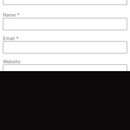
Name
*
Email
*
Website
Save my name, email, and website in this browser for
the next time I comment.