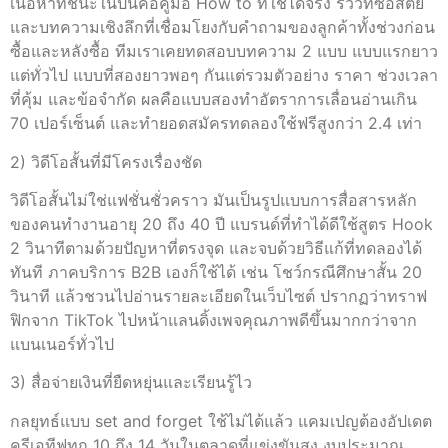
เนื้อหาที่ชนะในปีนี้คือคู่มือ How to ที่ใช้ได้จริง รีวิวที่ซื่อสัตย์
และบทความเชิงลึกที่เชื่อมโยงกับคำถามของลูกค้าทั้งช่วงก่อน
ซื้อและหลังซื้อ ทีมเราเคยทดสอบบทความ 2 แบบ แบบแรกยาว
แต่ทั่วไป แบบที่สองยาวพอๆ กันแต่รวมตัวอย่าง ราคา ช่วงเวลา
ที่คุ้ม และข้อจำกัด ผลคือแบบสองทำอัตราการเลื่อนอ่านเกิน
70 เปอร์เซ็นต์ และทำยอดสมัครทดลองใช้ฟรีสูงกว่า 2.4 เท่า
2) วิดีโอสั้นที่มีโครงเรื่องชัด
วิดีโอสั้นไม่ใช่แฟชั่นชั่วคราว มันเป็นรูปแบบการสื่อสารหลัก
ของคนทำงานอายุ 20 ถึง 40 ปี แบรนด์ที่ทำได้ดีใช้สูตร Hook
2 วินาทีตามด้วยปัญหาที่ตรงจุด และจบด้วยวิธีแก้ที่ทดลองได้
ทันที ภาคบริการ B2B เองก็ใช้ได้ เช่น โชว์กรณีศึกษาสั้น 20
วินาที แล้วชวนไปอ่านรายละเอียดในเว็บไซต์ ปรากฏว่าทราฟ
ฟิกจาก TikTok ไปหน้าแลนดิ้งเพจคุณภาพดีขึ้นมากกว่าจาก
แบนเนอร์ทั่วไป
3) สื่อจ่ายเงินที่ยืดหยุ่นและเรียนรู้ไว
กลยุทธ์แบบ set and forget ใช้ไม่ได้แล้ว แคมเปญต้องอัปเดต
ครีเอทีฟทุก 10 ถึง 14 วันในตลาดที่แข่งขันสูง งบประมาณ