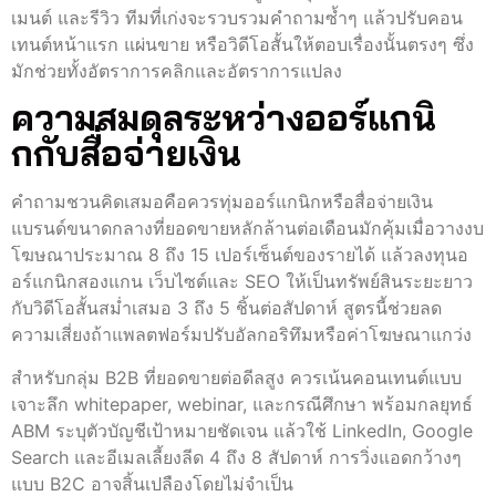
เมนต์ และรีวิว ทีมที่เก่งจะรวบรวมคำถามซ้ำๆ แล้วปรับคอน
เทนต์หน้าแรก แผ่นขาย หรือวิดีโอสั้นให้ตอบเรื่องนั้นตรงๆ ซึ่ง
มักช่วยทั้งอัตราการคลิกและอัตราการแปลง
ความสมดุลระหว่างออร์แกนิ
กกับสื่อจ่ายเงิน
คำถามชวนคิดเสมอคือควรทุ่มออร์แกนิกหรือสื่อจ่ายเงิน
แบรนด์ขนาดกลางที่ยอดขายหลักล้านต่อเดือนมักคุ้มเมื่อวางงบ
โฆษณาประมาณ 8 ถึง 15 เปอร์เซ็นต์ของรายได้ แล้วลงทุนอ
อร์แกนิกสองแกน เว็บไซต์และ SEO ให้เป็นทรัพย์สินระยะยาว
กับวิดีโอสั้นสม่ำเสมอ 3 ถึง 5 ชิ้นต่อสัปดาห์ สูตรนี้ช่วยลด
ความเสี่ยงถ้าแพลตฟอร์มปรับอัลกอริทึมหรือค่าโฆษณาแกว่ง
สำหรับกลุ่ม B2B ที่ยอดขายต่อดีลสูง ควรเน้นคอนเทนต์แบบ
เจาะลึก whitepaper, webinar, และกรณีศึกษา พร้อมกลยุทธ์
ABM ระบุตัวบัญชีเป้าหมายชัดเจน แล้วใช้ LinkedIn, Google
Search และอีเมลเลี้ยงลีด 4 ถึง 8 สัปดาห์ การวิ่งแอดกว้างๆ
แบบ B2C อาจสิ้นเปลืองโดยไม่จำเป็น