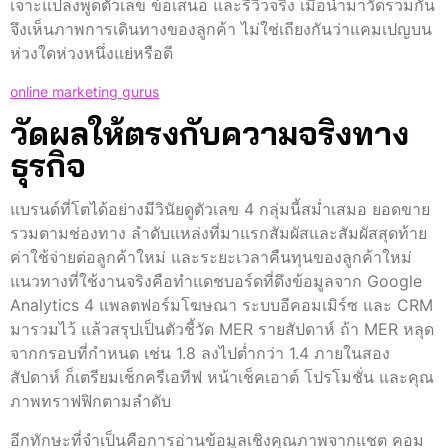
เจาะแปลงพูดตัวเลข ข้อเสนอ และรีวิวจริง เมื่อนำมาวัดรวมกัน
จึงเห็นภาพการเดินทางของลูกค้า ไม่ใช่เถียงกันว่าแคมเปญบน
ห่วงใดห่วงหนึ่งแย่หรือดี
online marketing gurus
วัดผลให้ตรงกับความจริงทาง
ธุรกิจ
แบรนด์ที่โตได้อย่างมีวินัยดูตัวเลข 4 กลุ่มนี้สม่ำเสมอ ยอดขาย
รวมตามช่องทาง ลำดับแหล่งที่มาแรกสัมผัสและสัมผัสสุดท้าย
ค่าใช้จ่ายต่อลูกค้าใหม่ และระยะเวลาคืนทุนของลูกค้าใหม่
แนวทางที่ใช้งานจริงคือทำแดชบอร์ดที่ดึงข้อมูลจาก Google
Analytics 4 แพลตฟอร์มโฆษณา ระบบอีคอมเมิร์ซ และ CRM
มารวมไว้ แล้วสรุปเป็นตัวชี้วัด MER รายสัปดาห์ ถ้า MER หลุด
จากกรอบที่กำหนด เช่น 1.8 ลงไปต่ำกว่า 1.4 ภายในสอง
สัปดาห์ ก็เตรียมเช็กครีเอทีฟ หน้าเช็คเอาต์ โปรโมชั่น และคุณ
ภาพทราฟฟิกตามลำดับ
อีกทักษะที่จำเป็นคือการอ่านข้อมูลเชิงคุณภาพจากแชต คอม