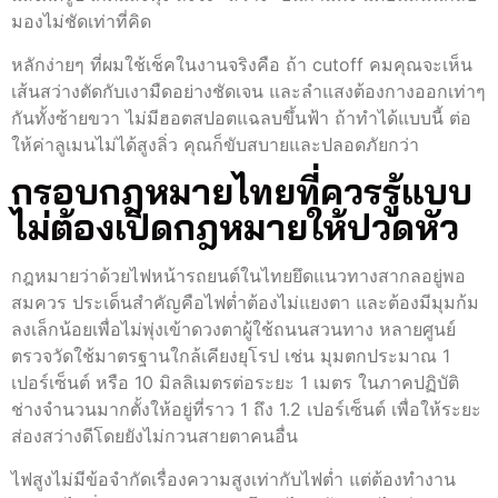
มองไม่ชัดเท่าที่คิด
หลักง่ายๆ ที่ผมใช้เช็คในงานจริงคือ ถ้า cutoff คมคุณจะเห็น
เส้นสว่างตัดกับเงามืดอย่างชัดเจน และลำแสงต้องกางออกเท่าๆ
กันทั้งซ้ายขวา ไม่มีฮอตสปอตแฉลบขึ้นฟ้า ถ้าทำได้แบบนี้ ต่อ
ให้ค่าลูเมนไม่ได้สูงลิ่ว คุณก็ขับสบายและปลอดภัยกว่า
กรอบกฎหมายไทยที่ควรรู้แบบ
ไม่ต้องเปิดกฎหมายให้ปวดหัว
กฎหมายว่าด้วยไฟหน้ารถยนต์ในไทยยึดแนวทางสากลอยู่พอ
สมควร ประเด็นสำคัญคือไฟต่ำต้องไม่แยงตา และต้องมีมุมก้ม
ลงเล็กน้อยเพื่อไม่พุ่งเข้าดวงตาผู้ใช้ถนนสวนทาง หลายศูนย์
ตรวจวัดใช้มาตรฐานใกล้เคียงยุโรป เช่น มุมตกประมาณ 1
เปอร์เซ็นต์ หรือ 10 มิลลิเมตรต่อระยะ 1 เมตร ในภาคปฏิบัติ
ช่างจำนวนมากตั้งให้อยู่ที่ราว 1 ถึง 1.2 เปอร์เซ็นต์ เพื่อให้ระยะ
ส่องสว่างดีโดยยังไม่กวนสายตาคนอื่น
ไฟสูงไม่มีข้อจำกัดเรื่องความสูงเท่ากับไฟต่ำ แต่ต้องทำงาน