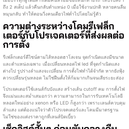
ถึง 2 สเต็ป แล้วคืนกลับตำแหน่ง 0 เมื่อใช้งานปกติ หลายคนลืม
หมุนกลับ ทำให้ตอนวิ่งคนเดียวไฟต่ำไปโดยไม่รู้ตัว
ความต่างระหว่างโคมรีเฟล็ก
เตอร์กับโปรเจคเตอร์ที่ส่งผลต่อ
การตั้ง
รีเฟล็กเตอร์ดีไซน์ตามไส้หลอดฮาโลเจน จุดกำเนิดแสงมีขนาด
และตำแหน่งเฉพาะ เมื่อเปลี่ยนหลอดไฟ led ที่จุดกำเนิดแสง
ต่างไป รูปร่างลำแสงจะเปลี่ยน การตั้งไฟทำได้จำกัด หากยังฟุ้ง
ควรเปลี่ยนรุ่นหลอด ไม่ใช่ฝืนตั้งให้ก้มมากเกินจนเสียระยะส่อง
โปรเจคเตอร์ใช้เลนส์กับบังแสง สร้างเส้น cutoff คม การตั้งไฟ
จึงแม่นและสม่ำเสมอกว่า ความสามารถในการรับเทคโนโลยี
หลอดใหม่อย่าง xenon หรือ LED ก็สูงกว่า เพราะเลนส์ควบคุม
ลำแสง แต่ต้องแน่ใจว่าตัวโปรเจคเตอร์และโคมมีมาตรฐาน
ไม่ใช่ของแต่งราคาถูกที่เลนส์บิดเบี้ยว
เช็กลิสต์สั้นๆ ก่อนขับกลางคืน