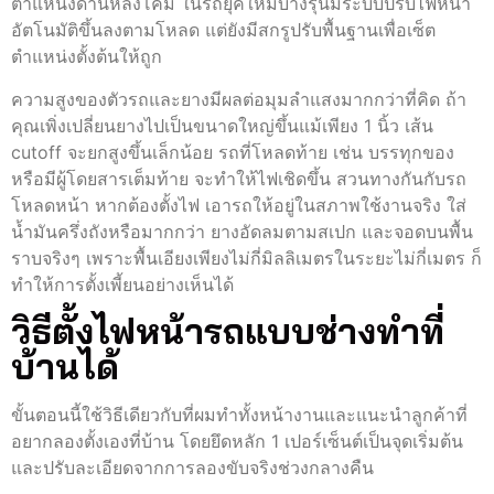
ตำแหน่งด้านหลังโคม ในรถยุคใหม่บางรุ่นมีระบบปรับไฟหน้า
อัตโนมัติขึ้นลงตามโหลด แต่ยังมีสกรูปรับพื้นฐานเพื่อเซ็ต
ตำแหน่งตั้งต้นให้ถูก
ความสูงของตัวรถและยางมีผลต่อมุมลำแสงมากกว่าที่คิด ถ้า
คุณเพิ่งเปลี่ยนยางไปเป็นขนาดใหญ่ขึ้นแม้เพียง 1 นิ้ว เส้น
cutoff จะยกสูงขึ้นเล็กน้อย รถที่โหลดท้าย เช่น บรรทุกของ
หรือมีผู้โดยสารเต็มท้าย จะทำให้ไฟเชิดขึ้น สวนทางกันกับรถ
โหลดหน้า หากต้องตั้งไฟ เอารถให้อยู่ในสภาพใช้งานจริง ใส่
น้ำมันครึ่งถังหรือมากกว่า ยางอัดลมตามสเปก และจอดบนพื้น
ราบจริงๆ เพราะพื้นเอียงเพียงไม่กี่มิลลิเมตรในระยะไม่กี่เมตร ก็
ทำให้การตั้งเพี้ยนอย่างเห็นได้
วิธีตั้งไฟหน้ารถแบบช่างทำที่
บ้านได้
ขั้นตอนนี้ใช้วิธีเดียวกับที่ผมทำทั้งหน้างานและแนะนำลูกค้าที่
อยากลองตั้งเองที่บ้าน โดยยึดหลัก 1 เปอร์เซ็นต์เป็นจุดเริ่มต้น
และปรับละเอียดจากการลองขับจริงช่วงกลางคืน