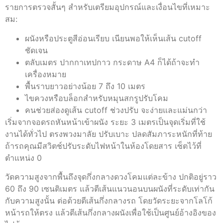
รายการตรวจสั้นๆ สำหรับเตรียมอุปกรณ์และเงื่อนไขที่เหมาะ
สม:
ผนังหรือประตูสีอ่อนเรียบ เนียนพอให้เห็นเส้น cutoff
ชัดเจน
ตลับเมตร ปากกาเทปกาว กระดาษ A4 ก็ได้ถ้าจะทำ
เครื่องหมาย
พื้นราบยาวอย่างน้อย 7 ถึง 10 เมตร
ไขควงหรือบล็อกสำหรับหมุนสกรูปรับโคม
คนช่วยส่องดูเส้น cutoff ช่วงปรับ จะง่ายและแม่นกว่า
เริ่มจากจอดรถหันหน้าเข้าผนัง ระยะ 3 เมตรเป็นจุดเริ่มที่ใช้
งานได้ทั่วไป ตรงพวงมาลัย ปรับเบาะ ปลดสัมภาระหนักที่ท้าย
ถ้ารถคุณมีสวิตช์ปรับระดับไฟหน้าในห้องโดยสาร เซ็ตไว้ที่
ตำแหน่ง 0
วัดความสูงจากพื้นถึงจุดกึ่งกลางดวงโคมแต่ละข้าง ปกติอยู่ราว
60 ถึง 90 เซนติเมตร แล้วตีเส้นแนวนอนบนผนังที่ระดับเท่ากัน
กับความสูงนั้น ต่อด้วยตีเส้นกึ่งกลางรถ โดยวัดระยะจากโลโก้
หน้ารถให้ตรง แล้วตีเส้นกึ่งกลางผนังเพื่อใช้เป็นศูนย์อ้างอิงของ