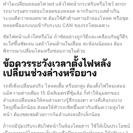
ทำไมเปลี่ยนหลอดไฟ led แล้วไฟหน้ากระพริบหรือโชว์ error
รถบางรุ่นตรวจสอบโหลดของหลอด หากกินกระแสต่ำเกิน
ระบบคิดว่าหลอดขาด ต้องใช้ตัวต้านทานจำลองโหลด หรือชุด
หลอดที่ออกแบบเข้ากับระบบ CAN ของรถโดยเฉพาะ
ขัดไฟหน้าแล้วใสหรือไม่ ถ้าขัดอย่างถูกวิธีและเคลือบกันยูวีดีๆ
จะใสขึ้นชัดเจน แต่ถ้าโคมด้านในเสื่อม สะท้อนน้อยลง ต้อง
พิจารณาเปลี่ยนโคมหรือซ่อมภายในด้วย
ข้อควรระวังเวลาตั้งไฟหลัง
เปลี่ยนช่วงล่างหรือยาง
รถที่เพิ่งเปลี่ยนสปริง โหลดเตี้ย หรือยกสูง ต้องตั้งไฟใหม่เสมอ
แม้ความต่างเพียง 15 มิลลิเมตรที่ซุ้มล้อ ก็ทำให้มุมตกของ
ลำแสงเปลี่ยนพอให้คนสวนทางรู้สึกแยงตา ยางที่เส้นรอบวง
ใหญ่ขึ้นเล็กน้อย ส่งผลให้หัวรถเชิดขึ้นเท่ากับเพิ่มความสูงไฟ
หน้า ต้องชดเชยด้วยการก้มลำแสงลงอีกเล็กน้อย
ถ้ารถมีปุ่มปรับระดับไฟหน้าในห้องโดยสาร ใช้ให้เป็นประโยชน์
เมื่อบรรทุกผู้โดยสารเต็มคันหรือมีของหนักท้ายรถ ให้ปรับลง 1