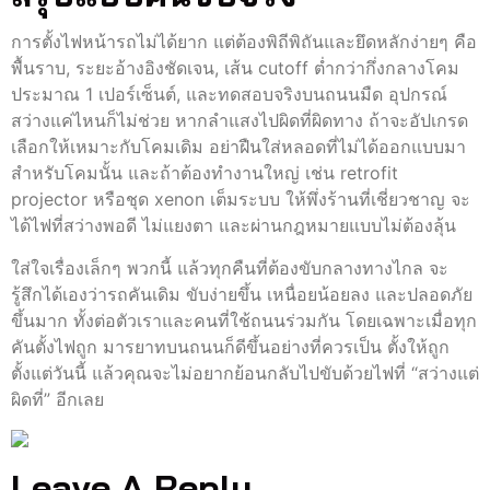
การตั้งไฟหน้ารถไม่ได้ยาก แต่ต้องพิถีพิถันและยึดหลักง่ายๆ คือ
พื้นราบ, ระยะอ้างอิงชัดเจน, เส้น cutoff ต่ำกว่ากึ่งกลางโคม
ประมาณ 1 เปอร์เซ็นต์, และทดสอบจริงบนถนนมืด อุปกรณ์
สว่างแค่ไหนก็ไม่ช่วย หากลำแสงไปผิดที่ผิดทาง ถ้าจะอัปเกรด
เลือกให้เหมาะกับโคมเดิม อย่าฝืนใส่หลอดที่ไม่ได้ออกแบบมา
สำหรับโคมนั้น และถ้าต้องทำงานใหญ่ เช่น retrofit
projector หรือชุด xenon เต็มระบบ ให้พึ่งร้านที่เชี่ยวชาญ จะ
ได้ไฟที่สว่างพอดี ไม่แยงตา และผ่านกฎหมายแบบไม่ต้องลุ้น
ใส่ใจเรื่องเล็กๆ พวกนี้ แล้วทุกคืนที่ต้องขับกลางทางไกล จะ
รู้สึกได้เองว่ารถคันเดิม ขับง่ายขึ้น เหนื่อยน้อยลง และปลอดภัย
ขึ้นมาก ทั้งต่อตัวเราและคนที่ใช้ถนนร่วมกัน โดยเฉพาะเมื่อทุก
คันตั้งไฟถูก มารยาทบนถนนก็ดีขึ้นอย่างที่ควรเป็น ตั้งให้ถูก
ตั้งแต่วันนี้ แล้วคุณจะไม่อยากย้อนกลับไปขับด้วยไฟที่ “สว่างแต่
ผิดที่” อีกเลย
Leave A Reply