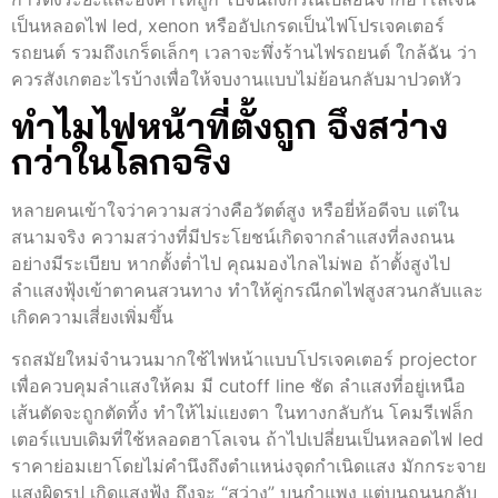
เป็นหลอดไฟ led, xenon หรืออัปเกรดเป็นไฟโปรเจคเตอร์
รถยนต์ รวมถึงเกร็ดเล็กๆ เวลาจะพึ่งร้านไฟรถยนต์ ใกล้ฉัน ว่า
ควรสังเกตอะไรบ้างเพื่อให้จบงานแบบไม่ย้อนกลับมาปวดหัว
ทำไมไฟหน้าที่ตั้งถูก จึงสว่าง
กว่าในโลกจริง
หลายคนเข้าใจว่าความสว่างคือวัตต์สูง หรือยี่ห้อดีจบ แต่ใน
สนามจริง ความสว่างที่มีประโยชน์เกิดจากลำแสงที่ลงถนน
อย่างมีระเบียบ หากตั้งต่ำไป คุณมองไกลไม่พอ ถ้าตั้งสูงไป
ลำแสงฟุ้งเข้าตาคนสวนทาง ทำให้คู่กรณีกดไฟสูงสวนกลับและ
เกิดความเสี่ยงเพิ่มขึ้น
รถสมัยใหม่จำนวนมากใช้ไฟหน้าแบบโปรเจคเตอร์ projector
เพื่อควบคุมลำแสงให้คม มี cutoff line ชัด ลำแสงที่อยู่เหนือ
เส้นตัดจะถูกตัดทิ้ง ทำให้ไม่แยงตา ในทางกลับกัน โคมรีเฟล็ก
เตอร์แบบเดิมที่ใช้หลอดฮาโลเจน ถ้าไปเปลี่ยนเป็นหลอดไฟ led
ราคาย่อมเยาโดยไม่คำนึงถึงตำแหน่งจุดกำเนิดแสง มักกระจาย
แสงผิดรูป เกิดแสงฟุ้ง ถึงจะ “สว่าง” บนกำแพง แต่บนถนนกลับ