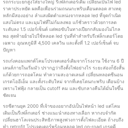
รถกระบะยกสูงใส่ยางใหญ่ รีเฟล็กเตอร์เดิม เปลี่ยนเป็นไฟ led
ราคาประหยัด ผลคือเพื่อนร่วมถนนกะพริบเตือนตลอด สาเหตุ
หลักมีสองอย่าง ลำแสงผิดตำแหน่งจากหลอด led ที่จุดกำเนิด
แสงไม่ตรง และมุมไฟที่ไม่ก้มลงพอ แก้ชั่วคราวด้วยการลด
ระดับลง 1.5 เปอร์เซ็นต์ แต่พอขับในทางเปียกกลับมองไม่ไกล
พอ สุดท้ายย้ายไปใช้หลอด led รุ่นที่ทำสำหรับรีเฟล็กเตอร์โดย
เฉพาะ อุณหภูมิสี 4,500 เคลวิน และตั้งที่ 1.2 เปอร์เซ็นต์ จบ
ปัญหา
รถเก๋งคอมแพกต์โคมโปรเจคเตอร์เดิมจากโรงงาน ใช้งาน 6 ปี
เลนส์ภายในเริ่มมัว ปรากฏว่าถึงตั้งไฟอย่างไร ระยะส่องก็ยังสั้น
แก้ด้วยการถอดโคม ทำความสะอาดเลนส์ เปลี่ยนหลอดซีนอน
เกรดโออีเอ็ม และตั้งระดับใหม่ จากที่เคยโดนกะพริบ เตือนบ้าง
เพราะไฟฟุ้ง กลายเป็น cutoff คม และขับกลางคืนได้มั่นใจขึ้น
ชัดเจน
รถซีดานยุค 2000 ที่เจ้าของอยากอัปเป็นไฟหน้า led แต่โคม
เดิมเป็นรีเฟล็กเตอร์ ช่างแนะนำสองทางเลือก หากงบจำกัด
เปลี่ยนฮาโลเจนประสิทธิภาพสูงพ่วงการตั้งไฟละเอียด ถ้างบถึง
ทำ retrofit โปรเจคเตอร์พร้อมหลอด led on-road เกรดดี