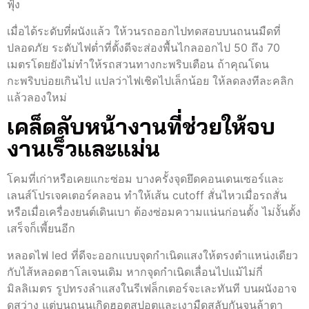
ฟุ้ง
เมื่อได้ระดับที่ผนังแล้ว ให้วนรถออกไปทดสอบบนถนนมืดที่
ปลอดภัย ระดับไฟต่ำที่ตั้งดีจะส่องพื้นไกลออกไป 50 ถึง 70
เมตรโดยยังไม่ทำให้รถสวนทางกะพริบเตือน ถ้าคุณโดน
กะพริบบ่อยเกินไป แปลว่าไฟเชิดไปเล็กน้อย ให้ลดลงทีละคลิก
แล้วลองใหม่
เคล็ดลับหน้างานที่ช่วยให้จบ
งานเร็วและแม่น
โคมที่เก่าหรือเคยแกะซ่อม บางครั้งจุดยึดคอนเดนเซอร์และ
เลนส์โปรเจคเตอร์คลอน ทำให้เส้น cutoff สั่นไหวเมื่อรถสั่น
หรือเมื่อเครื่องยนต์เดินเบา ต้องซ่อมความแน่นก่อนตั้ง ไม่งั้นตั้ง
เสร็จก็เพี้ยนอีก
หลอดไฟ led ที่ดีจะออกแบบจุดกำเนิดแสงให้ตรงตำแหน่งเดียว
กับไส้หลอดฮาโลเจนเดิม หากจุดกำเนิดเลื่อนไปแม้ไม่กี่
มิลลิเมตร รูปทรงลำแสงในรีเฟล็กเตอร์จะเละทันที บนผนังอาจ
ดูสว่าง แต่บนถนนเกิดฮอตสปอตและเงามืดสลับกันจนล้าตา