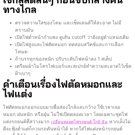
ทางไกล
ตรวจความใสของโคม และเช็ดเลนส์ให้สะอาด ไม่มี
คราบมัน
เปิดไฟต่ำหน้ากำแพง ดูเส้น cutoff ว่ายังอยู่ตำแหน่งเดิม
เปิดไฟสูงและไฟตัดหมอก ทดสอบสวิตช์และการเลือก
โหมด
ถ้าบรรทุกของหนัก ปรับระดับไฟหน้าลง 1 สเต็ป
เตรียมผ้าไมโครไฟเบอร์และสเปรย์ทำความสะอาดไว้เช็ด
ฝ้าเบาๆ
คำเตือนเรื่องไฟตัดหมอกและ
ไฟแต่ง
ไฟตัดหมอกออกแบบมาเพื่อส่องใกล้และกว้าง ใช้เวลาเจอ
หมอก ฝนหนัก หรือฝุ่น ไม่ใช่เปิดตลอดเวลา โดยเฉพาะชุดไฟ
แต่งรถยนต์ที่สว่างมาก
หากเล็งไม่
เปลี่ยนหลอดไฟรถยนต์ ใกล้ ฉัน
ดีจะฟุ้งต่ำแต่ก็กวนรถคันหน้าได้ หากใส่ไฟแต่งหน้ารถยนต์