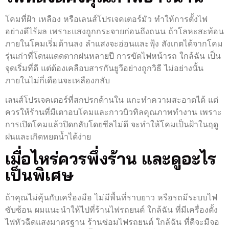
โคมที่ฝ้า เหลือง หรือเลนส์โปรเจคเตอร์มัว ทำให้การตั้งไฟ
อย่างดีไร้ผล เพราะแสงถูกกระจายก่อนถึงถนน ถ้าโลหะสะท้อน
ภายในโคมเริ่มด้านลง ลำแสงจะอ่อนและฟุ้ง สังเกตได้จากโคม
รุ่นเก่าที่โดนแดดตากฝนหลายปี การขัดไฟหน้ารถ ใกล้ฉัน เป็น
จุดเริ่มที่ดี แต่ต้องเคลือบสารกันยูวีอย่างถูกวิธี ไม่อย่างนั้น
ภายในไม่กี่เดือนจะเหลืองกลับ
เลนส์โปรเจคเตอร์ที่สกปรกด้านใน แกะทำความสะอาดได้ แต่
ควรให้ร้านที่มีเตาอบโคมและกาวบิวทิลคุณภาพทำงาน เพราะ
การเปิดโคมแล้วปิดกลับโดยซีลไม่ดี จะทำให้โคมเป็นฝ้าในฤดู
ฝนและเกิดหยดน้ำได้ง่าย
เมื่อไหร่ควรพึ่งร้าน และดูอะไร
เป็นพิเศษ
ถ้าคุณไม่คุ้นกับเครื่องมือ ไม่มีพื้นที่ราบยาว หรือรถมีระบบไฟ
ซับซ้อน ผมแนะนำให้ไปที่ร้านไฟรถยนต์ ใกล้ฉัน ที่มีเครื่องตั้ง
ไฟหัวฉีดแสงมาตรฐาน ร้านซ่อมไฟรถยนต์ ใกล้ฉัน ที่ดีจะมีจอ