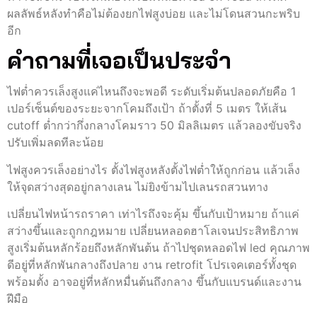
ผลลัพธ์หลังทำคือไม่ต้องยกไฟสูงบ่อย และไม่โดนสวนกะพริบ
อีก
คำถามที่เจอเป็นประจำ
ไฟต่ำควรเล็งสูงแค่ไหนถึงจะพอดี ระดับเริ่มต้นปลอดภัยคือ 1
เปอร์เซ็นต์ของระยะจากโคมถึงเป้า ถ้าตั้งที่ 5 เมตร ให้เส้น
cutoff ต่ำกว่ากึ่งกลางโคมราว 50 มิลลิเมตร แล้วลองขับจริง
ปรับเพิ่มลดทีละน้อย
ไฟสูงควรเล็งอย่างไร ตั้งไฟสูงหลังตั้งไฟต่ำให้ถูกก่อน แล้วเล็ง
ให้จุดสว่างสุดอยู่กลางเลน ไม่ยิงข้ามไปเลนรถสวนทาง
เปลี่ยนไฟหน้ารถราคา เท่าไรถึงจะคุ้ม ขึ้นกับเป้าหมาย ถ้าแค่
สว่างขึ้นและถูกกฎหมาย เปลี่ยนหลอดฮาโลเจนประสิทธิภาพ
สูงเริ่มต้นหลักร้อยถึงหลักพันต้น ถ้าไปชุดหลอดไฟ led คุณภาพ
ดีอยู่ที่หลักพันกลางถึงปลาย งาน retrofit โปรเจคเตอร์ทั้งชุด
พร้อมตั้ง อาจอยู่ที่หลักหมื่นต้นถึงกลาง ขึ้นกับแบรนด์และงาน
ฝีมือ