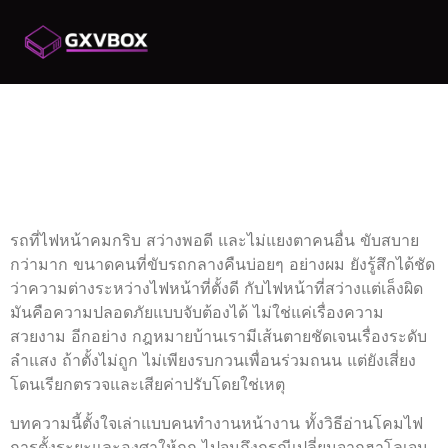
ตั้งไฟหน้ารถยนต์
อย่างไรให้ไม่แยงตาและ
ผ่านกฎหมาย
รถที่ไฟหน้าคมกริบ สว่างพอดี และไม่แยงตาคนอื่น ขับสบาย
กว่ามาก ขนาดคนที่ขับรถกลางคืนบ่อยๆ อย่างผม ยังรู้สึกได้ชัด
ว่าความต่างระหว่างไฟหน้าที่ตั้งดี กับไฟหน้าที่สว่างแต่เล็งผิด
มันคือความปลอดภัยแบบจับต้องได้ ไม่ใช่แค่เรื่องความ
สวยงาม อีกอย่าง กฎหมายบ้านเรามีเส้นตายชัดเจนเรื่องระดับ
ลำแสง ถ้าตั้งไม่ถูก ไม่เพียงรบกวนเพื่อนร่วมถนน แต่ยังเสี่ยง
โดนเรียกตรวจและเสียค่าปรับโดยใช่เหตุ
บทความนี้ตั้งใจเล่าแบบคนทำงานหน้างาน ทั้งวิธีอ่านโคมไฟ
การตั้งระยะและองศาให้ถูก ไปจนถึงกรณีเปลี่ยนจากฮาโลเจน