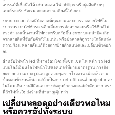
แบรนด์ที่เชื่อมือได้ เช่น หลอด ไฟ philips หรือผู้ผลิตที่ระบุ
เลนส์รองรับชัดเจน จะลดความเสี่ยงนี้ได้เยอะ
ระบบ xenon ต้องมีบัลลาสต์คุณภาพและการวางสายไฟที่ไม่
รบกวนระบบไฟฟ้ารถ หลีกเลี่ยงการต่อสายลอยหรือใช้ฟิวส์ไม่
ตรงค่า ผมเห็นงานที่ไฟกระพริบหรือขึ้น error บนหน้าปัด เกิด
จากสายดินที่จับกับตัวถังไม่แน่น หรือบัลลาสต์ถูกวางใกล้แหล่ง
ความร้อน หลายคันแก้ด้วยการย้ายตำแหน่งและเปลี่ยนขั้วต่อก็
จบ
สำหรับไฟหน้า led ที่มาพร้อมโคมทั้งชุด เช่น ไฟ หน้า รถ led
แบบโออีเอ็มหรือไฟหน้าโปรเจคเตอร์ที่ผ่านมาตรฐาน การตั้ง
จะง่ายกว่า เพราะรูปแสงถูกควบคุมจากโรงงาน เพียงเล็งตาม
ขั้นตอนข้างบนก็พอ แต่ถ้าเป็นการ retrofit เลนส์ projector ลง
ในโคมเดิม งานฝีมือและการจัดศูนย์กลางเลนส์สำคัญมาก ตรง
นี้ถ้าไม่มั่นใจ ส่งร้านที่ชำนาญคุ้มกว่า
เปลี่ยนหลอดอย่างเดียวพอไหม
หรือควรอัปทั้งระบบ