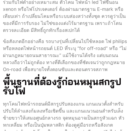
ร่วมกับไฟต่ำอย่างเหมาะสม ตัวโคม ไฟหน้า led ไฟซีนอน
xenon หรือไฟโปรเจคเตอร์ ต้องผ่านมาตรฐาน E-mark หรือ
เทียบเท่า ถ้าเปลี่ยนโคมหรือระบบส่องสว่างทั้งชุด ควรดูว่าเป็น
ของที่มีการรับรอง ไม่ใช่ของแต่งไร้มาตรฐาน เพราะถ้าโดน
ตรวจละเอียด มีสิทธิ์ถูกทักเรื่องสเปกได้
ข้อสังเกตอีกอย่างคือ รถบางรุ่นที่เปลี่ยนไปใช้หลอด ไฟ philips
หรือหลอดไฟหน้ารถยนต์ LED ที่ระบุ “for off-road” หรือ “ไม่
ผ่านกฎหมายถนนสาธารณะ” แม้ใช้งานได้จริง แต่บนถนน
หลวงถือว่าไม่ถูกต้อง ทางที่ดีเลือกของที่ชัดเจนว่าถูกกฎหมาย
On-road เพื่อสบายใจทั้งตอนขับและตอนตรวจสภาพ
พื้นฐานที่ต้องรู้ก่อนหมุนสกรูป
รับไฟ
ทุกโคมไฟหน้ารถยนต์มีสกรูปรับสองแกน แกนแนวตั้งสำหรับ
ปรับให้ลำแสงก้มลงหรือเชิดขึ้น และแกนแนวนอนสำหรับเล็ง
ซ้ายขวาให้เสมอศูนย์กลางรถ จุดหมุนอาจเป็นสกรูหัวแฉก หัว
หกเหลี่ยม หรือเป็นปุ่มพลาสติก ต้องดูคู่มือรถหรือสังเกต