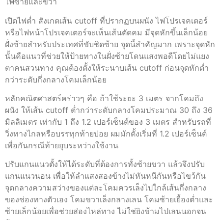
ไฟซ้ายและขวา
เปิดไฟต่ำ สังเกตเส้น cutoff ที่ปรากฏบนผนัง ไฟโปรเจคเตอร์
หรือไฟหน้าโปรเจคเตอร์จะเห็นเส้นตัดคม มีจุดหักขึ้นเล็กน้อย
ฝั่งซ้ายสำหรับประเทศที่ขับชิดซ้าย จุดนี้สำคัญมาก เพราะจุดหัก
นั้นคือแนวที่ช่วยให้ป้ายทางในฝั่งซ้ายโดนแสงพอดีโดยไม่แยง
ตาคนสวนทาง คุณต้องตั้งให้ระนาบเส้น cutoff ก่อนจุดหักต่ำ
กว่าระดับกึ่งกลางโคมเล็กน้อย
หลักคณิตศาสตร์คร่าวๆ คือ ถ้าใช้ระยะ 3 เมตร จากโคมถึง
ผนัง ให้เส้น cutoff ต่ำกว่าระดับกลางโคมประมาณ 30 ถึง 36
มิลลิเมตร เท่ากับ 1 ถึง 1.2 เปอร์เซ็นต์ของ 3 เมตร สำหรับรถที่
วิ่งทางไกลหรือบรรทุกท้ายบ่อย ผมมักตั้งเริ่มที่ 1.2 เปอร์เซ็นต์
เพื่อกันกรณีท้ายยุบระหว่างใช้งาน
ปรับแกนแนวตั้งให้ได้ระดับที่ต้องการทั้งซ้ายขวา แล้วจึงปรับ
แกนแนวนอน เพื่อให้ลำแสงสองข้างไม่หันหนีกันหรือไขว้กัน
จุดกลางความสว่างของแต่ละโคมควรเล็งไปใกล้เส้นกึ่งกลาง
ของช่องทางตัวเอง โคมขวาเล็งกลางเลน โคมซ้ายเยื้องต่ำและ
ซ้ายเล็กน้อยเพื่อช่วยส่องไหล่ทาง ไม่ใช่ยิงข้ามไปเลนนอกจน