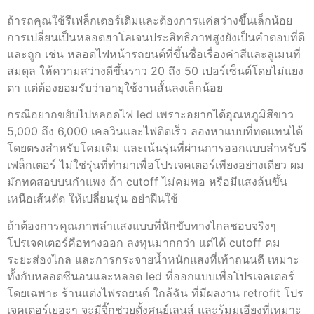
ถ้ารถคุณใช้รีเฟล็กเตอร์เดิมและต้องการแค่สว่างขึ้นเล็กน้อย
การเปลี่ยนเป็นหลอดฮาโลเจนประสิทธิภาพสูงยังเป็นคำตอบที่ดี
และถูก เช่น หลอดไฟหน้ารถยนต์ที่ขึ้นชื่อเรื่องค่าสีและลูเมนที่
สมดุล ให้ความสว่างดีขึ้นราว 20 ถึง 50 เปอร์เซ็นต์โดยไม่แยง
ตา แต่ต้องยอมรับว่าอายุใช้งานสั้นลงเล็กน้อย
กรณีอยากขยับไปหลอดไฟ led เพราะอยากได้อุณหภูมิสีขาว
5,000 ถึง 6,000 เคลวินและไฟติดเร็ว ลองหาแบบที่ทดแทนได้
โดยตรงสำหรับโคมเดิม และเน้นรุ่นที่ผ่านการออกแบบสำหรับรี
เฟล็กเตอร์ ไม่ใช่รุ่นที่ทำมาเพื่อโปรเจคเตอร์เพียงอย่างเดียว ผม
มักทดสอบบนกำแพง ถ้า cutoff ไม่คมพอ หรือมีแสงล้นขึ้น
เหนือเส้นตัด ให้เปลี่ยนรุ่น อย่าฝืนใช้
ถ้าต้องการคุณภาพลำแสงแบบที่นักขับทางไกลชอบจริงๆ
โปรเจคเตอร์คือทางออก ลงทุนมากกว่า แต่ได้ cutoff คม
ระยะส่องไกล และการกระจายน้ำหนักแสงที่เท้าถนนดี เหมาะ
ทั้งกับหลอดซีนอนและหลอด led ที่ออกแบบเพื่อโปรเจคเตอร์
โดยเฉพาะ ร้านแต่งไฟรถยนต์ ใกล้ฉัน ที่มีผลงาน retrofit โปร
เจคเตอร์เยอะๆ จะมีจิ๊กช่วยตั้งศูนย์เลนส์ และรู้มุมเอียงที่เหมาะ