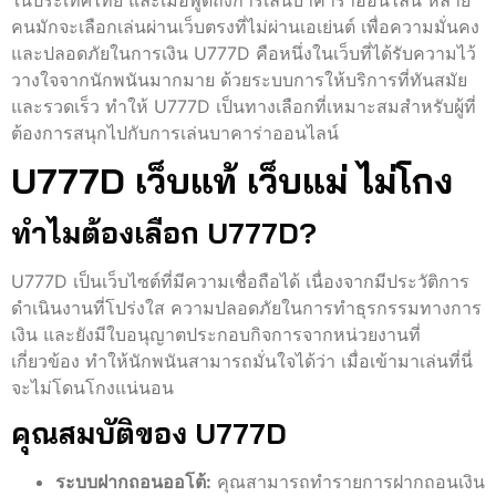
ในประเทศไทย และเมื่อพูดถึงการเล่นบาคาร่าออนไลน์ หลาย
คนมักจะเลือกเล่นผ่านเว็บตรงที่ไม่ผ่านเอเย่นต์ เพื่อความมั่นคง
และปลอดภัยในการเงิน U777D คือหนึ่งในเว็บที่ได้รับความไว้
วางใจจากนักพนันมากมาย ด้วยระบบการให้บริการที่ทันสมัย
และรวดเร็ว ทำให้ U777D เป็นทางเลือกที่เหมาะสมสำหรับผู้ที่
ต้องการสนุกไปกับการเล่นบาคาร่าออนไลน์
U777D เว็บแท้ เว็บแม่ ไม่โกง
ทำไมต้องเลือก U777D?
U777D เป็นเว็บไซต์ที่มีความเชื่อถือได้ เนื่องจากมีประวัติการ
ดำเนินงานที่โปร่งใส ความปลอดภัยในการทำธุรกรรมทางการ
เงิน และยังมีใบอนุญาตประกอบกิจการจากหน่วยงานที่
เกี่ยวข้อง ทำให้นักพนันสามารถมั่นใจได้ว่า เมื่อเข้ามาเล่นที่นี่
จะไม่โดนโกงแน่นอน
คุณสมบัติของ U777D
ระบบฝากถอนออโต้:
คุณสามารถทำรายการฝากถอนเงิน