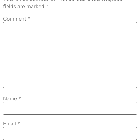
fields are marked
*
Comment
*
Name
*
Email
*