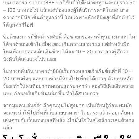
บนบาคาร่า sbobet888 ปกติขั้นต่ำโต๊ะมาตรฐานจะอยู่ราว 50
– 100 บาทต่อไม้ แล้วแต่ห้องและผู้ให้บริการคาสิโนสด บาง
ช่วงอาจมีห้องขั้นต่ำสูงกว่านี้ โดยเฉพาะห้องลิมิตสูงที่มักเปิดไว้
ให้ลูกค้าวีไอพี
ข้อดีของการมีขั้นต่ำระดับนี้ คือช่วยกรองคนที่ทุนบางมากๆ ไม่
ให้พาตัวเองเข้าไปเสี่ยงเยอะเกินความสามารถ แต่สำหรับมือ
ใหม่ที่อยากลองเดินเงินช้าๆ ไม้ละ 10 – 20 บาท อาจรู้สึกว่า
บังคับให้เล่นแรงไปหน่อย
ในทางกลับกัน บาคาร่า888เว็บตรงหลายเจ้าเริ่มขั้นต่ำที่ 10 –
20 บาทจริงๆ และบางช่วงมีห้องโปรที่กดได้ยาวๆ ด้วยทุนหลัก
ร้อย ทำให้คนที่อยากทดสอบสูตรบาคาร่า ลองวิธีเดินเงินหลาย
แบบ ก่อนขยับเดิมพันหนักขึ้น ทำได้สบายกว่า
จากมุมคนเล่นจริง ถ้าคุณทุนไม่สูงมาก เน้นเรียนรู้ก่อน ผมมัก
จะแนะนำให้ไปเริ่มที่เว็บสายบาคาร่าโดยตรง แล้วค่อยกลับมา
เล่นควบกับเว็บแทงบอลทีหลัง เมื่อมั่นใจในสไตล์การเล่นตัวเอง
แล้ว