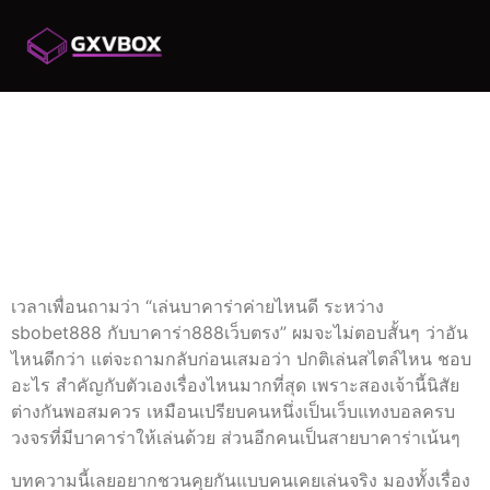
บาคาร่า SBOBET888
ดีไหม เทียบกับบาคา
ร่า888เว็บตรง ใครคุ้ม
กว่า
เวลาเพื่อนถามว่า “เล่นบาคาร่าค่ายไหนดี ระหว่าง
sbobet888 กับบาคาร่า888เว็บตรง” ผมจะไม่ตอบสั้นๆ ว่าอัน
ไหนดีกว่า แต่จะถามกลับก่อนเสมอว่า ปกติเล่นสไตล์ไหน ชอบ
อะไร สำคัญกับตัวเองเรื่องไหนมากที่สุด เพราะสองเจ้านี้นิสัย
ต่างกันพอสมควร เหมือนเปรียบคนหนึ่งเป็นเว็บแทงบอลครบ
วงจรที่มีบาคาร่าให้เล่นด้วย ส่วนอีกคนเป็นสายบาคาร่าเน้นๆ
บทความนี้เลยอยากชวนคุยกันแบบคนเคยเล่นจริง มองทั้งเรื่อง