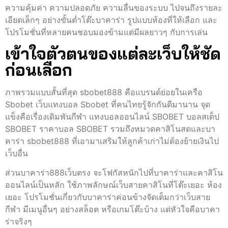
ความคุ้มค่า ความปลอดภัย ความลื่นของระบบ ไปจนถึงรายละ
เอียดเล็กๆ อย่างขั้นต่ำโต๊ะบาคาร่า รูปแบบห้องที่ให้เลือก และ
โปรโมชั่นที่หลายคนชอบมองข้ามแต่มีผลยาวๆ กับการเล่น
เข้าใจตัวตนของแต่ละเว็บให้ชัด
ก่อนเลือก
ภาพรวมแบบสั้นที่สุด sbobet888 คือแบรนด์ย่อยในเครือ
Sbobet เว็บแทงบอล Sbobet ที่คนไทยรู้จักกันดีมานาน จุด
แข็งคือเรื่องเดิมพันกีฬา แทงบอลออนไลน์ SBOBET บอลสเต็ป
SBOBET ราคาบอล SBOBET รวมถึงหมวดคาสิโนสดและบา
คาร่า sbobet888 ที่เอามาเสริมให้ลูกค้าเก่าไม่ต้องย้ายเงินไป
เว็บอื่น
ส่วนบาคาร่า888เว็บตรง จะโฟกัสหนักไปที่บาคาร่าและคาสิโน
ออนไลน์เป็นหลัก ใช้ภาพลักษณ์เว็บสายคาสิโนที่โต๊ะเยอะ ห้อง
เยอะ โปรโมชั่นเกี่ยวกับบาคาร่าค่อนข้างจัดเต็มกว่าเว็บสาย
กีฬา มีเมนูอื่นๆ อย่างสล็อต หรือเกมโต๊ะบ้าง แต่หัวใจคือบาคา
ร่าจริงๆ