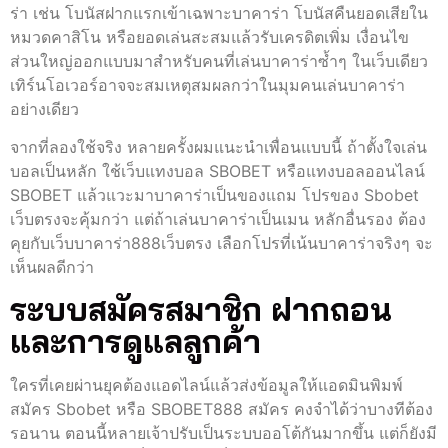
ร่า เช่น โบนัสฝากแรกเข้าเฉพาะบาคาร่า โบนัสคืนยอดเสียใน
หมวดคาสิโน หรือยอดเล่นสะสมแล้วรับเครดิตเพิ่ม เงื่อนไข
ส่วนใหญ่ออกแบบมาสำหรับคนที่เล่นบาคาร่าซ้ำๆ ในเว็บเดียว
เทิร์นโอเวอร์อาจจะสมเหตุสมผลกว่าในมุมคนเล่นบาคาร่า
อย่างเดียว
จากที่ลองใช้จริง หลายครั้งผมแนะนำเพื่อนแบบนี้ ถ้าตั้งใจเล่น
บอลเป็นหลัก ใช้เว็บแทงบอล SBOBET หรือแทงบอลออนไลน์
SBOBET แล้วแวะมาบาคาร่าเป็นของแถม โปรของ Sbobet
เว็บตรงจะคุ้มกว่า แต่ถ้าเล่นบาคาร่าเป็นเมน หลักอื่นรอง ต้อง
คุยกับเว็บบาคาร่า888เว็บตรง เลือกโปรที่เน้นบาคาร่าจริงๆ จะ
เห็นผลดีกว่า
ระบบสมัครสมาชิก ฝากถอน
และการดูแลลูกค้า
ใครที่เคยผ่านยุคต้องแอดไลน์แล้วส่งข้อมูลให้แอดมินพิมพ์
สมัคร Sbobet หรือ SBOBET888 สมัคร คงจำได้ว่าบางทีต้อง
รอนาน ตอนนี้หลายเจ้าปรับเป็นระบบออโต้กันมากขึ้น แต่ก็ยังมี