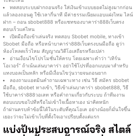
ทดสอบระบบฝากถอนจริง ใส่เงินเข้าแบบยอดไม่สูงมากก่อน
แล้วลองถอนดู ใช้เวลากี่นาที มีค่าธรรมเนียมแอบแฝงไหม ไลน์
ฝาก – ถอน sbobet888 หรือแชทของบาคาร่า888เว็บตรง
ตอบเร็วแค่ไหน
เปิดมือถือเข้าเล่นจริง ทดสอบ Sbobet mobile, ทางเข้า
Sbobet มือถือ หรือหน้าบาคาร่า888เว็บตรงบนมือถือ ดูว่า
ห้องโหลดเร็วไหม สัญญาณวิดีโอเสถียรหรือเปล่า
อ่านเงื่อนไขโปรโมชั่นให้ครบ โดยเฉพาะคำว่า “เทิร์น
โอเวอร์” ถ้าเน้นเล่นบาคาร่า อย่าใช้โปรที่ออกแบบมาสำหรับ
แทงบอลเป็นหลัก หรือมีเงื่อนไขวุ่นวายจนถอนยาก
ลองถามแอดมินคำถามเฉพาะทาง เช่น วิธี สมัคร sbobet
มือถือ, sbobet ทางเข้า, วิธีเข้าเล่นบาคาร่า sbobet888, วิธี
ใช้บาคาร่า888วอเลท หรือคำถามเกี่ยวกับระบบ ถ้าทีมงาน
ตอบแบบขอไปทีหรือไม่เข้าใจเนื้อหาเอง น่าคิดหนัก
ถ้าผ่านครบห้าข้อนี้ได้ในระดับที่คุณโอเค อย่างน้อยก็มั่นใจขึ้น
เยอะว่าจะไม่เข้าเว็บที่ตั้งใจเอาเปรียบตั้งแต่แรก
แบ่งปันประสบการณ์จริง สไตล์