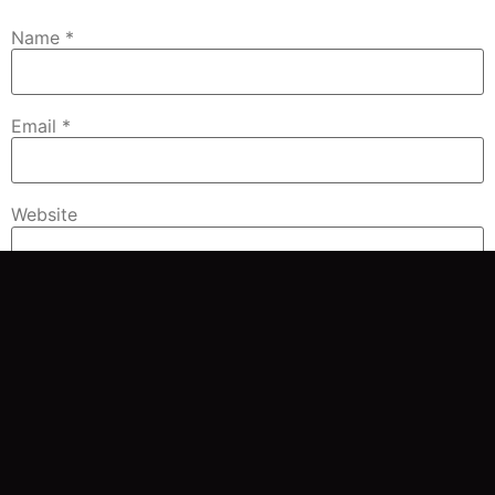
Name
*
Email
*
Website
Save my name, email, and website in this browser for
the next time I comment.