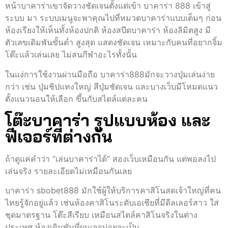
หน้าบาคาร่าเขาจัดวางชัดเจนตั้งแต่เข้า บาคาร่า 888 เข้าสู่
ระบบ มา ระบบเมนูจะพาคุณไปที่หมวดบาคาร่าแบบเต็มๆ ก่อน
ห้องเรียงให้เห็นทั้งห้องปกติ ห้องสปีดบาคาร่า ห้องลิมิตสูง มี
ตัวเลขเดิมพันขั้นต่ำ สูงสุด แสดงชัดเจน เหมาะกับคนที่อยากจิ้ม
โต๊ะแล้วเล่นเลย ไม่สนกีฬาอะไรทั้งนั้น
ในแง่การใช้งานผ่านมือถือ บาคาร่า888มักจะวางปุ่มเล่นง่าย
กว่า เช่น ปุ่มชิปแทงใหญ่ สีปุ่มชัดเจน และบางเว็บมีโหมดแนว
ตั้งแนวนอนให้เลือก ขึ้นกับสไตล์แต่ละคน
โต๊ะบาคาร่า รูปแบบห้อง และ
ฟีเจอร์ที่ต่างกัน
ถ้าดูแค่คำว่า “เล่นบาคาร่าได้” สองเว็บเหมือนกัน แต่พอลงไป
เล่นจริง รายละเอียดไม่เหมือนกันเลย
บาคาร่า sbobet888 มักใช้ผู้ให้บริการคาสิโนสดเจ้าใหญ่ที่คน
ไทยรู้จักอยู่แล้ว เช่นห้องคาสิโนระดับเอเชียที่มีดีลเลอร์สาว ใส่
ชุดมาตรฐาน โต๊ะสีเรียบ เหมือนสไตล์คาสิโนจริงในต่าง
ประเทศ ห้องเดิมพันที่ผมเจอบ่อยจะเป็น