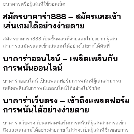
ธนาคารหรือผู้เล่นที่ใช้วอลเล็ต
สมัครบาคาร่า888 – สมัครและเข้า
เล่นเกมได้อย่างง่ายดาย
สมัครบาคาร่า888 เป็นขั้นตอนที่ง่ายและไม่ยุ่งยาก ผู้เล่น
สามารถสมัครและเข้าเล่นเกมได้อย่างไม่ยากได้ทันที
บาคาร่าออนไลน์ – เพลิดเพลินกับ
การพนันออนไลน์
บาคาร่าออนไลน์ เป็นแพลตฟอร์มการพนันที่ผู้เล่นสามารถ
เพลิดเพลินกับการพนันออนไลน์ได้อย่างไม่จำกัด
บาคาร่าเว็บตรง – เข้าถึงแพลตฟอร์ม
การพนันได้อย่างง่ายดาย
บาคาร่าเว็บตรง เป็นแพลตฟอร์มการพนันที่ผู้เล่นสามารถเข้า
ถึงและเล่นเกมได้อย่างง่ายดาย ไม่ว่าจะเป็นผู้เล่นที่ชื่นชอบการ