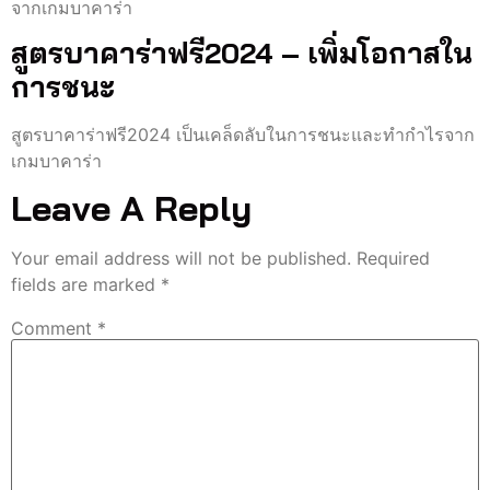
จากเกมบาคาร่า
สูตรบาคาร่าฟรี2024 – เพิ่มโอกาสใน
การชนะ
สูตรบาคาร่าฟรี2024 เป็นเคล็ดลับในการชนะและทำกำไรจาก
เกมบาคาร่า
Leave A Reply
Your email address will not be published.
Required
fields are marked
*
Comment
*