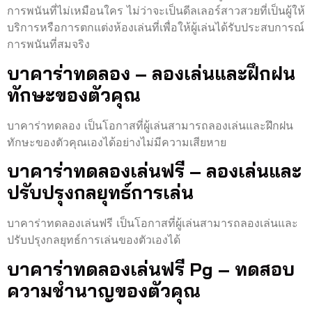
การพนันที่ไม่เหมือนใคร ไม่ว่าจะเป็นดีลเลอร์สาวสวยที่เป็นผู้ให้
บริการหรือการตกแต่งห้องเล่นที่เพื่อให้ผู้เล่นได้รับประสบการณ์
การพนันที่สมจริง
บาคาร่าทดลอง – ลองเล่นและฝึกฝน
ทักษะของตัวคุณ
บาคาร่าทดลอง เป็นโอกาสที่ผู้เล่นสามารถลองเล่นและฝึกฝน
ทักษะของตัวคุณเองได้อย่างไม่มีความเสียหาย
บาคาร่าทดลองเล่นฟรี – ลองเล่นและ
ปรับปรุงกลยุทธ์การเล่น
บาคาร่าทดลองเล่นฟรี เป็นโอกาสที่ผู้เล่นสามารถลองเล่นและ
ปรับปรุงกลยุทธ์การเล่นของตัวเองได้
บาคาร่าทดลองเล่นฟรี Pg – ทดสอบ
ความชำนาญของตัวคุณ