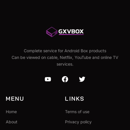
Complete service for Android Box products
Can be viewed on cable, Netflix, YouTube and online TV
services.
MENU
LINKS
Home
Terms of use
About
Privacy policy