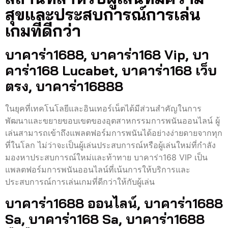
สุขและประสบการณ์การเล่น
เกมที่ดีกว่า
บาคาร่า1688, บาคาร่า168 Vip, บา
คาร่า168 Lucabet, บาคาร่า168 เว็บ
ตรง, บาคาร่า16888
ในยุคที่เทคโนโลยีและอินเทอร์เน็ตได้มีส่วนสำคัญในการ
พัฒนาและขยายขอบเขตของอุตสาหกรรมการพนันออนไลน์ ผู้
เล่นสามารถเข้าถึงแพลตฟอร์มการพนันได้อย่างง่ายดายจากทุก
ที่ในโลก ไม่ว่าจะเป็นผู้เล่นประสบการณ์หรือผู้เล่นใหม่ที่กำลัง
มองหาประสบการณ์ใหม่และท้าทาย บาคาร่า168 VIP เป็น
แพลตฟอร์มการพนันออนไลน์ที่เน้นการให้บริการและ
ประสบการณ์การเล่นเกมที่ดีกว่าให้กับผู้เล่น
บาคาร่า1688 ออนไลน์, บาคาร่า1688
Sa, บาคาร่า168 Sa, บาคาร่า1688