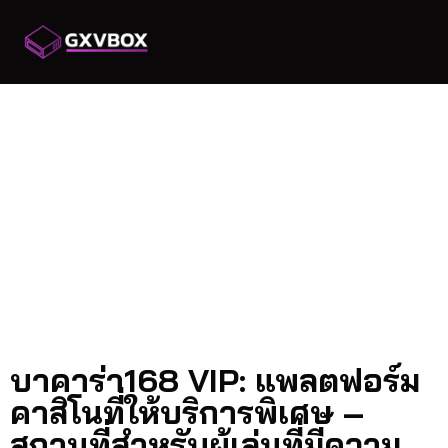
บาคาร่า168 VIP
แพลตฟอร์มคาสิโนที่ให้
บริการพิเศษ
บาคาร่า168 VIP:
แพลตฟอร์มคาสิโนที่ให้
บริการพิเศษ
บาคาร่า168 VIP: แพลตฟอร์ม
คาสิโนที่ให้บริการพิเศษ –
สถานที่สำหรับผู้เล่นที่มีความ