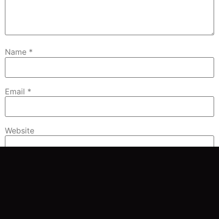
Name
*
Email
*
Website
Save my name, email, and website in this browser for
the next time I comment.