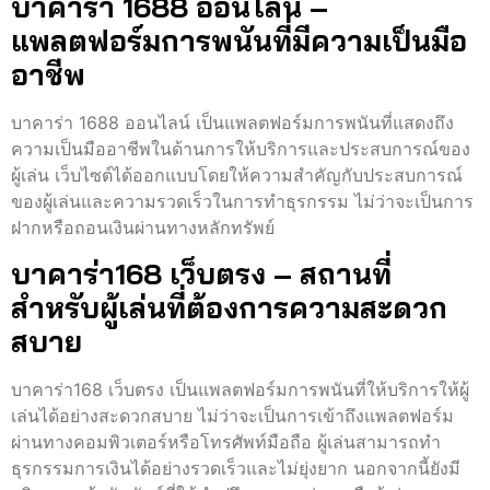
บาคาร่า 1688 ออนไลน์ –
แพลตฟอร์มการพนันที่มีความเป็นมือ
อาชีพ
บาคาร่า 1688 ออนไลน์ เป็นแพลตฟอร์มการพนันที่แสดงถึง
ความเป็นมืออาชีพในด้านการให้บริการและประสบการณ์ของ
ผู้เล่น เว็บไซต์ได้ออกแบบโดยให้ความสำคัญกับประสบการณ์
ของผู้เล่นและความรวดเร็วในการทำธุรกรรม ไม่ว่าจะเป็นการ
ฝากหรือถอนเงินผ่านทางหลักทรัพย์
บาคาร่า168 เว็บตรง – สถานที่
สำหรับผู้เล่นที่ต้องการความสะดวก
สบาย
บาคาร่า168 เว็บตรง เป็นแพลตฟอร์มการพนันที่ให้บริการให้ผู้
เล่นได้อย่างสะดวกสบาย ไม่ว่าจะเป็นการเข้าถึงแพลตฟอร์ม
ผ่านทางคอมพิวเตอร์หรือโทรศัพท์มือถือ ผู้เล่นสามารถทำ
ธุรกรรมการเงินได้อย่างรวดเร็วและไม่ยุ่งยาก นอกจากนี้ยังมี