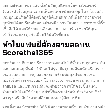
ผมเองผ่านมาหมดแล้ว ทั้งคืนวันยุคยิงทดเจ็บของโซลชาร์
จังหวะหัวใจหยุดเต้นตอนเห็นเด เคอาช่วยเซฟจุดโทษ ไปจนถึง
เกมบุกแอนฟิลด์ที่ต้องเปิดดูสถิติแทบทุกนาทีเพื่อหาความหวัง
สุดท้ายได้บทเรียนสำคัญอย่างหนึ่ง การมีแหล่ง livescore ที่เร็ว
เชื่อถือได้ และให้รายละเอียดมากกว่าสกอร์ จะช่วยให้คุณ
เข้าใจเกมและคุยกับเพื่อนได้มั่นใจขึ้นมาก
ทำไมแฟนผีต้องตามสดบน
Scorethai365
สกอร์อย่างเดียวบอกเรื่องราวของเกมไม่ได้ทั้งหมด คุณอาจเห็น
ผลบอลแมนยู ขึ้นนำ 1-0 แต่ไม่รู้ว่าทีมถูกกดดันหนักหรือครอง
เกมแบบสบาย การดู ผลบอลสด พร้อมข้อมูลประกอบเช่น
เปอร์เซ็นต์การครองบอล โอกาสยิงเข้ากรอบ ความแม่นยำการ
จ่ายบอล และแผนการเล่น จะช่วยวางภาพให้ครบขึ้น แฟน
จำนวนไม่น้อยใช้ข้อมูลเหล่านี้วิเคราะห์ฟอร์มตัวจริง รอเชียร์
ดาวรุ่ง หรือจับจังหวะเปลี่ยนเกมของผู้จัดการทีม
จุดแข็งของ Scorethai365 คือการอัพเดตเร็วและอ่านง่าย หน้า