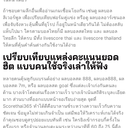
ถ้าชอบตามลีกอื่นเพื่ออ่านเกมเชื่อมโยงกัน เช่นดู ผลบอล
ลิเวอร์พูล เพื่อเปรียบเทียบฟอร์มคู่แข่ง หรือดู ผลบอลอาร์เซนอล
เพื่อจับจังหวะลุ้นพื้นที่ยุโรป ก็อยู่ในหน้าเดียวกันได้ ไม่ต้องสลับ
แท็บไปมา ใครตามบอลไทยก็มี ผลบอลสดไทย และ ผลบอล
ไทยลีก ให้ครบ มีทั้ง livescore thai และ livescore thailand
ให้คนที่คุ้นคำค้นต่างกันใช้งานได้ง่าย
เปรียบเทียบแหล่งคะแนนยอด
ฮิต แบบคนใช้จริงเล่าให้ฟัง
หลายคนคุ้นหูกับแบรนด์อย่าง ผลบอลสด 888, ผลบอล888, ผล
บอลสด 7m, หรือ ผลบอลสด goal ซึ่งแต่ละเจ้าเก่งกันคนละ
ด้าน บางเจ้าโดดเด่นเรื่องความเร็ว บางเจ้าเน้นสถิติระบุละเอียด
มาก ส่วนบางที่ออกแบบหน้าจอเรียบง่ายสุด จุดที่
Scorethai365 ทำได้ดีคือบาลานซ์ระหว่างความเร็วกับความ
ชัดเจน ข้อมูลไม่ท่วมเกินจำเป็น แต่มีพอให้วิเคราะห์เกมได้จริง
ถ้าคุณชอบดูสรุปย่อยแบบทันที เช่น ใครยิงเข้ากรอบกี่ครั้งใน
ครึ่งแรก หรือจำนวนลูกเตะมุมระหว่างนาทีที่ 60 ถึง 75 นี่คือ