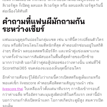
ลิเวอร์พูล ก็เปิดดู ผลบอล ลิเวอร์พูล หรือ ผลบอลลิเวอร์พูลวันนี้
ต่อเนื่องได้ทันที
คำถามที่แฟนผีมักถามกัน
ระหว่างเชียร์
แฟนแมนยูคุยกันบ่อยในกลุ่มแชต เช่น นาทีนี้ควรเปลี่ยนตัวใคร
ก่อน หรือฝั่งไหนโดนโจมตีหนักที่สุด คำตอบมักซ่อนอยู่ในสถิติ
ง่ายๆ ที่หน้า ผลบอลสดพรีเมียร์ลีก และหน้าคู่แข่งเฉพาะเกม
บางครั้งจำนวนการสัมผัสบอลในพื้นที่สุดท้ายของปีกซ้าย
มากกว่าปกติ บอกได้ว่าคู่ต่อสู้ปล่อยช่องว่างทางนั้น แฟนที่ใช้
Scorethai365 จนคล่องจะมองเห็นจุดนี้ก่อนใคร
อีกคำถามคือจะรู้ได้ยังไงว่าเกมนี้ควรเปิดสตรีมดูเต็มเกมหรือ
พอแค่เช็ก livescore คำตอบคือติดตามสัญญาณนำ เช่น
ใบเหลืองเร็วตั้งแต่นาทีแรกๆ การยิงเข้ากรอบถี่
livescore thai
กว่าค่าเฉลี่ย หรืออัตราเตะมุมสูงผิดปกติในครึ่งแรก เหล่านี้มัก
บอกว่าเกมกำลังเปิดหน้าแลก โอกาสเกิดประตูมีสูง สมควรเปิด
จอเต็ม