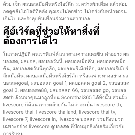
ด้วย เช็ก ผลบอลเมื่อคืนพรีเมียร์ลีก ระหว่างพักเที่ยง แล้วค่อย
กดดูคลิปไฮไลต์ทีหลัง คุณจะไม่ตกข่าว ไม่เคร่งกับหน้าจอจน
เกินไป และยังคุยทันเพื่อนร่วมงานสายบอล
คีย์เวิร์ดที่ช่วยให้หาสิ่งที่
ต้องการได้ไว
ในภาคปฏิบัติ คนเราพิมพ์ค้นหาตามความเคยชิน คำอย่าง ผล
บอลสด, ผลบอล, ผลบอลวันนี้, ผลบอลเมื่อคืน, ผลบอลสดเมื่อ
คืน, ผลบอลสดวันนี้ทุกลีก, ผลบอลพรีเมียร์ลีก, ผลบอลพรีเมียร์
ลีกเมื่อคืน, ผลบอลเมื่อคืนพรีเมียร์ลีก หรือเฉพาะทางอย่าง ผล
บอลสดgoal, ผลบอลสด goal 1, ผลบอลสด goal 2, ผลบอลสด
goal 3, ผลบอลสด88, ผลบอลสด 66, ผลบอลสด go, ผลบอล
สดth ล้วนพาคุณมาถูกที่บน Scorethai365 ได้ทั้งนั้น ส่วนฝั่ง
livescore ก็มีแนวทางคล้ายกัน ไม่ว่าจะเป็น livescore th,
livescore thai, livescore thailand, livescore thai tv,
livescore 7, livescore in, livescore บอลสด รวมถึงหมวด
เฉพาะอย่าง livescore ดูบอลสด ที่ปักหมุดลิงก์เสริมเกี่ยวกับ
การรับชม