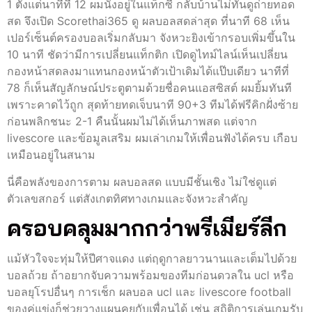
1 ตั้งแต่นาทีที่ 12 ผมนั่งอยู่ในแท็กซี่ กลับบ้านไม่ทันดูถ่ายทอด
สด จึงเปิด Scorethai365 ดู ผลบอลสดล่าสุด ที่นาที 68 เห็น
เปอร์เซ็นต์ครองบอลเริ่มกลับมา จังหวะยิงเข้ากรอบเพิ่มขึ้นใน
10 นาที ชัดว่ามีการเปลี่ยนแท็กติก เปิดดูไทม์ไลน์เห็นเปลี่ยน
กองหน้าสดลงมาแทนกองหน้าตัวเป้าเดิมได้แป๊บเดียว นาทีที่
78 ก็เห็นสัญลักษณ์ประตูตามด้วยชื่อคนแอสซิสต์ ผมยิ้มทันที
เพราะคาดไว้ถูก สุดท้ายทดเจ็บนาที 90+3 ทีมได้ฟรีคิกฝั่งซ้าย
ก่อนพลิกชนะ 2-1 คืนนั้นผมไม่ได้เห็นภาพสด แต่จาก
livescore และข้อมูลเสริม ผมเล่าเกมให้เพื่อนฟังได้ครบ เกือบ
เหมือนอยู่ในสนาม
นี่คือพลังของการตาม ผลบอลสด แบบมีชั้นเชิง ไม่ใช่ดูแต่
ตัวเลขสกอร์ แต่สังเกตทิศทางเกมและจังหวะสำคัญ
ครอบคลุมมากกว่าพรีเมียร์ลีก
แม้หัวใจจะทุ่มให้ปีศาจแดง แต่ฤดูกาลยาวนานและเต็มไปด้วย
บอลถ้วย ถ้าอยากจับความพร้อมของทีมก่อนดวลใน ucl หรือ
บอลยุโรปอื่นๆ การเช็ก ผลบอล ucl และ livescore football
ของคู่แข่งก็ช่วยวางแผนคุยกับเพื่อนได้ เช่น สถิติการเล่นเกมรับ