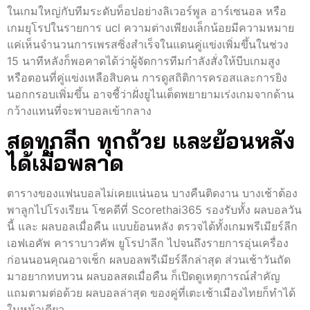
ในเกมใหญ่กับทีมระดับท็อปอย่างลิเวอร์พูล อาร์เซนอล หรือ
เกมยุโรปในรายการ ucl ความต่างเพียงเล็กน้อยมีความหมาย
แค่เห็นจำนวนการเพรสซิ่งสำเร็จในแดนคู่แข่งเพิ่มขึ้นในช่วง
15 นาทีหลังก็พอคาดได้ว่าผู้จัดการทีมกำลังสั่งให้บีบเกมสูง
หรือตอนที่คู่แข่งเหลือสิบคน การดูสถิติการครอสและการยิง
นอกกรอบเพิ่มขึ้น อาจชี้ว่าฝั่งยูไนเต็ดพยายามเร่งเกมจากด้าน
กว้างแทนที่จะพาบอลเข้ากลาง
สดทุกลีก ทุกถ้วย และย้อนหลัง
ได้เมื่อพลาด
ตารางของแฟนบอลไม่เคยแน่นอน บางคืนติดงาน บางเช้าต้อง
พาลูกไปโรงเรียน โชคดีที่ Scorethai365 รองรับทั้ง ผลบอลวัน
นี้ และ ผลบอลเมื่อคืน แบบย้อนหลัง ตรวจได้ทั้งเกมพรีเมียร์ลีก
เอฟเอคัพ คาราบาวคัพ ยูโรปาลีก ไปจนถึงรายการอุ่นเครื่อง
ก่อนนอนคุณอาจเช็ก ผลบอลพรีเมียร์ลีกล่าสุด ส่วนเช้าวันถัด
มาอยากทบทวน ผลบอลสดเมื่อคืน ก็เปิดดูเหตุการณ์สำคัญ
แถมตามต่อด้วย ผลบอลล่าสุด ของคู่ที่เตะเช้าเมืองไทยก็ทำได้
ในหน้าเดียว