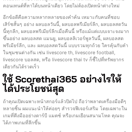
คอนเทนต์ที่หาได้บนหน้าเดียว โดยไม่ต้องเปิดหน้าต่างใหม่
อีกข้อดีคือความหลากหลายของคำค้น เหมาะกับคนที่ชอบ
เสิร์ชสั้นๆ อย่าง ผลบอลวันนี้, ผลบอลพรีเมียร์ลีก, ผลบอลสดวัน
นี้ทุกลีก, ผลบอลพรีเมียร์ลีกเมื่อคืนนี้ หรือแม้แต่แบบเจาะจงมาก
ขึ้นอย่าง ผลบอลสด แมนยู, ผลบอลลิเวอร์พูลวันนี้, ผลบอลสด
พรีเมียร์ลีก, และ ผลบอลสดวันนี้ แบบรวมทุกถ้วย ใครคุ้นกับคำ
ในชุมชนต่างกัน เช่น livescore th, livescore football,
livescore บอลสด, หรือ livescore thai tv ก็ชี้ไปที่ทรัพยากร
เดียวกันได้รวดเร็ว
ใช้ Scorethai365 อย่างไรให้
ได้ประโยชน์สุด
ถ้าคุณเปิดเฉพาะหน้าสกอร์แล้วปิดไป ถือว่าพลาดเครื่องมือดีๆ
หลายชิ้น ผมแนะนำให้ค่อยๆ สำรวจฟีเจอร์เสริม โดยเฉพาะใน
เกมที่ตึงมืออย่างดาร์บี แมตช์ หรือเกมเยือนสนามโหด คุณจะ
ได้ภาพเกมที่ลึกขึ้น