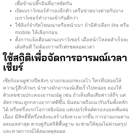
เพื่อข้ามปลั๊กอินที่อาจขัดกัน
เปิดเบราว์เซอร์สำรองอีกตัว เครือข่ายบางค่ายกับบาง
เบราว์เซอร์ทำงานเข้ากันดีกว่า
ใช้ลิงก์จำกัดโฆษณาหรือหน้าเบา ถ้ามีตัวเลือก lite หรือ
mobile ให้เลือกก่อน
ตั้งการแจ้งเตือนผ่านเบราว์เซอร์ เมื่อหน้าโหลดสำเร็จจะ
เด้งทันที ไม่ต้องกวาดรีเฟรชตลอดเวลา
ใช้สถิติเพื่อจัดการอารมณ์เวลา
เชียร์
เชียร์แมนยูช่วงปีหลังๆ บางเกมออกทะเลไว ใครที่ปล่อยให้
ความรู้สึกล้วนๆ นำทางมักอารมณ์เสียเร็วไปหน่อย ลองให้
ตัวเลขช่วยประคองอารมณ์ดู เช่น ถ้าเห็นทีมเสียฟาวล์ถี่ๆ แต่
อัตราชนะลูกกลางอากาศดีขึ้น นั่นหมายถึงแนวรับเริ่มตั้งหลัก
ได้ หรือครึ่งแรกโอกาสยิงน้อย แต่เปอร์เซ็นต์ครองบอลเพิ่มต่อ
เนื่อง มีสิทธิ์ที่ครึ่งหลังจะสร้างจังหวะมากขึ้น การอ่านเกมผ่าน
ผลบอลล่าสุด ควบคู่กับสถิติพื้นฐาน จะช่วยให้คุณไม่ด่วนสรุป
และคาดการณ์ได้สมเหตุสมผล