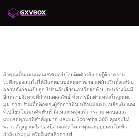
ผลบอลแมนยู สดทุก
นาทีที่แฟนผีห้ามพลาด
บน SCORETHAI365
ถ้าคุณเป็นแฟนแมนเชสเตอร์ยูไนเต็ดตัวจริง จะรู้ดีว่าความ
ระทึกของเกมไม่ได้มีแค่ตอนบอลตุงตาข่าย แต่มันเริ่มตั้งแต่นับ
ถอยหลังก่อนเขี่ยลูก ไปจนถึงเสียงนกหวีดสุดท้าย ระหว่างนั้นมี
อีกหลายจังหวะที่กำหนดผลลัพธ์ ทั้งการยืนตำแหน่งในลูกเตะ
มุม การปรับแท็กติกของผู้จัดการทีม หรือแม้แต่ใบเหลืองใบแดง
ที่เปลี่ยนโมเมนตัมทันที นี่แหละเหตุผลที่การตาม ผลบอลสด
แบบสดทุกนาทีสำคัญมาก และบน Scorethai365 คุณจะไม่
พลาดสัญญาณใดของปีศาจแดง ไม่ว่าคุณจะอยู่บนรถไฟฟ้า
กำลังประชุม หรือยืนต่อคิวกาแฟ