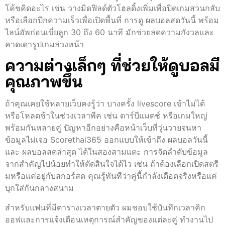
โค้ชคิดอะไร เช่น วางมิดฟิลด์ตัวโฮลดิ้งเพิ่มเพื่อปิดเกมสวนกลับ
หรือเลือกปีกความเร็วเพื่อเปิดพื้นที่ การดู ผลบอลสดวันนี้ พร้อม
ไลน์อัพก่อนเขี่ยลูก 30 ถึง 60 นาที มักช่วยลดความกังวลและ
คาดเดารูปเกมล่วงหน้า
ความต่างเล็กๆ ที่ช่วยให้ดูบอลมี
คุณภาพขึ้น
ถ้าคุณเคยใช้หลายเว็บคงรู้ว่า บางครั้ง livescore เข้าไม่ได้
หรือโหลดช้าในช่วงเวลาพีค เช่น ดาร์บีแมตช์ หรือเกมใหญ่
พร้อมกันหลายคู่ ปัญหาอีกอย่างคือหน้าเว็บที่วุ่นวายจนหา
ข้อมูลไม่เจอ Scorethai365 ออกแบบให้เข้าถึง ผลบอลวันนี้
และ ผลบอลสดล่าสุด ได้ในสองสามแตะ การจัดลำดับข้อมูล
จากสำคัญไปน้อยทำให้ตัดสินใจได้ไว เช่น ถ้าต้องเลือกเปิดสตรี
มหรือแค่อยู่กับสกอร์สด คุณรู้ทันทีว่าคู่นี้กำลังเดือดจริงหรือแค่
บุกใส่กันกลางสนาม
สำหรับแฟนที่มีตารางเวลาตายตัว ผมชอบใช้บันทึกเวลาคิก
ออฟและการแจ้งเตือนเหตุการณ์สำคัญของแต่ละคู่ ทำงานไป