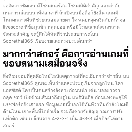
จอจัดวางชัดเจน มีโซนสกอร์สด โซนสถิติสำคัญ และลำดับ
เหตุการณ์แบบนาทีต่อ นาที ถ้าเปิดบนมือถือก็ยังลื่น แถมมี
โหมดกลางคืนที่ช่วยถนอมสายตา ใครเคยหงุดหงิดกับหน้าจอ
livescore ที่ข้อมูลช้า หลุดบ่อย หรือมีโฆษณาเด้งจนพลาด
จังหวะสำคัญ จะรู้สึกได้ทันทีว่าประสบการณ์บน
Scorethai365 เรียบง่ายและตรงประเด็นกว่า
มากกว่าสกอร์ คือการอ่านเกมที่
ขอบสนามเสมือนจริง
สิ่งที่ผมชอบที่สุดคือไทม์ไลน์เหตุการณ์ที่ละเอียดกว่าข่าวสั้น บน
Scorethai365 คุณจะเห็นว่าแต่ละประตูเริ่มจากลูกไหน ใคร
แอสซิสต์ ใครเป็นคนสร้างจังหวะก่อนหน้า เช่น บอลยาวจา
กลุค ชอว์ เปิดข้ามเส้นมาถึงบรูโน แฟร์นันดิส ก่อนแทงทะลุให้
แรชฟอร์ดยิงเสาแรก ข้อมูลแบบนี้บอกได้ทันทีว่าทีมกำลังโจมตี
ด้านไหน เจาะพื้นที่ใดสำเร็จ รวมถึงช่วยจับสัญญาณการปรับ
แท็กติก เช่น เปลี่ยนจาก 4-2-3-1 เป็น 4-3-3 เมื่อต้องไล่ตาม
สกอร์