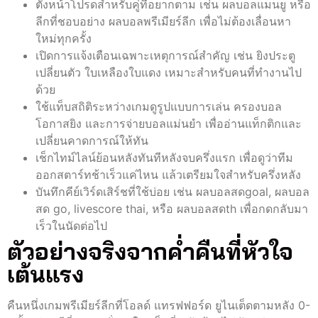
ตั้งหน้าโปรดสำหรับคู่ที่อยากตาม เช่น ผลบอลแมนยู หรือ
ลีกที่ชอบอย่าง ผลบอลพรีเมียร์ลีก เพื่อไม่ต้องเลื่อนหา
ใหม่ทุกครั้ง
เปิดการแจ้งเตือนเฉพาะเหตุการณ์สำคัญ เช่น ยิงประตู
เปลี่ยนตัว ใบเหลืองใบแดง เหมาะสำหรับคนที่ทำงานไป
ด้วย
ใช้แท็บสถิติระหว่างเกมดูรูปแบบการเล่น ครองบอล
โอกาสยิง และการจ่ายบอลแม่นยำ เพื่ออ่านแท็กติกและ
เปลี่ยนคาดการณ์ให้ทัน
เช็กไทม์ไลน์ย้อนหลังทันทีหลังจบครึ่งแรก เพื่อดูว่าทีม
ออกสตาร์ทช้าเร็วแค่ไหน แล้วเตรียมใจสำหรับครึ่งหลัง
บันทึกคีย์เวิร์ดเสิร์ชที่ใช้บ่อย เช่น ผลบอลสดgoal, ผลบอล
สด go, livescore thai, หรือ ผลบอลสดth เพื่อกดกลับมา
เร็วในนัดต่อไป
ตัวอย่างจริงจากค่ำคืนที่หัวใจ
เต้นแรง
คืนหนึ่งเกมพรีเมียร์ลีกที่โอลด์ แทรฟฟอร์ด ยูไนเต็ดตามหลัง 0-