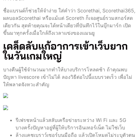
ชื่อแบรนด์ก็ช่วยให้จำง่าย ใส่คำว่า Scorethai, Scorethai365,
ผลบอลScorethai หรือแม้แต่ Scoreth ก็เจอศูนย์รวมสกอร์สด
เดียวกัน สุดท้ายคุณจะได้หน้าเดียวที่บันทึกไว้ในบุ๊กมาร์ก เปิด
ขึ้นมาทุกครั้งเมื่อใกล้ถึงเวลาแข่งของแมนยู
เคล็ดลับแก้อาการเข้าเว็บยาก
ในวันเกมใหญ่
บางคืนผู้ใช้จำนวนมากทำให้บางบริการโหลดช้า ถ้าคุณพบ
ปัญหา livescore เข้าไม่ได้ ลองวิธีต่อไปนี้แบบรวดเร็ว เพื่อไม่
ให้พลาดจังหวะสำคัญ
รีเฟรชหน้าแล้วสลับเครือข่ายระหว่าง Wi Fi และ 5G
บางครั้งปัญหาอยู่ที่ผู้ให้บริการอินเทอร์เน็ต ไม่ใช่เว็บ
ล้างแคชเบราว์เซอร์บนมือถือ แล้วเปิดโหมดไม่ระบุตัวตน