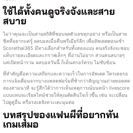
ใช้ได้ทั้งคนดูจริงจังและสาย
สบาย
ไม่ว่าคุณจะเป็นสายสถิติที่ชอบจดตัวเลขทุกอย่าง หรือเป็นสาย
ชิลที่อยากแค่รู้ ผลบอลเมื่อคืนพรีเมียร์ลีก เพื่ออัพเดตตอนเช้า
Scorethai365 มีทางเลือกสำหรับทั้งสองแบบ คนจริงจังจะชอบ
แท็บรายละเอียดและกราฟเล็กๆ ที่อ่านไม่ยาก ส่วนคนสบายๆ
แค่เปิดหน้ารวม ผลบอลวันนี้ ก็เห็นสกอร์ครบ ไม่ซับซ้อน
ที่สำคัญคือความเสถียรและความเร็วในการอัพเดต ใครเคยรอ
การแจ้งเตือนจากบางแพลตฟอร์มที่ช้ากว่าสัญญาณถ่ายทอดสด
สองสามนาที จะรู้สึกได้ว่าการเห็นเหตุการณ์บนหน้า livescore
แบบแทบจะเรียลไทม์ช่วยให้คุณตัดสินใจเร็วขึ้น เช่น จะเปลี่ยน
ไปดูคู่อื่น หรือรอเฮจังหวะเตะมุมต่อ
บทสรุปของแฟนผีที่อยากทัน
เกมเสมอ