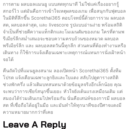
การตาม ผลบอลแมนยู แบบสดทุกนาที ไม่ใช่แค่เรื่องอยากรู้
สกอร์ไว แต่มันคือการเข้าใจเหตุผลของเกม เพื่อสนุกกับฟุตบอล
ในมิติที่ลึกขึ้น Scorethai365 ตอบโจทย์นี้ด้วยการรวม ผลบอล
สด, ผลบอลล่าสุด, และ livescore รูปแบบอ่านง่าย พร้อมสถิติ
จำเป็นที่ช่วยตีความแท็กติกและโมเมนตัมของเกม ใครที่ตามพ
รีเมียร์ลีกสม่ำเสมอจะชอบความครบถ้วนของหมวด ผลบอล
พรีเมียร์ลีก และ ผลบอลสดวันนี้ทุกลีก ส่วนคนที่ต้องทำงานหรือ
เดินทาง ก็ใช้การแจ้งเตือนเฉพาะเหตุการณ์แทนการนั่งเฝ้าหน้า
จอได้
คืนถัดไปที่แมนยูลงสนาม ลองเปิดหน้า Scorethai365 ตั้งทีม
โปรด แจ้งเตือนเฉพาะลูกยิงและใบแดง สลับไปดูตารางสถิติ
ช่วงพักครึ่ง แล้วเติมบทสนทนาด้วยข้อมูลจริงอีกเล็กน้อย คุณ
จะพบว่าการเชียร์สนุกขึ้นเยอะ หัวใจยังเต้นแรงเหมือนเดิม แต่
สมองได้ร่วมเดินเกมไปพร้อมกัน นั่นคือเสน่ห์ของการมี ผลบอล
สด ที่เชื่อถือได้อยู่ในมือ และมันทำให้ทุกนาทีของปีศาจแดงมี
ความหมายมากกว่าที่เคย
Leave A Reply