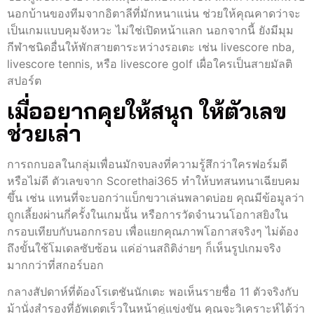
นอกบ้านของทีมจากอิตาลีที่มักหนาแน่น ช่วยให้คุณคาดว่าจะ
เป็นเกมแบบคุมจังหวะ ไม่ใช่เปิดหน้าแลก นอกจากนี้ ยังมีมุม
กีฬาชนิดอื่นให้พักสายตาระหว่างรอเตะ เช่น livescore nba,
livescore tennis, หรือ livescore golf เผื่อใครเป็นสายมัลติ
สปอร์ต
เมื่ออยากคุยให้สนุก ให้ตัวเลข
ช่วยเล่า
การถกบอลในกลุ่มเพื่อนมักจบลงที่ความรู้สึกว่าใครฟอร์มดี
หรือไม่ดี ตัวเลขจาก Scorethai365 ทำให้บทสนทนาเฉียบคม
ขึ้น เช่น แทนที่จะบอกว่าแบ็กขวาเล่นพลาดบ่อย คุณมีข้อมูลว่า
ถูกเลี้ยงผ่านกี่ครั้งในเกมนั้น หรือการวัดจำนวนโอกาสยิงใน
กรอบเทียบกับนอกกรอบ เพื่อแยกคุณภาพโอกาสจริงๆ ไม่ต้อง
ถึงขั้นใช้โมเดลซับซ้อน แค่อ่านสถิติง่ายๆ ก็เห็นรูปเกมจริง
มากกว่าที่สกอร์บอก
กลางสัปดาห์ที่ต้องโรเตชันนักเตะ พอเห็นรายชื่อ 11 ตัวจริงกับ
ม้านั่งสำรองที่อัพเดตเร็วในหน้าคู่แข่งขัน คุณจะวิเคราะห์ได้ว่า