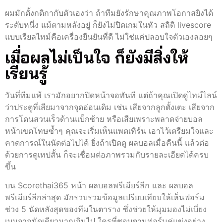
ผมมักตั้งกติกากับตัวเองว่า ถ้าทีมยังรักษาคุณภาพโอกาสยิงได้
ระดับหนึ่ง แม้ตามหลังอยู่ ก็ยังไม่ปิดเกมในหัว สถิติ livescore
แบบเรียลไทม์คือเครื่องยืนยันที่ดี ไม่ใช่แค่ปลอบใจตัวเองลอยๆ
เมื่อผลไม่เป็นใจ ก็ยังมีสิ่งให้
เรียนรู้
วันที่ทีมแพ้ เรามักอยากปิดหน้าจอทันที แต่ถ้าคุณเปิดดูไทม์ไลน์
ว่าประตูที่เสียมาจากจุดอ่อนเดิม เช่น เสียจากลูกตั้งเตะ เสียจาก
การโดนสวนเร็วด้านแบ็กซ้าย หรือเสียเพราะพลาดจ่ายบอล
หน้าเขตโทษซ้ำๆ คุณจะเริ่มเห็นแพตเทิร์น เอาไว้เตรียมใจและ
คาดการณ์ในนัดต่อไปได้ ยิ่งถ้าเปิดดู ผลบอลเมื่อคืนนี้ แล้วต่อ
ด้วยการดูเทปสั้น ก็จะเชื่อมต่อภาพรวมกับรายละเอียดได้ครบ
ขึ้น
บน Scorethai365 หน้า ผลบอลพรีเมียร์ลีก และ ผลบอล
พรีเมียร์ลีกล่าสุด มักรวบรวมข้อมูลเปรียบเทียบให้เห็นฟอร์ม
ช่วง 5 นัดหลังสุดของทีมในตาราง ซึ่งช่วยให้มุมมองไม่เบี่ยง
เบนจากนัดเดียวมากเกินไป ใครที่ชอบตามฟอร์มคู่แข่งอย่าง