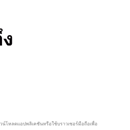
ึง
าวน์โหลดแอปพลิเคชันหรือใช้บราวเซอร์มือถือเพื่อ