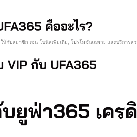
UFA365 คืออะไร?
้กับสมาชิก เช่น โบนัสเพิ่มเติม, โปรโมชั่นเฉพาะ และบริการส่ว
ับ VIP กับ UFA365
กับยูฟ่า365 เคร