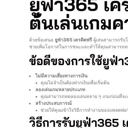
ยูฟ่า365 เครด
ต้นเล่นเกมค
ด้วยข้อเสนอ
ยูฟ่า365 เครดิตฟรี
ผู้เล่นสามารถรับ
ช่วยเพิ่มโอกาสในการชนะและทำให้คุณสามารถทดลอ
ข้อดีของการใช้ยูฟ่
ไม่มีความเสี่ยงทางการเงิน
คุณไม่จำเป็นต้องฝากเงินเพื่อเริ่มต้น
ลองเล่นเกมหลายประเภท
คุณสามารถทดลองเล่นหลาย ๆ เกมก่อนที่จะต
สร้างประสบการณ์
ช่วยให้คุณเข้าใจวิธีการทำงานของแพลตฟอ
วิธีการรับยูฟ่า365 