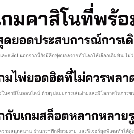
มคาสิโนที่พร้อ
ุดยอดประสบการณ์การเดิ
งและสเต็ป นอกจากนี้ยังมีลีกฟุตบอลจากทั่วโลกให้เลือกเดิมพัน 
กมไพ่ยอดฮิตที่ไม่ควรพลา
งสูงในคาสิโนออนไลน์ ด้วยรูปแบบการเล่นง่ายและมีโอกาสในการชน
ุกกับเกมสล็อตหลากหลาย
ณ์ความสนุกสนาน ผ่านกราฟิกที่สวยงาม และฟีเจอร์สุดพิเศษทำให้ผู