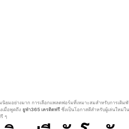
เพื่อเริ่มต้
นิยมอย่างมาก การเลือกแพลตฟอร์มที่เหมาะสมสำหรับการเดิมพันเป็
งเมื่อพูดถึง
ยูฟ่า365 เครดิตฟรี
ซึ่งเป็นโอกาสดีสำหรับผู้เล่นใหม่ใ
รี ๆ