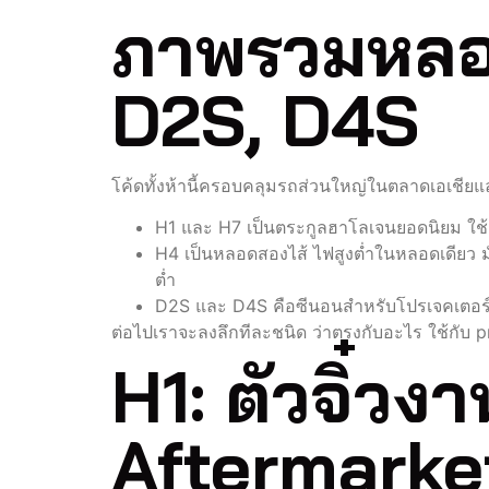
ภาพรวมหลอด
D2S, D4S
โค้ดทั้งห้านี้ครอบคลุมรถส่วนใหญ่ในตลาดเอเชียแล
H1 และ H7 เป็นตระกูลฮาโลเจนยอดนิยม ใช้
H4 เป็นหลอดสองไส้ ไฟสูงต่ำในหลอดเดียว มัก
ต่ำ
D2S และ D4S คือซีนอนสำหรับโปรเจคเตอร์จา
ต่อไปเราจะลงลึกทีละชนิด ว่าตรงกับอะไร ใช้กับ p
H1: ตัวจิ๋ว
Aftermarke