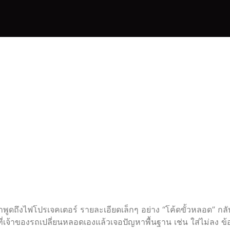
ดขั้วหลอดย
/H7/D2S/
ฟโปรเจคเต
ดถึงไฟโปรเจคเตอร์ รายละเอียดเล็กๆ อย่าง “โค้ดขั้วหลอด” กลับมี
เจ้าของรถเปลี่ยนหลอดเองแล้วเจอปัญหาพื้นฐาน เช่น ใส่ไม่ลง ข