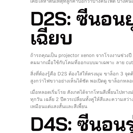
เคยไล่หาต้นเหตุที่ลูกค้าบอกว่าบางคืนไฟดี บางคื
D2S: ซีนอนย
เฉียบ
ถ้ารถคุณเป็น projector xenon จากโรงงานช่วงปี
คมมากเมื่อใช้กับโคมที่ออกแบบมาเฉพาะ ลาย cutof
สิ่งที่ต้องรู้คือ D2S ต้องใส่ให้ตรงมุม ขาล็อก 3 จ
สูงกว่าไฟขวาอย่างเห็นได้ชัด พอเปิดดู ขาล็อกหลอด
เมื่อหลอดเริ่มโรย สังเกตได้จากโทนสีเพี้ยนไปทาง
ทุกวัน เฉลี่ย 2 ปีควรเปลี่ยนทั้งคู่ให้สีและความส
เหมือนแต่แสงสั้นและสีเพี้ยน
D4S: ซีนอนร