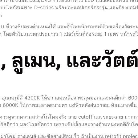
นสำหรับซีนอน D2S/D4S การอัปเกรดไป LED แบบเสียบแทนอาจให้
่ออกแบบโฟกัสเฉพาะ D-series พร้อมอะแดปเตอร์ตรงรุ่น และต้องยอ
น
LED ที่วางชิปตรงตำแหน่งไส้ และตั้งไฟหน้ารถยนต์ด้วยเครื่องวัด
 โดยทั่วไปแนวตกประมาณ 1 เปอร์เซ็นต์ต่อระยะ 1 เมตร หน้ารถไม่เ
, ลูเมน, และวัตต
นจริง อุณหภูมิสี 4300K ให้ขาวอมเหลือง ทะลุหมอกและฝนดีกว่า 6000
ถึง 6000K ให้ภาพสะอาดสบายตา แต่ฟ้าหลังฝนอาจสะท้อนมากขึ้น
ินใจควรดูจากความสว่างในโคมจริง ลาย cutoff และระยะฉาย มากก
ยโฟกัสดีกว่า มองไกลชัดกว่า เพราะชิปเล็กและวางตำแหน่งพอดีกับโ
ฝาโคม รางเลนส์ และซีลยางเสื่อมเร็ว ถ้าเป็นงาน retrofit projec