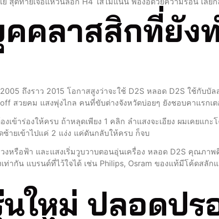
นแย่ สุดท้ายเจอแหวนล็อก H4 ใส่ไม่แน่น พองอด้วยความร้อน เลยกลา
ุคคลาสสิกที่ยัง
 2005 ถึงราว 2015 โอกาสสูงว่าจะใช้ D2S หลอด D2S ใช้กับบัลล
f สวยคม แสงพุ่งไกล คนที่ขับต่างจังหวัดบ่อยๆ ยังชอบคาแรกเตอ
ุดต้องเข้าร่องให้ครบ ถ้าหลุดเพียง 1 คลิก ลำแสงจะเอียง ผมเคยแกะโค
ซ้ายเข้าไปแค่ 2 แง่ง แค่ดันกลับให้ครบ ก็จบ
ม่วงหรือฟ้า และแสงเริ่มวูบวาบตอนอุ่นเครื่อง หลอด D2S คุณภาพดี
ว่างเท่ากัน แบรนด์ที่ไว้ใจได้ เช่น Philips, Osram ของแท้มีโค้ดส
ุ่นใหม่ ปลอดปรอ