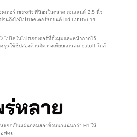
คเตอร์ retrofit ที่นิยมในตลาด เช่นเลนส์ 2.5 นิ้ว
์ไปจนถึงไฟโปรเจคเตอร์รถยนต์ led แบบระบาย
ปใส่ในโปรเจคเตอร์ที่ตั้งมุมและหน้ากากไว้
างรุ่นใช้ชิปสองด้านจัดวางเทียบแกนคม cutoff ใกล้
พร่หลาย
นหลอดเป็นแผ่นกลมสองขั้วหนาแน่นกว่า H1 ให้
ัตออฟคม