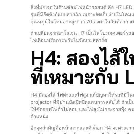
สิ่งที่มักเจอในร้านซ่อมไฟหน้ารถยนต์ คือ H7 
รุ่นที่มีฮีตซิงก์แบบสายถัก เพราะจัดเก็บง่ายในโ
อุณหภูมิในโคมอาจสูงกว่า 70 องศาในวันที่อาก
ถ้าเปลี่ยนจากฮาโลเจน H7 เป็นไฟโปรเจคเตอร์รถย
ไฟเตือนหรือกระพริบในจังหวะสตาร์ต
H4: สองไส้ใ
ที่เหมาะกับ
H4 มีสองไส้ ไฟต่ำและไฟสูง แก้ปัญหาให้รถที่มีโคม
projector ที่มีม่านบังเปิดปิดแทนการสลับไส้ ถ้า
ให้คัตออฟไฟต่ำไม่ลอย และไฟสูงไม่กระจายฟุ้ง ค
ตำแหน่ง
อีกจุดสำคัญคือหน้ากากและตัวล็อก H4 จะต่างจาก