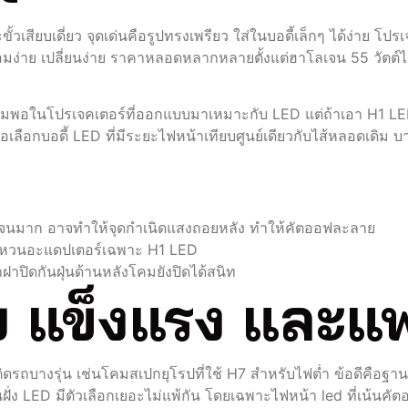
สียบเดี่ยว จุดเด่นคือรูปทรงเพรียว ใส่ในบอดี้เล็กๆ ได้ง่าย โปรเจ
อมง่าย เปลี่ยนง่าย ราคาหลอดหลากหลายตั้งแต่ฮาโลเจน 55 วัตต
พอในโปรเจคเตอร์ที่ออกแบบมาเหมาะกับ LED แต่ถ้าเอา H1 LED ไ
ลือกบอดี้ LED ที่มีระยะไฟหน้าเทียบศูนย์เดียวกับไส้หลอดเดิม บ
นมาก อาจทำให้จุดกำเนิดแสงถอยหลัง ทำให้คัตออฟละลาย
ช้แหวนอะแดปเตอร์เฉพาะ H1 LED
าปิดกันฝุ่นด้านหลังโคมยังปิดได้สนิท
าย แข็งแรง และแ
ถบางรุ่น เช่นโคมสเปกยุโรปที่ใช้ H7 สำหรับไฟต่ำ ข้อดีคือฐา
ฝั่ง LED มีตัวเลือกเยอะไม่แพ้กัน โดยเฉพาะไฟหน้า led ที่เน้นค