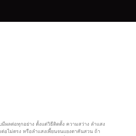
อดนิยม
D4S
อร์
ผลต่อทุกอย่าง ตั้งแต่วิธีติดตั้ง ความสว่าง ลำแสง
้อต่อไม่ตรง หรือลำแสงเพี้ยนจนแยงตาคันสวน ถ้า