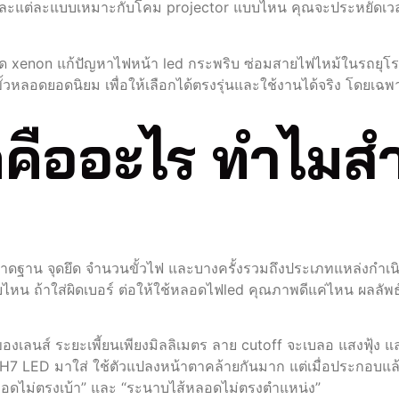
ร และแต่ละแบบเหมาะกับโคม projector แบบไหน คุณจะประหยัดเวลา
หลอด xenon แก้ปัญหาไฟหน้า led กระพริบ ซ่อมสายไฟไหม้ในรถยุโรป
ขั้วหลอดยอดนิยม เพื่อให้เลือกได้ตรงรุ่นและใช้งานได้จริง โดย
ดคืออะไร ทำไมส
ดฐาน จุดยึด จำนวนขั้วไฟ และบางครั้งรวมถึงประเภทแหล่งกำเนิ
ถ้าใส่ผิดเบอร์ ต่อให้ใช้หลอดไฟled คุณภาพดีแค่ไหน ผลลัพธ์
ของเลนส์ ระยะเพี้ยนเพียงมิลลิเมตร ลาย cutoff จะเบลอ แสงฟุ้ง
อด H7 LED มาใส่ ใช้ตัวแปลงหน้าตาคล้ายกันมาก แต่เมื่อประกอบแ
“หลอดไม่ตรงเบ้า” และ “ระนาบไส้หลอดไม่ตรงตำแหน่ง”