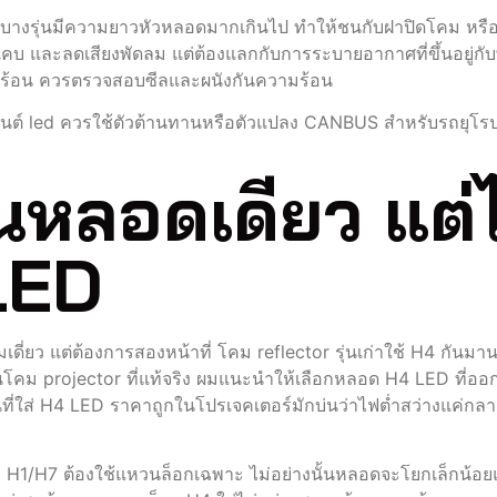
LED บางรุ่นมีความยาวหัวหลอดมากเกินไป ทำให้ชนกับฝาปิดโคม 
คมแคบ และลดเสียงพัดลม แต่ต้องแลกกับการระบายอากาศที่ขึ้นอยู่
าศร้อน ควรตรวจสอบซีลและผนังกันความร้อน
นต์ led ควรใช้ตัวต้านทานหรือตัวแปลง CANBUS สำหรับรถยุโรปห
นหลอดเดียว แต่ไ
 LED
เดี่ยว แต่ต้องการสองหน้าที่ โคม reflector รุ่นเก่าใช้ H4 กันม
เป็นโคม projector ที่แท้จริง ผมแนะนำให้เลือกหลอด H4 LED ที่อ
นที่ใส่ H4 LED ราคาถูกในโปรเจคเตอร์มักบ่นว่าไฟต่ำสว่างแค่ก
 H1/H7 ต้องใช้แหวนล็อกเฉพาะ ไม่อย่างนั้นหลอดจะโยกเล็กน้อยแ