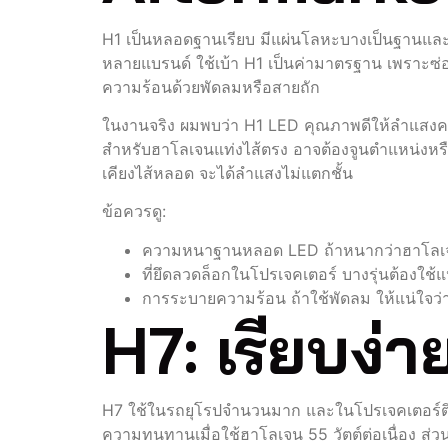
H1 เป็นหลอดฐานเรียบ มีแผ่นโลหะบางเป็นฐานและขั้วเ
หลายแบรนด์ ใช้เบ้า H1 เป็นค่ามาตรฐาน เพราะซ่
ความร้อนด้วยพัดลมหรือสายถัก
ในงานจริง ผมพบว่า H1 LED คุณภาพดีให้ลำแสงคม
สำหรับฮาโลเจนแท่งไส้ตรง อาจต้องจูนตำแหน่งหรือเ
เคียงไส้หลอด จะได้ลำแสงไม่แตกชั้น
ข้อควรดู:
ความหนาฐานหลอด LED ถ้าหนากว่าฮาโลเจ
ที่ยึดลวดล็อกในโปรเจคเตอร์ บางรุ่นต้องใ
การระบายความร้อน ถ้าใช้พัดลม ให้แน่ใจว่าฝ
H7: เรียบง่
H7 ใช้ในรถยุโรปจำนวนมาก และในโปรเจคเตอร์ติดร
ความทนทานเมื่อใช้ฮาโลเจน 55 วัตต์ต่อเนื่อง ส่วน