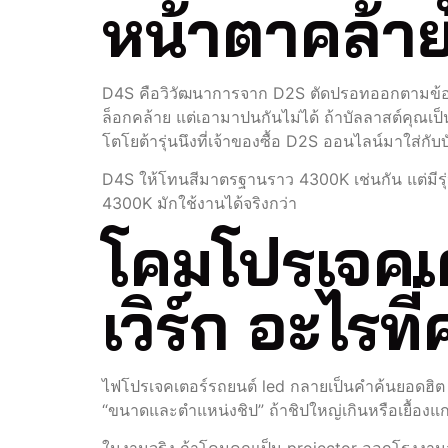
หน้าตาคล้ายแ
D4S คือวิวัฒนาการจาก D2S ตัดปรอทออกตามข้อบัง
ล็อกคล้าย แต่เอามาปนกันไม่ได้ ถ้าบัลลาสต์คุณเ
โตโยต้ารุ่นนึงที่เจ้าของซื้อ D2S ออนไลน์มาใส่กับบ
D4S ให้โทนสีมาตรฐานราว 4300K เช่นกัน แต่มีร
4300K มักใช้งานได้จริงกว่า
โคมโปรเจคเต
เวิร์ก อะไรที่
ไฟโปรเจคเตอร์รถยนต์ led กลายเป็นคำค้นยอดฮิต เพร
“ขนาดและตำแหน่งชิป” ถ้าชิปใหญ่เกินหรือเยื้องแ