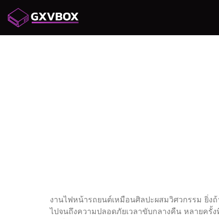
รวมโค้
H1/H4
สำหรับไ
งานไฟหน้ารถยนต์เหมือนศิลปะผสมวิศวกรรม ยิ่งถ้าพู
ไปจนถึงความปลอดภัยเวลาขับกลางคืน หลายครั้งที่