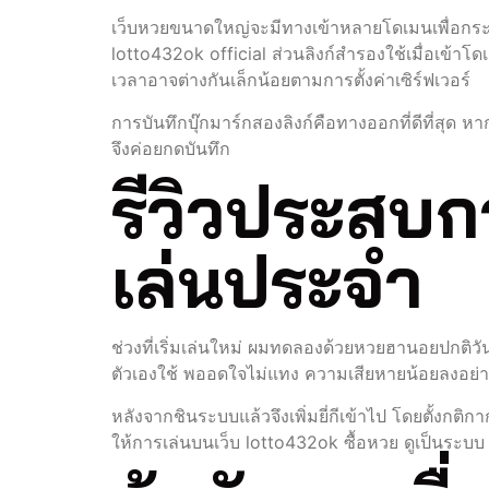
เว็บหวยขนาดใหญ่จะมีทางเข้าหลายโดเมนเพื่อกระ
lotto432ok official ส่วนลิงก์สำรองใช้เมื่อเข้
เวลาอาจต่างกันเล็กน้อยตามการตั้งค่าเซิร์ฟเวอร์
การบันทึกบุ๊กมาร์กสองลิงก์คือทางออกที่ดีที่สุด ห
จึงค่อยกดบันทึก
รีวิวประสบกา
เล่นประจำ
ช่วงที่เริ่มเล่นใหม่ ผมทดลองด้วยหวยฮานอยปกติวันละ
ตัวเองใช้ พออดใจไม่แทง ความเสียหายน้อยลงอย่างมี
หลังจากชินระบบแล้วจึงเพิ่มยี่กีเข้าไป โดยตั้งกติก
ให้การเล่นบนเว็บ lotto432ok ซื้อหวย ดูเป็นระบ