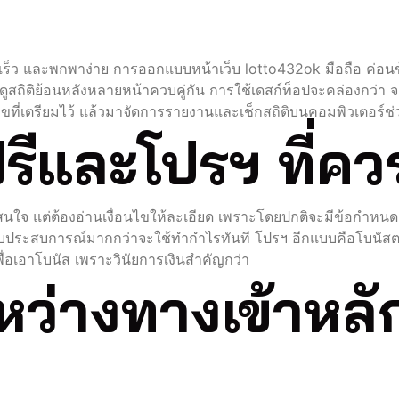
ดเร็ว และพกพาง่าย การออกแบบหน้าเว็บ lotto432ok มือถือ ค่อนข้า
ูสถิติย้อนหลังหลายหน้าควบคู่กัน การใช้เดสก์ท็อปจะคล่องกว่า
ขที่เตรียมไว้ แล้วมาจัดการรายงานและเช็กสถิติบนคอมพิวเตอร์ช่ว
รีและโปรฯ ที่ควรร
นสนใจ แต่ต้องอ่านเงื่อนไขให้ละเอียด เพราะโดยปกติจะมีข้อกำหนดย
็บประสบการณ์มากกว่าจะใช้ทำกำไรทันที โปรฯ อีกแบบคือโบนัสตา
เพื่อเอาโบนัส เพราะวินัยการเงินสำคัญกว่า
ว่างทางเข้าหลัก