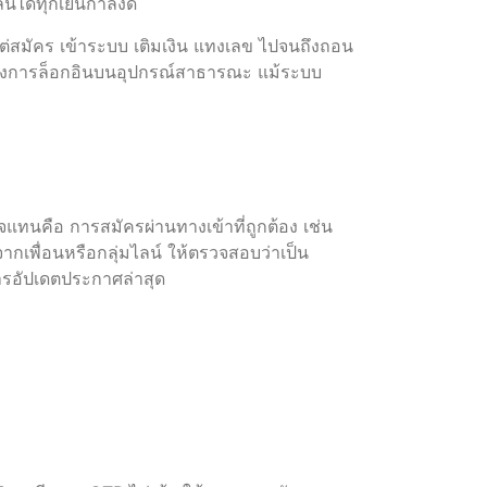
ได้ทุกเย็นกำลังดี
แต่สมัคร เข้าระบบ เติมเงิน แทงเลข ไปจนถึงถอน
เลี่ยงการล็อกอินบนอุปกรณ์สาธารณะ แม้ระบบ
ใจแทนคือ การสมัครผ่านทางเข้าที่ถูกต้อง เช่น
ากเพื่อนหรือกลุ่มไลน์ ให้ตรวจสอบว่าเป็น
ารอัปเดตประกาศล่าสุด