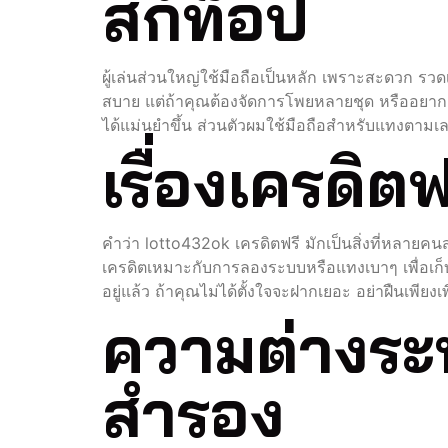
สก์ท็อป
ผู้เล่นส่วนใหญ่ใช้มือถือเป็นหลัก เพราะสะดวก รว
สบาย แต่ถ้าคุณต้องจัดการโพยหลายชุด หรืออยากด
ได้แม่นยำขึ้น ส่วนตัวผมใช้มือถือสำหรับแทงตามเล
เรื่องเครดิตฟ
คำว่า lotto432ok เครดิตฟรี มักเป็นสิ่งที่หลายค
เครดิตเหมาะกับการลองระบบหรือแทงเบาๆ เพื่อเก
อยู่แล้ว ถ้าคุณไม่ได้ตั้งใจจะฝากเยอะ อย่าฝืนเพียง
ความต่างระห
สำรอง