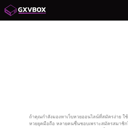
สมัครห
ขั้นตอนง
ต้นสำหร
ถ้าคุณกำลังมองหาเว็บหวยออนไลน์ที่สมัครง่าย ใช้
หวยยุคมือถือ หลายคนชื่นชอบเพราะสมัครสมาชิกไว 