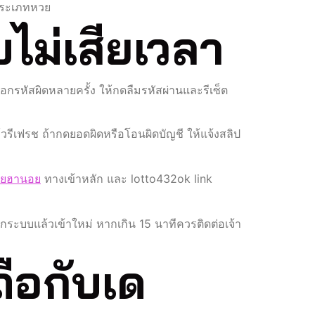
ะประเภทหวย
บไม่เสียเวลา
รอกรหัสผิดหลายครั้ง ให้กดลืมรหัสผ่านและรีเซ็ต
้วรีเฟรช ถ้ากดยอดผิดหรือโอนผิดบัญชี ให้แจ้งสลิป
วยฮานอย
ทางเข้าหลัก และ lotto432ok link
ระบบแล้วเข้าใหม่ หากเกิน 15 นาทีควรติดต่อเจ้า
ือกับเด