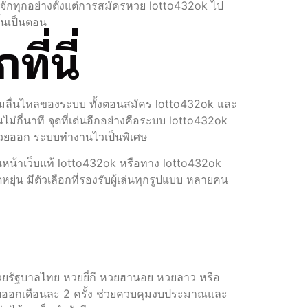
้จักทุกอย่างตั้งแต่การสมัครหวย lotto432ok ไป
้นเป็นตอน
ี่นี่
ความลื่นไหลของระบบ ทั้งตอนสมัคร lotto432ok และ
ม่กี่นาที จุดที่เด่นอีกอย่างคือระบบ lotto432ok
งหวยออก ระบบทำงานไวเป็นพิเศษ
านหน้าเว็บแท้ lotto432ok หรือทาง lotto432ok
ยุ่น มีตัวเลือกที่รองรับผู้เล่นทุกรูปแบบ หลายคน
ยรัฐบาลไทย หวยยี่กี หวยฮานอย หวยลาว หรือ
ลไทยออกเดือนละ 2 ครั้ง ช่วยควบคุมงบประมาณและ