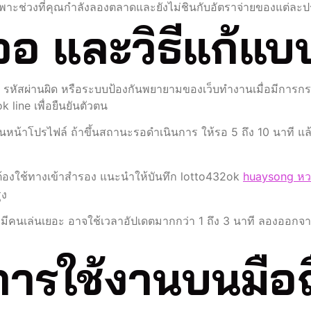
เฉพาะช่วงที่คุณกำลังลองตลาดและยังไม่ชินกับอัตราจ่ายของแต่ล
จอ และวิธีแก้แบ
หลัก รหัสผ่านผิด หรือระบบป้องกันพยายามของเว็บทำงานเมื่อมีการก
ok line เพื่อยืนยันตัวตน
มในหน้าโปรไฟล์ ถ้าขึ้นสถานะรอดำเนินการ ให้รอ 5 ถึง 10 นาที แล
อาจต้องใช้ทางเข้าสำรอง แนะนำให้บันทึก lotto432ok
huaysong ห
ุง
มีคนเล่นเยอะ อาจใช้เวลาอัปเดตมากกว่า 1 ถึง 3 นาที ลองออกจาก
การใช้งานบนมือถ