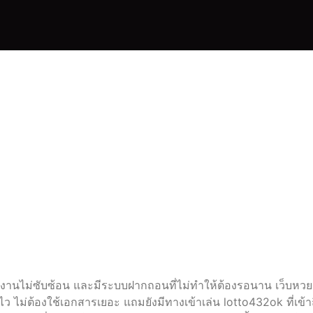
วย LOTT
่าย พร้อมคู่
ับมือใหม่
งานไม่ซับซ้อน และมีระบบฝากถอนที่ไม่ทำให้ต้องรอนาน เว็บหวย lo
ไม่ต้องใช้เอกสารเยอะ แถมยังมีทางเข้าเล่น lotto432ok ที่เข้าถ