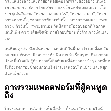
กระแสหวยลาวและหวยฮานอยเติบโตเพราะสองอย่าง หนึ่ง มี
รอบออกถี่กว่าสลากไทย สอง หาเลขย้อนหลังและแนวทางได้
ง่าย ผู้เล่นติดตาม “หวยลาวออกอะไร”, “หวยลาวออก”, “หวย
ลาวออกวันนี้”, “หวยลาวพัฒนาวันนี้”, “หวยลาวพัฒนา”, “หวย
ลาว 6 ตัววันนี้”, “หวยฮานอย วันนี้สด” เมื่อรอบออกถี่ โอกาส
เล่นก็เพิ่ม ความเสี่ยงจึงเพิ่มตามโดยปริยาย ทั้งด้านการเงินและ
เวลา
คนที่ผมคุยด้วยซึ่งเล่นหวยลาวสามัคคีวันนี้บอกว่า เคยตั้งงบวัน
ละ 200 แต่เพราะมีรอบช่วงค่ำเพิ่ม กดเล่นเรื่อยๆ จบเดือนกลาย
เป็นหมื่นโดยไม่รู้ตัว ภาวะนี้เกิดกับคนที่คิดว่าลองขำๆ มากที่สุด
จึงต้องตั้งกรอบชัดเจนก่อนเริ่มว่าจะเล่นรอบไหนบ้าง และหยุด
ทันทีเมื่อถึงงบ
ภาพรวมแพลตฟอร์มที่ผู้คนพูด
ถึง
ในวงสนทนาออนไลน์จะเห็นชื่อซ้ำๆ ทั้งแนว “หวยออนไลน์