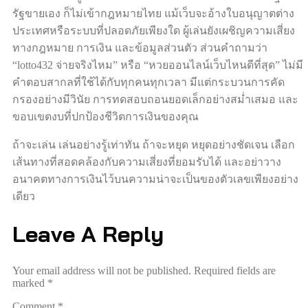
รัฐขายเอง ก็ไม่เข้ากฎหมายไทย แม้เว็บจะอ้างใบอนุญาตต่าง
ประเทศหรือระบบที่ปลอดภัยเพียงใด ผู้เล่นยังเผชิญความเสี่ยง
ทางกฎหมาย การเงิน และข้อมูลส่วนตัว ส่วนคำถามว่า
“lotto432 จ่ายจริงไหม” หรือ “หวยออนไลน์เว็บไหนดีที่สุด” ไม่มี
คำตอบสากลที่ใช้ได้กับทุกคนทุกเวลา มีแต่กระบวนการคัด
กรองอย่างมีวินัย การทดสอบถอนยอดเล็กอย่างสม่ำเสมอ และ
ขอบเขตงบที่ปกป้องชีวิตการเงินของคุณ
ถ้าจะเล่น เล่นอย่างรู้เท่าทัน ถ้าจะหยุด หยุดอย่างชัดเจน เลือก
เส้นทางที่สอดคล้องกับความเสี่ยงที่ยอมรับได้ และอย่าวาง
อนาคตทางการเงินไว้บนความน่าจะเป็นของตัวเลขเพียงอย่าง
เดียว
Leave A Reply
Your email address will not be published.
Required fields are
marked
*
Comment
*