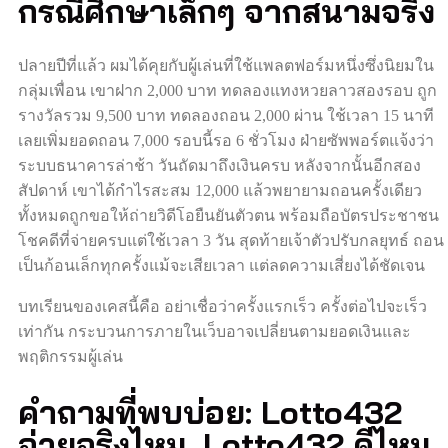
กรณีศึกษาเล็กๆ จากสนามจริง
ปลายปีที่แล้ว ผมได้คุยกับผู้เล่นที่ใช้แพลตฟอร์มหนึ่งซึ่งนิยมใน
กลุ่มเพื่อน เขาฝาก 2,000 บาท ทดลองแทงหวยลาวสองรอบ ถูก
รางวัลรวม 9,500 บาท ทดลองถอน 2,000 ผ่าน ใช้เวลา 15 นาที
เลยเพิ่มยอดถอน 7,000 รอบนี้รอ 6 ชั่วโมง ฝ่ายซัพพอร์ตแจ้งว่า
ระบบธนาคารล่าช้า วันถัดมาถึงเงินครบ หลังจากนั้นอีกสอง
สัปดาห์ เขาได้กำไรสะสม 12,000 แล้วพยายามถอนครั้งเดียว
ทั้งหมดถูกขอให้ถ่ายวิดีโอยืนยันตัวตน พร้อมถือบัตรประชาชน
โชคดีที่จ่ายครบแต่ใช้เวลา 3 วัน สุดท้ายเจ้าตัวปรับกลยุทธ์ ถอน
เป็นก้อนเล็กทุกครั้งแม้จะเสียเวลา แต่ลดความเสี่ยงได้ชัดเจน
บทเรียนของเคสนี้คือ อย่าเชื่อว่าครั้งแรกเร็ว ครั้งต่อไปจะเร็ว
เท่ากัน กระบวนการภายในเว็บอาจเปลี่ยนตามยอดเงินและ
พฤติกรรมผู้เล่น
คำถามที่พบบ่อย: Lotto432
จ่ายจริงไหม, Lotto432 ดีไหม