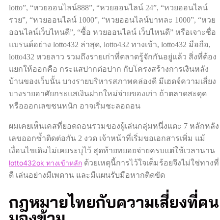
lotto”, “หวยออนไลน์888”, “หวยออนไลน์ 24”, “หวยออนไลน์
รวย”, “หวยออนไลน์ 1000”, “หวยออนไลน์บาทละ 1000”, “หวย
ออนไลน์เว็บไหนดี”, “ซื้อ หวยออนไลน์ เว็บไหนดี” หรือเจาะชื่อ
แบรนด์อย่าง lotto432 ล่าสุด, lotto432 ทางเข้า, lotto432 มือถือ,
lotto432 หวยลาว รวมถึงรายเก่าที่ตลาดรู้จักกันอยู่แล้ว สิ่งที่ต้อง
แยกให้ออกคือ กระแสปากต่อปาก กับโครงสร้างการเงินหลัง
บ้านของเว็บนั้น บางรายบริหารสภาพคล่องดี มีเฮดจ์ความเสี่ยง
บางรายอาศัยกระแสเงินฝากใหม่จ่ายของเก่า ถ้าตลาดสะดุด
หรือออกเลขชนหนัก อาจเริ่มชะลอถอน
ผมเคยเห็นเคสที่ยอดถอนรวมของผู้เล่นกลุ่มหนึ่งแตะ 7 หลักหลัง
เลขออกซ้ำติดต่อกัน 2 งวด เจ้าหน้าที่เริ่มขอเอกสารเพิ่ม แม้
เงื่อนไขเดิมไม่เคยระบุไว้ สุดท้ายทยอยจ่ายครบแต่ใช้เวลานาน
lotto432ok ทางเข้าหลัก
ด้วยเหตุนี้การไว้ใจเต็มร้อยจึงไม่ใช่ทางที่
ดี เล่นอย่างมีเพดาน และมีแผนรับมือหากติดขัด
กฎหมายไทยกับความเสี่ยงที่คน
มองข้าม