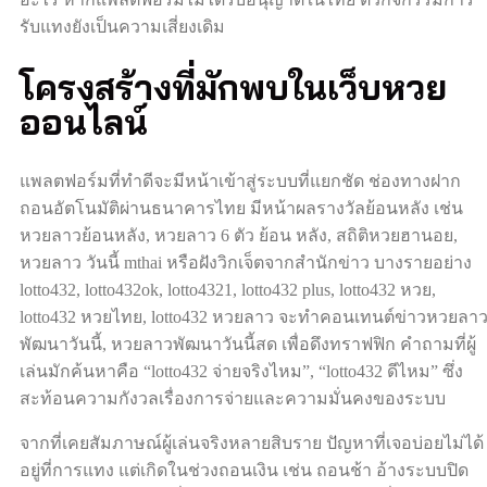
รับแทงยังเป็นความเสี่ยงเดิม
โครงสร้างที่มักพบในเว็บหวย
ออนไลน์
แพลตฟอร์มที่ทำดีจะมีหน้าเข้าสู่ระบบที่แยกชัด ช่องทางฝาก
ถอนอัตโนมัติผ่านธนาคารไทย มีหน้าผลรางวัลย้อนหลัง เช่น
หวยลาวย้อนหลัง, หวยลาว 6 ตัว ย้อน หลัง, สถิติหวยฮานอย,
หวยลาว วันนี้ mthai หรือฝังวิกเจ็ตจากสำนักข่าว บางรายอย่าง
lotto432, lotto432ok, lotto4321, lotto432 plus, lotto432 หวย,
lotto432 หวยไทย, lotto432 หวยลาว จะทำคอนเทนต์ข่าวหวยลา
พัฒนาวันนี้, หวยลาวพัฒนาวันนี้สด เพื่อดึงทราฟฟิก คำถามที่ผู้
เล่นมักค้นหาคือ “lotto432 จ่ายจริงไหม”, “lotto432 ดีไหม” ซึ่ง
สะท้อนความกังวลเรื่องการจ่ายและความมั่นคงของระบบ
จากที่เคยสัมภาษณ์ผู้เล่นจริงหลายสิบราย ปัญหาที่เจอบ่อยไม่ได้
อยู่ที่การแทง แต่เกิดในช่วงถอนเงิน เช่น ถอนช้า อ้างระบบปิด