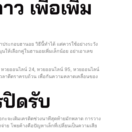
ว เพื่อเพิ่ม
ระกอบฮานอย วิธีนี้ทำได้ แต่ควรใช้อย่างระวัง
ุนให้เลือกคู่ในฮานอยเพิ่มเล็กน้อย อย่าเอาเลข
o, หวยออนไลน์ 24, หวยออนไลน์ 95, หวยออนไลน์
วลาตีตราครบถ้วน เพื่อกันความคลาดเคลื่อนของ
ปิดรับ
ือกะจะเติมเครดิตช่วงนาทีสุดท้ายมักพลาด การวาง
่าย โพยค้างคือปัญหาเล็กที่เปลี่ยนเป็นความเสีย