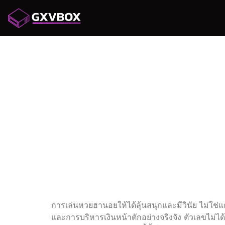
หวยฮาน
สถิติเด่
สนใจ
การเล่นหวยฮานอยให้ได้ลุ้นสนุกและมีวินัย ไม่ใช่
และการบริหารเงินหน้าตักอย่างจริงจัง ตัวเลขไม่ได้