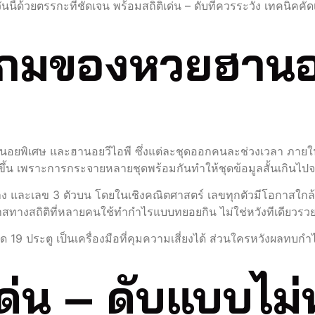
นนี้ด้วยตรรกะที่ชัดเจน พร้อมสถิติเด่น – ดับที่ควรระวัง เทคนิ
เกมของหวยฮานอ
อยพิเศษ และฮานอยวีไอพี ซึ่งแต่ละชุดออกคนละช่วงเวลา ภายในห
่นขึ้น เพราะการกระจายหลายชุดพร้อมกันทำให้ชุดข้อมูลสั้นเกินไปจ
าง และเลข 3 ตัวบน โดยในเชิงคณิตศาสตร์ เลขทุกตัวมีโอกาสใกล้เค
โอกาสทางสถิติที่หลายคนใช้ทำกำไรแบบทยอยกิน ไม่ใช่หวังทีเดียวรว
ูด 19 ประตู เป็นเครื่องมือที่คุมความเสี่ยงได้ ส่วนใครหวังผลทบก
ิเด่น – ดับแบบไ