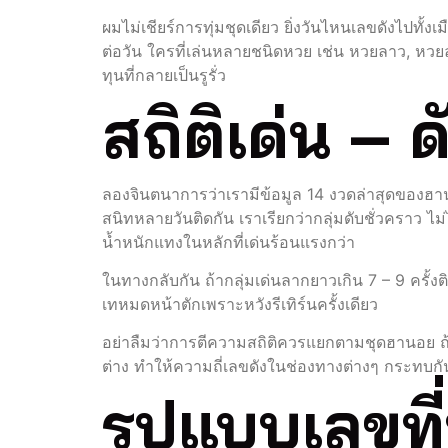
ผมไม่เชียร์การทุ่มชุดเดียว ยิ่งวันไหนเลขดังไปทั้
ต่อวัน ใครที่เล่นหลายชนิดหวย เช่น หวยลาว, หว
ทุนที่กลายเป็นรูรั่ว
สถิติเด่น – 
ลองจินตนาการว่าเรามีข้อมูล 14 งวดล่าสุดของฮานอย
สนิทหลายวันติดกัน เราเรียกว่ากลุ่มดับชั่วคราว ไม
น้ำหนักแทงในหลักที่เด่นร้อนแรงกว่า
ในทางกลับกัน ถ้ากลุ่มเด่นลากยาวเกิน 7 – 9 ครั้ง
เทหมดหน้าตักเพราะหวังรีเทิร์นครั้งเดียว
อย่าลืมว่าการตีความสถิติควรแยกตามชุดฮานอย ถ้
ต่าง ทำให้ความถี่เลขดังในช่องทางต่างๆ กระทบกัน
รูปแบบเลขที