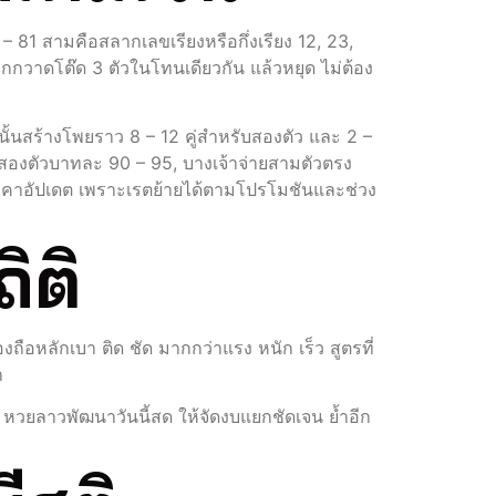
 – 81 สามคือสลากเลขเรียงหรือกึ่งเรียง 12, 23,
บวกกวาดโต๊ด 3 ตัวในโทนเดียวกัน แล้วหยุด ไม่ต้อง
นั้นสร้างโพยราว 8 – 12 คู่สำหรับสองตัว และ 2 –
ยสองตัวบาทละ 90 – 95, บางเจ้าจ่ายสามตัวตรง
าคาอัปเดต เพราะเรตย้ายได้ตามโปรโมชันและช่วง
ิติ
ือหลักเบา ติด ชัด มากกว่าแรง หนัก เร็ว สูตรที่
า
หวยลาวพัฒนาวันนี้สด ให้จัดงบแยกชัดเจน ย้ำอีก