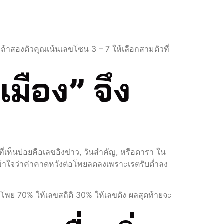
ถ้าสองตัวคุณเน้นเลขโซน 3 – 7 ให้เลือกสามตัวที่
เมือง” จึง
ี่เห็นบ่อยคือเลขอิงข่าว, วันสำคัญ, หรือดารา ใน
รเข้าใจว่าค่าคาดหวังต่อโพยลดลงเพราะเรตรับต่ำลง
บ่งโพย 70% ให้เลขสถิติ 30% ให้เลขดัง ผลสุดท้ายจะ