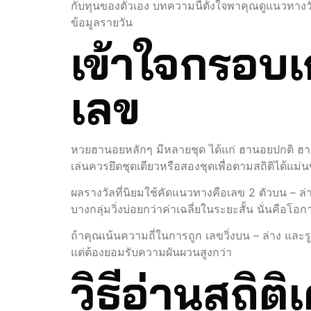
กับทุนของตัวเอง บทความนี้ตั้งใจพาคุณดูแนวทางวั
ข้อมูลรายวัน
เข้าใจกรอบ
เลข
หวยฮานอยหลักๆ มีหลายชุด ได้แก่ ฮานอยปกติ ฮาน
เล่นควรยึดชุดเดียวหรือสองชุดเพื่อตามสถิติได้แม
ผลรางวัลที่นิยมใช้คัดแนวทางคือเลข 2 ตัวบน – ล่
บางกลุ่มวิ่งบ่อยกว่าค่าเฉลี่ยในระยะสั้น นั่นคือ
ถ้าคุณเน้นความถี่ในการถูก เลขวิ่งบน – ล่าง และร
แต่ต้องยอมรับความผันผวนสูงกว่า
วิธีอ่านสถิต