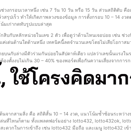
นช่วงกรอบเวลาหนึ่ง เช่น 7 วัน 10 วัน หรือ 15 วัน ส่วนสถิติดับ ค
วสรุปเร็ว ทำให้เกิดภาพลวงของข้อมูล การตั้งกรอบ 10 – 14 งวดต่
น้มเก่ากดทับรูปแบบล่าสุด
ิบกับหลักหน่วยในเลข 2 ตัว เพื่อดูว่าด้านไหนเจอบ่อย เช่น ช่วงนี้ห
ม่ใช่แค่เด่นด้านใดด้านหนึ่ง เทคนิคนี้ลดจำนวนเลขโดยไม่เสียโอกาส
ลขท้ายบนกับล่างมีตัวร่วมกันบ่อยในสัปดาห์เดียว แปลว่าเลขนั้นแร
องตั้งงบไม่เกิน 30 – 40% ของพอร์ตเพื่อกันความเสี่ยงจากการกล
้, ใช้โครงคิดมา
มต้นจากสามสิ่ง คือ สถิติสั้น 10 – 14 งวด, แนวโน้มซ้ำซ้อนระหว่าง
ณจะเล่นที่ไหนก็ตาม ทั้งแพลตฟอร์มอย่าง lotto432, lotto432ok, lott
มสะดวกในการเข้าถึง เช่น lotto432 มือถือ และเมนู lotto432 เข้