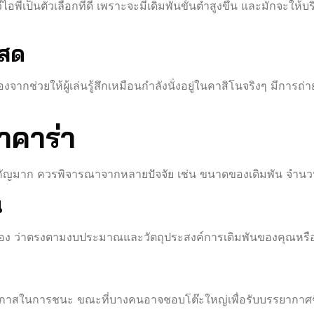
ไอพีเป็นตัวเลือกที่ดี เพราะจะมีเดิมพันขั้นต่ำสูงขึ้น และมักจะให
ดสด
่องจากช่วยให้ผู้เล่นรู้สึกเหมือนกำลังนั่งอยู่ในคาสิโนจริงๆ มีก
บาคาร่า
ำคัญมาก ควรพิจารณาจากหลายปัจจัย เช่น ขนาดของเดิมพัน จำนว
น
้อง ว่าตรงตามงบประมาณและวัตถุประสงค์การเดิมพันของคุณหรือ
่มโอกาสในการชนะ ขณะที่บางคนอาจชอบโต๊ะใหญ่เพื่อรับบรรยากาศช