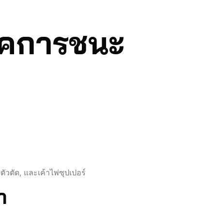
ิคการชนะ
ัวตัด, และเค้าไพ่ซุปเปอร์
า