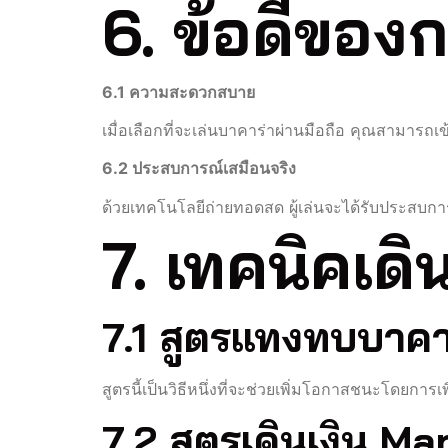
6. ข้อดีของ
6.1 ความสะดวกสบาย
เมื่อเลือกที่จะเล่นบาคาร่าผ่านมือถือ คุณสามารถเข
6.2 ประสบการณ์เสมือนจริง
ด้วยเทคโนโลยีถ่ายทอดสด ผู้เล่นจะได้รับประสบการณ
7. เทคนิคเด
7.1 สูตรแทงทบบาคา
สูตรนี้เป็นวิธีหนึ่งที่จะช่วยเพิ่มโอกาสชนะโดยการเพ
7.2 สูตรเดินเงิน Ma