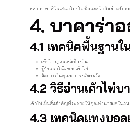
หลายๆ คาสิโนเสนอโปรโมชั่นและโบนัสสำหรับสมาชิ
4. บาคาร่า
4.1 เทคนิคพื้นฐานใ
เข้าใจกฎเกณฑ์เบื้องต้น
รู้จักแนวโน้มของเค้าไพ่
จัดการเงินทุนอย่างระมัดระวัง
4.2 วิธีอ่านเค้าไพ่บ
เค้าไพ่เป็นสิ่งสำคัญที่จะช่วยให้คุณทำนายผลในอนาค
4.3 เทคนิคแทงบอลเ