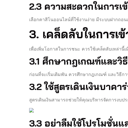
2.3 ความสะดวกในการเข้
เลือกคาสิโนออนไลน์ที่ใช้งานง่าย มีระบบฝากถ
3. เคล็ดลับในการเข
เพื่อเพิ่มโอกาสในการชนะ ควรใช้เคล็ดลับเหล่านี้เม
3.1 ศึกษากฎเกณฑ์และวิธ
ก่อนที่จะเริ่มเดิมพัน ควรศึกษากฎเกณฑ์ และวิธีการ
3.2 ใช้สูตรเดินเงินบาคาร
สูตรเดินเงินสามารถช่วยให้คุณบริหารจัดการงบประ
3.3 อย่าลืมใช้โปรโมชั่นแ