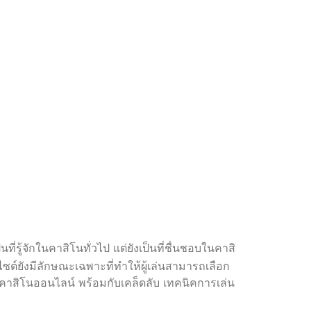
น
็นที่รู้จักในคาสิโนทั่วไป แต่ยังเป็นที่ชื่นชอบในคาสิ
ไซต์ยังมีลักษณะเฉพาะที่ทำให้ผู้เล่นสามารถเลือก
สิโนออนไลน์ พร้อมกับเคล็ดลับ เทคนิคการเล่น