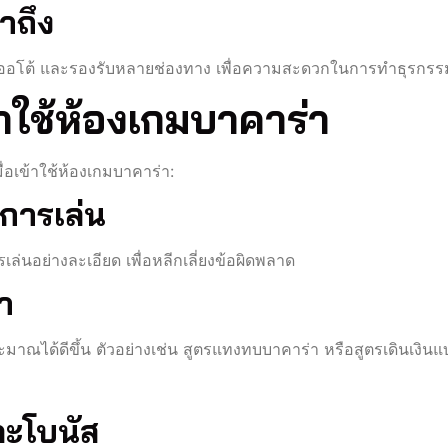
าถึง
อนออโต้ และรองรับหลายช่องทาง เพื่อความสะดวกในการทำธุรกรร
้าใช้ห้องเกมบาคาร่า
ื่อเข้าใช้ห้องเกมบาคาร่า:
ีการเล่น
เล่นอย่างละเอียด เพื่อหลีกเลี่ยงข้อผิดพลาด
่า
มาณได้ดีขึ้น ตัวอย่างเช่น สูตรแทงทบบาคาร่า หรือสูตรเดินเงิน
ละโบนัส