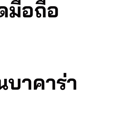
ดมือถือ
ันบาคาร่า