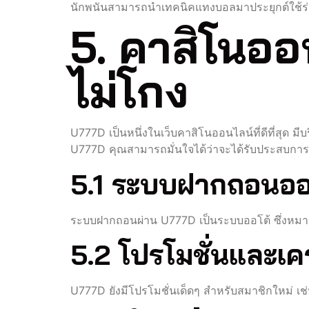
นักพนันสามารถนำเทคนิคแทงบอลมาประยุกต์ใช้ร่วมก
5. คาสิโนออน
ไม่โกง
U777D เป็นหนึ่งในเว็บคาสิโนออนไลน์ที่ดีที่สุด ม
U777D คุณสามารถมั่นใจได้ว่าจะได้รับประสบการ
5.1 ระบบฝากถอนออโ
ระบบฝากถอนผ่าน U777D เป็นระบบออโต้ ซึ่งหมาย
5.2 โปรโมชั่นและเค
U777D ยังมีโปรโมชั่นเด็ดๆ สำหรับสมาชิกใหม่ เช่