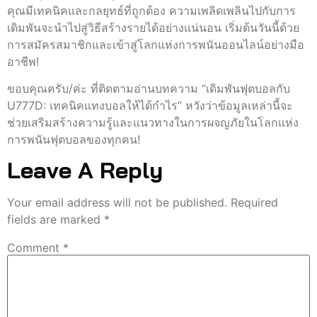
คุณมีเทคนิคและกลยุทธ์ที่ถูกต้อง ความเพลิดเพลินไปกับการ
เดิมพันจะนำไปสู่วิธีสร้างรายได้อย่างแน่นอน เริ่มต้นวันนี้ด้วย
การสมัครสมาชิกและเข้าสู่โลกแห่งการพนันออนไลน์อย่างมือ
อาชีพ!
ขอบคุณครับ/ค่ะ ที่ติดตามอ่านบทความ “เดิมพันฟุตบอลกับ
U777D: เทคนิคแทงบอลให้ได้กำไร” หวังว่าข้อมูลเหล่านี้จะ
ช่วยเสริมสร้างความรู้และแนวทางในการผจญภัยในโลกแห่ง
การพนันฟุตบอลของทุกคน!
Leave A Reply
Your email address will not be published.
Required
fields are marked
*
Comment
*