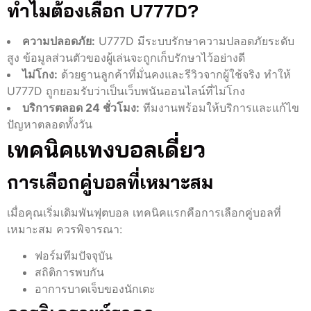
ทำไมต้องเลือก U777D?
ความปลอดภัย:
U777D มีระบบรักษาความปลอดภัยระดับ
สูง ข้อมูลส่วนตัวของผู้เล่นจะถูกเก็บรักษาไว้อย่างดี
ไม่โกง:
ด้วยฐานลูกค้าที่มั่นคงและรีวิวจากผู้ใช้จริง ทำให้
U777D ถูกยอมรับว่าเป็นเว็บพนันออนไลน์ที่ไม่โกง
บริการตลอด 24 ชั่วโมง:
ทีมงานพร้อมให้บริการและแก้ไข
ปัญหาตลอดทั้งวัน
เทคนิคแทงบอลเดี่ยว
การเลือกคู่บอลที่เหมาะสม
เมื่อคุณเริ่มเดิมพันฟุตบอล เทคนิคแรกคือการเลือกคู่บอลที่
เหมาะสม ควรพิจารณา:
ฟอร์มทีมปัจจุบัน
สถิติการพบกัน
อาการบาดเจ็บของนักเตะ