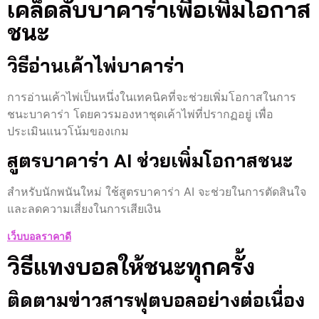
เคล็ดลับบาคาร่าเพื่อเพิ่มโอกาส
ชนะ
วิธีอ่านเค้าไพ่บาคาร่า
การอ่านเค้าไพ่เป็นหนึ่งในเทคนิคที่จะช่วยเพิ่มโอกาสในการ
ชนะบาคาร่า โดยควรมองหาชุดเค้าไพ่ที่ปรากฏอยู่ เพื่อ
ประเมินแนวโน้มของเกม
สูตรบาคาร่า AI ช่วยเพิ่มโอกาสชนะ
สำหรับนักพนันใหม่ ใช้สูตรบาคาร่า AI จะช่วยในการตัดสินใจ
และลดความเสี่ยงในการเสียเงิน
เว็บบอลราคาดี
วิธีแทงบอลให้ชนะทุกครั้ง
ติดตามข่าวสารฟุตบอลอย่างต่อเนื่อง