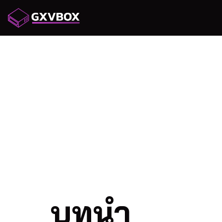
เทรนด์ใ
รถ: ไฟแ
LED
บทนำ