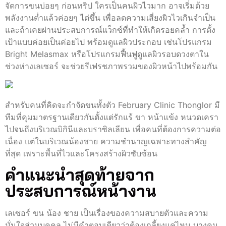
จัดการขนบ่อยๆ ก่อนทริป ใครเป็นคนผิวไวมาก อาจเริ่มด้วย
พลังงานต่ำแล้วค่อยๆ ไต่ขึ้น เพื่อลดความเสี่ยงผิวไวเกินจำเป็น
และถ้าเคยผ่านประสบการณ์แว็กซ์ที่ทำให้เกิดรอยคล้ำ การตั้ง
เป้าแบบค่อยเป็นค่อยไป พร้อมดูแลผิวประกอบ เช่นโปรแกรม
Bright Melasmax หรือโปรแกรมฟื้นฟูดูแลผิวรอบดวงตาใน
ช่วงห่างเลเซอร์ จะช่วยรีเฟรชภาพรวมของผิวหน้าไปพร้อมกัน
สำหรับคนที่คิดจะกำจัดขนทั้งตัว February Clinic Thonglor มี
ทีมที่คุมมาตรฐานเดียวกันตั้งแต่รักแร้ ขา หน้าแข้ง หนวดเครา
ไปจนถึงบริเวณบิกินีและบราซิลเลียน เพื่อคนที่ต้องการความต่อ
เนื่อง แต่ในบริเวณน้องชาย ความชำนาญเฉพาะทางสำคัญ
ที่สุด เพราะพื้นที่ไวและโครงสร้างผิวซับซ้อน
คำแนะนำสุดท้ายจาก
ประสบการณ์หน้างาน
เลเซอร์ ขน น้อง ชาย เป็นเรื่องของความสบายตัวและความ
มั่นใจส่วนบุคคล ไม่มีคำตอบเดียวว่าต้องเกลี้ยงแค่ไหน บางคน