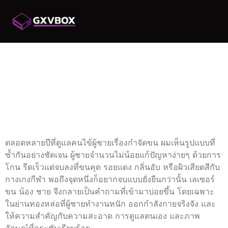
เลเซอร์ ขน น้อง ชาย
ผู้ชายก็เนียนได้ ที่
FEBRUARY CLINIC
THONGLOR
ตลอดหลายปีที่ดูแลคนไข้ผู้ชายเรื่องกำจัดขน ผมเห็นรูปแบบที่
ซ้ำกันอย่างชัดเจน ผู้ชายจำนวนไม่น้อยแก้ปัญหาง่ายๆ ด้วยการ
โกน รีดเร็วแต่จบลงที่ขนคุด รอยแดง กลิ่นอับ หรือผิวเสียดสีกับ
กางเกงกีฬา พอถึงจุดหนึ่งก็อยากจบแบบยั่งยืนกว่านั้น เลเซอร์
ขน น้อง ชาย จึงกลายเป็นคำถามที่เข้ามาบ่อยขึ้น โดยเฉพาะ
ในย่านทองหล่อที่ผู้ชายทำงานหนัก ออกกำลังกายจริงจัง และ
ให้ความสำคัญกับความสะอาด การดูแลตนเอง และภาพ