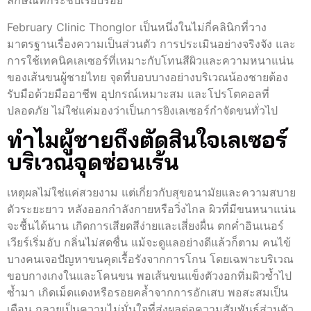
ลักษณ์ที่กระชับเรียบร้อย
February Clinic Thonglor เป็นหนึ่งในไม่กี่คลินิกที่วาง
มาตรฐานเรื่องความเป็นส่วนตัว การประเมินอย่างจริงจัง และ
การใช้เทคนิคเลเซอร์ที่เหมาะกับโทนสีผิวและความหนาแน่น
ของเส้นขนผู้ชายไทย จุดที่บอบบางอย่างบริเวณน้องชายต้อง
รับมือด้วยมืออาชีพ อุปกรณ์เหมาะสม และโปรโตคอลที่
ปลอดภัย ไม่ใช่แค่มองว่าเป็นการยิงเลเซอร์กำจัดขนทั่วไป
ทำไมผู้ชายถึงตัดสินใจเลเซอร์
บริเวณจุดซ่อนเร้น
เหตุผลไม่ใช่แค่สวยงาม แต่เกี่ยวกับสุขอนามัยและความสบาย
ตัวระยะยาว หลังออกกำลังกายหรือวิ่งไกล ผิวที่มีขนหนาแน่น
จะชื้นได้นาน เกิดการเสียดสีง่ายและเสี่ยงผื่น ตกค่ำอินเนอร์
เวียร์เริ่มอับ กลิ่นไม่สดชื่น แม้จะดูแลอย่างดีแล้วก็ตาม คนไข้
บางคนเจอปัญหาขนคุดเรื้อรังจากการโกน โดยเฉพาะบริเวณ
ขอบกางเกงในและโคนขน พอเส้นขนแข็งตัวงอกทิ่มผิวซ้ำไป
ซ้ำมา เกิดเม็ดแดงหรือรอยคล้ำจากการอักเสบ พอสะสมเป็น
เดือน กลายเป็นความไม่มั่นใจที่ส่งผลต่อความสัมพันธ์ส่วนตัว