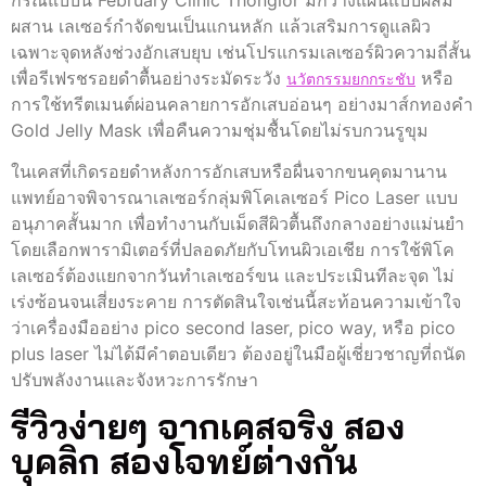
กรณีแบบนี้ February Clinic Thonglor มักวางแผนแบบผสม
ผสาน เลเซอร์กำจัดขนเป็นแกนหลัก แล้วเสริมการดูแลผิว
เฉพาะจุดหลังช่วงอักเสบยุบ เช่นโปรแกรมเลเซอร์ผิวความถี่สั้น
เพื่อรีเฟรชรอยดำตื้นอย่างระมัดระวัง
หรือ
นวัตกรรมยกกระชับ
การใช้ทรีตเมนต์ผ่อนคลายการอักเสบอ่อนๆ อย่างมาส์กทองคำ
Gold Jelly Mask เพื่อคืนความชุ่มชื้นโดยไม่รบกวนรูขุม
ในเคสที่เกิดรอยดำหลังการอักเสบหรือผื่นจากขนคุดมานาน
แพทย์อาจพิจารณาเลเซอร์กลุ่มพิโคเลเซอร์ Pico Laser แบบ
อนุภาคสั้นมาก เพื่อทำงานกับเม็ดสีผิวตื้นถึงกลางอย่างแม่นยำ
โดยเลือกพารามิเตอร์ที่ปลอดภัยกับโทนผิวเอเชีย การใช้พิโค
เลเซอร์ต้องแยกจากวันทำเลเซอร์ขน และประเมินทีละจุด ไม่
เร่งซ้อนจนเสี่ยงระคาย การตัดสินใจเช่นนี้สะท้อนความเข้าใจ
ว่าเครื่องมืออย่าง pico second laser, pico way, หรือ pico
plus laser ไม่ได้มีคำตอบเดียว ต้องอยู่ในมือผู้เชี่ยวชาญที่ถนัด
ปรับพลังงานและจังหวะการรักษา
รีวิวง่ายๆ จากเคสจริง สอง
บุคลิก สองโจทย์ต่างกัน