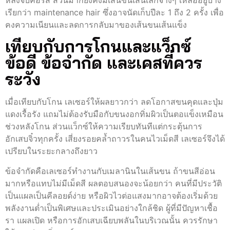
หลังจบคอร์ส ส่วนมากยังคงมีเส้นขนเส้นเล็กจางๆ เหลืออยู่บ้าง
เรียกว่า maintenance hair ซึ่งอาจนัดเก็บปีละ 1 ถึง 2 ครั้ง เพื่อ
คงความเนียนและลดการกลับมาของเส้นขนเส้นแข็ง
เทียบกับการโกนและแว็กซ์
ข้อดี ข้อจำกัด และเคสที่ควร
ระวัง
เมื่อเทียบกับโกน เลเซอร์ให้ผลยาวกว่า ลดโอกาสขนคุดและปุ่ม
แดงเรื้อรัง แถมไม่ต้องรับมือกับขนงอกทิ่มผิวเป็นตอแข็งเหมือน
ช่วงหลังโกน ส่วนแว็กซ์ให้ความเรียบทันทีแต่กระตุ้นการ
อักเสบจิ๋วทุกครั้ง เสี่ยงรอยคล้ำถาวรในคนไวเม็ดสี เลเซอร์จึงได้
เปรียบในระยะกลางถึงยาว
ข้อจำกัดคือเลเซอร์ทำงานกับเมลานินในเส้นขน ถ้าขนสีอ่อน
มากหรือแทบไม่มีเม็ดสี ผลตอบสนองจะน้อยกว่า คนที่มีประวัติ
เป็นแผลเป็นคีลอยด์ง่าย หรือผิวไวต่อแสงมากอาจต้องเริ่มด้วย
พลังงานต่ำเป็นพิเศษและประเมินอย่างใกล้ชิด ผู้ที่มีปัญหาเชื้อ
รา แผลเปิด หรือการอักเสบเฉียบพลันในบริเวณนั้น ควรรักษา