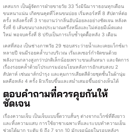
เคสแรก เป็นผู้จัดการฝ่ายขายวัย 33 วิ่งมินิมาราธอนทุกเดือน
ขนหนาแน่น เกิดขนคุดที่โคนขนบ่อย เริ่มคอร์สที่ 8 สัปดาห์ต่อ
ครั้ง หลังครั้งที่ 3 รายงานว่ากลิ่นอับน้อยลงอย่างชัดเจน หลังค
รั้งที่ 6 เส้นขนบางลงประมาณครึ่งหนึ่งและไม่ค่อยมีเม็ดแดง
ใหม่ พอจบครั้งที่ 8 ปรับเป็นการเก็บซ้ำจุดดื้อหลัง 3 เดือน
เคสที่สอง เป็นช่างภาพวัย 29 ชอบสระว่ายน้ำและเคยแว็กซ์มา
หลายปี จนมีรอยคล้ำบางบริเวณ เริ่มเลเซอร์กำจัดขนด้วย
พลังงานกลางสูงกว่าปกติเล็กน้อยเพราะขนเส้นหนา และจัดการ
เรื่องรอยคล้ำด้วยโปรแกรมอ่อนโยนหลังการอักเสบสงบ 2
สัปดาห์ เช่นมาส์กบำรุง และคุมการเสียดสีด้วยชุดชั้นในผ้านุ่ม
ผลคือหลัง 4 ครั้ง ผิวเรียบขึ้นและสม่ำเสมอขึ้นอย่างเห็นได้
ตอบคำถามที่ควรคุยกันให้
ชัดเจน
เรื่องความเจ็บ เป็นเจ็บแบบจิ๊ดวาบสั้นๆ ต่างจากแว็กซ์ที่ดึงยาว
และทิ้งความแสบ การใช้ยาชาเฉพาะที่และระบบทำความเย็น
ช่วยได้มาก ระดับ 6 ถึง 7 จาก 10 มักเจอน้อยในรอบหลังๆ