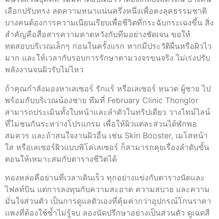
เลือกปรับทรง ลดความหนาแน่นครึ่งหนึ่งเพื่อคงลุคธรรมชาติ
บางคนต้องการความเนียนเรียบเพื่อชีวิตที่กระฉับกระเฉงขึ้น สิ่ง
สำคัญคือสื่อสารความคาดหวังกับทีมอย่างชัดเจน ขอให้
ทดสอบบริเวณเล็กๆ ก่อนในครั้งแรก หากมีประวัติผื่นหรือผิวไว
มาก และให้เวลากับรอบการรักษาตามวงจรขนจริง ไม่เร่งปรับ
พลังงานจนผิวรับไม่ไหว
ถ้าคุณกำลังมองหาเลเซอร์ รักแร้ หรือเลเซอร์ หนวด ผู้ชาย ไป
พร้อมกับบริเวณน้องชาย ทีมที่ February Clinic Thonglor
สามารถประเมินทั้งใบหน้าและลำตัวในทริปเดียว วางไทม์ไลน์
ที่ไม่ชนกันระหว่างโปรแกรม เพื่อให้ผิวแต่ละส่วนได้พักพอ
สมควร และถ้าสนใจงานผิวอื่น เช่น Skin Booster, เมโสหน้า
ใส หรือเลเซอร์ผิวแบบพิโค่เลเซอร์ ก็สามารถคุยเรื่องลำดับขั้น
ตอนให้เหมาะสมกับตารางชีวิตได้
ทองหล่อคือย่านที่เวลาเดินเร็ว ทุกอย่างแข่งกับตารางนัดและ
ไฟลท์บิน แต่การลงทุนกับความสะอาด ความสบาย และความ
มั่นใจส่วนตัว เป็นการดูแลตัวเองที่คุ้มค่ากว่าอุปกรณ์โกนราคา
แพงที่ต้องใช้ซ้ำไม่รู้จบ ลองนัดปรึกษาอย่างเป็นส่วนตัว ดูเฉดสี