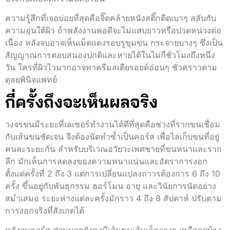
ความรู้สึกที่เจอบ่อยที่สุดคือจิ๊ดคล้ายหนังสติ๊กดีดเบาๆ สลับกับ
ความอุ่นใต้ผิว ถ้าพลังงานพอดีจะไม่แสบยาวหรือปวดหน่วงต่อ
เนื่อง หลังจบอาจเห็นเม็ดแดงรอบรูขุมขน กระจายบางๆ ซึ่งเป็น
สัญญาณการตอบสนองปกติและหายได้ในไม่กี่ชั่วโมงถึงหนึ่ง
วัน ใครที่ผิวไวมากอาจทาครีมสเตียรอยด์อ่อนๆ ชั่วคราวตาม
ดุลยพินิจแพทย์
กี่ครั้งถึงจะเห็นผลจริง
วงจรขนมีระยะที่เลเซอร์ทำงานได้ดีที่สุดคือช่วงที่รากขนเชื่อม
กับเส้นขนชัดเจน จึงต้องนัดทำซ้ำเป็นคอร์ส เพื่อไล่เก็บขนที่อยู่
คนละระยะกัน สำหรับบริเวณอวัยวะเพศชายที่ขนหนาและราก
ลึก มักเห็นการลดลงของความหนาแน่นและอัตราการงอก
ตั้งแต่ครั้งที่ 2 ถึง 3 แต่การเปลี่ยนแปลงถาวรต้องการ 6 ถึง 10
ครั้ง ขึ้นอยู่กับพันธุกรรม ฮอร์โมน อายุ และวินัยการนัดอย่าง
สม่ำเสมอ ระยะห่างแต่ละครั้งมักราว 4 ถึง 8 สัปดาห์ ปรับตาม
การงอกจริงที่สังเกตได้