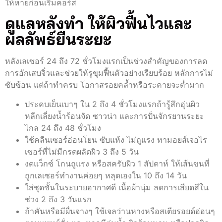
ให้หายก่อนเริ่มคอร์ส
ดูแลหลังทำ ให้ผิวฟื้นไวและ
ผลลัพธ์ยืนระยะ
หลังเลเซอร์ 24 ถึง 72 ชั่วโมงแรกเป็นช่วงสำคัญของการลด
การอักเสบจิ๋วและช่วยให้รูขุมฟื้นตัวอย่างเรียบร้อย หลักการไม่
ซับซ้อน แต่ถ้าทำครบ โอกาสรอยคล้ำหรือระคายจะต่ำมาก
ประคบเย็นเบาๆ ใน 2 ถึง 4 ชั่วโมงแรกถ้ารู้สึกอุ่นผิว
หลีกเลี่ยงน้ำร้อนจัด ซาวน่า และการปั่นจักรยานระยะ
ไกล 24 ถึง 48 ชั่วโมง
ใช้คลีนเซอร์อ่อนโยน ซับแห้ง ไม่ถูแรง ทามอยส์เจอไร
เซอร์ที่ไม่มีกรดผลัดผิว 3 ถึง 5 วัน
งดแว็กซ์ โกนถูแรง หรือสครับผิว 1 สัปดาห์ ให้เส้นขนที่
ถูกเลเซอร์ทำงานค่อยๆ หลุดเองใน 10 ถึง 14 วัน
ใส่ชุดชั้นในระบายอากาศดี เนื้อผ้านุ่ม ลดการเสียดสีใน
ช่วง 2 ถึง 3 วันแรก
ถ้าคันหรือมีผื่นจางๆ ใช้เจลว่านหางหรือสเตียรอยด์อ่อนๆ