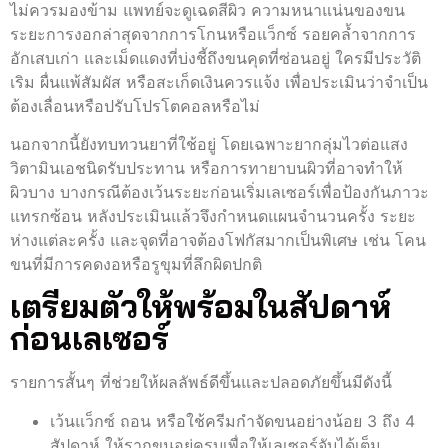
ไม่ควรมองข้าม แพทย์จะดูเฉดสีผิว ความหนาแน่นของขน
ระยะการงอกล่าสุดจากการโกนหรือแว็กซ์ รอยคล้ำจากการ
อักเสบเก่า และเม็ดแดงที่บ่งชี้ถึงขนคุดที่ซ่อนอยู่ ใครมีประวัติ
เริม ผื่นแพ้สัมผัส หรือสะเก็ดเงินควรแจ้ง เพื่อประเมินว่าจำเป็น
ต้องเลื่อนหรือปรับโปรโตคอลหรือไม่
นอกจากนี้ยังทบทวนยาที่ใช้อยู่ โดยเฉพาะยากลุ่มไวต่อแสง
วิตามินเอชนิดรับประทาน หรือการทายาบนผิวที่อาจทำให้
ผิวบาง บางกรณีต้องเว้นระยะก่อนเริ่มเลเซอร์เพื่อป้องกันภาวะ
แทรกซ้อน หลังประเมินแล้วจึงกำหนดแผนจำนวนครั้ง ระยะ
ห่างแต่ละครั้ง และจุดที่อาจต้องโฟกัสมากเป็นพิเศษ เช่น โคน
ขนที่มีการคดงอหรือรูขุมที่ลึกผิดปกติ
เตรียมตัวให้พร้อมในสัปดาห์
ก่อนเลเซอร์
รายการสั้นๆ ที่ช่วยให้ผลลัพธ์ดีขึ้นและปลอดภัยขึ้นมีดังนี้
เว้นแว็กซ์ ถอน หรือใช้ครีมกำจัดขนอย่างน้อย 3 ถึง 4
สัปดาห์ ให้รากขนอยู่ครบเพื่อให้เลเซอร์จับได้เต็ม