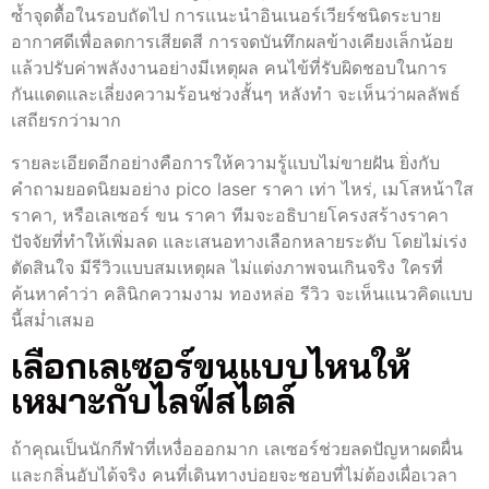
ซ้ำจุดดื้อในรอบถัดไป การแนะนำอินเนอร์เวียร์ชนิดระบาย
อากาศดีเพื่อลดการเสียดสี การจดบันทึกผลข้างเคียงเล็กน้อย
แล้วปรับค่าพลังงานอย่างมีเหตุผล คนไข้ที่รับผิดชอบในการ
กันแดดและเลี่ยงความร้อนช่วงสั้นๆ หลังทำ จะเห็นว่าผลลัพธ์
เสถียรกว่ามาก
รายละเอียดอีกอย่างคือการให้ความรู้แบบไม่ขายฝัน ยิ่งกับ
คำถามยอดนิยมอย่าง pico laser ราคา เท่า ไหร่, เมโสหน้าใส
ราคา, หรือเลเซอร์ ขน ราคา ทีมจะอธิบายโครงสร้างราคา
ปัจจัยที่ทำให้เพิ่มลด และเสนอทางเลือกหลายระดับ โดยไม่เร่ง
ตัดสินใจ มีรีวิวแบบสมเหตุผล ไม่แต่งภาพจนเกินจริง ใครที่
ค้นหาคำว่า คลินิกความงาม ทองหล่อ รีวิว จะเห็นแนวคิดแบบ
นี้สม่ำเสมอ
เลือกเลเซอร์ขนแบบไหนให้
เหมาะกับไลฟ์สไตล์
ถ้าคุณเป็นนักกีฬาที่เหงื่อออกมาก เลเซอร์ช่วยลดปัญหาผดผื่น
และกลิ่นอับได้จริง คนที่เดินทางบ่อยจะชอบที่ไม่ต้องเผื่อเวลา