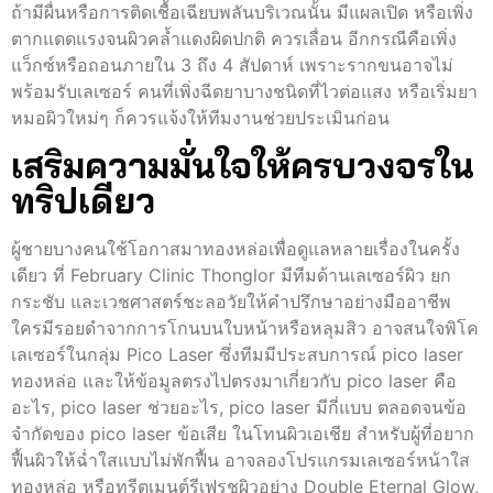
ถ้ามีผื่นหรือการติดเชื้อเฉียบพลันบริเวณนั้น มีแผลเปิด หรือเพิ่ง
ตากแดดแรงจนผิวคล้ำแดงผิดปกติ ควรเลื่อน อีกกรณีคือเพิ่ง
แว็กซ์หรือถอนภายใน 3 ถึง 4 สัปดาห์ เพราะรากขนอาจไม่
พร้อมรับเลเซอร์ คนที่เพิ่งฉีดยาบางชนิดที่ไวต่อแสง หรือเริ่มยา
หมอผิวใหม่ๆ ก็ควรแจ้งให้ทีมงานช่วยประเมินก่อน
เสริมความมั่นใจให้ครบวงจรใน
ทริปเดียว
ผู้ชายบางคนใช้โอกาสมาทองหล่อเพื่อดูแลหลายเรื่องในครั้ง
เดียว ที่ February Clinic Thonglor มีทีมด้านเลเซอร์ผิว ยก
กระชับ และเวชศาสตร์ชะลอวัยให้คำปรึกษาอย่างมืออาชีพ
ใครมีรอยดำจากการโกนบนใบหน้าหรือหลุมสิว อาจสนใจพิโค
เลเซอร์ในกลุ่ม Pico Laser ซึ่งทีมมีประสบการณ์ pico laser
ทองหล่อ และให้ข้อมูลตรงไปตรงมาเกี่ยวกับ pico laser คือ
อะไร, pico laser ช่วยอะไร, pico laser มีกี่แบบ ตลอดจนข้อ
จำกัดของ pico laser ข้อเสีย ในโทนผิวเอเชีย สำหรับผู้ที่อยาก
ฟื้นผิวให้ฉ่ำใสแบบไม่พักฟื้น อาจลองโปรแกรมเลเซอร์หน้าใส
ทองหล่อ หรือทรีตเมนต์รีเฟรชผิวอย่าง Double Eternal Glow,