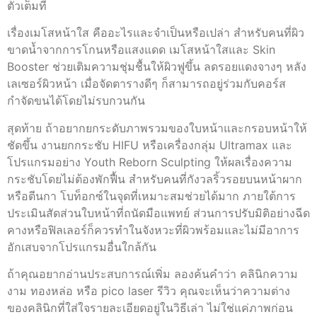
ตัวเต็มที่
เรื่องเมโสหน้าใส คืออะไรและจำเป็นหรือเปล่า สำหรับคนที่ผิว
ขาดน้ำจากการโกนหรือแสงแดด เมโสหน้าใสและ Skin
Booster ช่วยเติมความชุ่มชื้นให้ผิวฟูขึ้น ลดรอยแดงจางๆ หลัง
เลเซอร์ผิวหน้า เมื่อจัดตารางดีๆ ก็สามารถอยู่ร่วมกับคอร์ส
กำจัดขนได้โดยไม่รบกวนกัน
สุดท้าย ถ้าอยากยกระดับภาพรวมของใบหน้าและกรอบหน้าให้
ชัดขึ้น งานยกกระชับ HIFU หรือเครื่องกลุ่ม Ultramax และ
โปรแกรมอย่าง Youth Reborn Sculpting ให้ผลเรื่องความ
กระชับโดยไม่ต้องพักฟื้น สำหรับคนที่กังวลริ้วรอยบนหน้าผาก
หรือตีนกา โบท็อกซ์ในจุดที่เหมาะสมช่วยได้มาก ภายใต้การ
ประเมินสัดส่วนใบหน้าที่ถนัดมือแพทย์ ส่วนการปรับมิติอย่างฉีด
คางหรือฟิลเลอร์ก็ควรทำในจังหวะที่ผิวพร้อมและไม่มีอาการ
อักเสบจากโปรแกรมอื่นใกล้กัน
ถ้าคุณอยากอ่านประสบการณ์เพิ่ม ลองค้นคำว่า คลินิกความ
งาม ทองหล่อ หรือ pico laser รีวิว คุณจะเห็นว่าความต่าง
ของคลินิกที่ใส่ใจรายละเอียดอยู่ในวิธีเล่า ไม่ใช่แค่ภาพก่อน