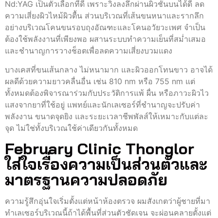
Nd:YAG เป็นตัวเลือกที่ดี เพราะวิ่งลงลึกผ่านผิวชั้นบนได้ดี ลด
ความเสี่ยงผิวไหม้ผิวตื้น ส่วนบริเวณที่เส้นขนหนาและรากลึก
อย่างบริเวณโคนขนรอบถุงอัณฑะและโคนอวัยวะเพศ จำเป็น
ต้องใช้พลังงานที่เพียงพอ ผสานระบบทำความเย็นที่สม่ำเสมอ
และชำนาญการวางช็อตเพื่อลดความเสี่ยงบวมแดง
บางเคสที่ขนเส้นกลาง ไม่หนามาก และผิวออกโทนขาว อาจได้
ผลดีด้วยความยาวคลื่นอื่น เช่น 810 nm หรือ 755 nm แต่
ทั้งหมดต้องพิจารณาร่วมกับประวัติการแพ้ ผื่น หรือภาวะผิวไว
แสงจากยาที่ใช้อยู่ แพทย์และนักเลเซอร์ที่ชำนาญจะปรับค่า
พลังงาน ขนาดจุดยิง และระยะเวลาชีพพัลส์ให้เหมาะกับแต่ละ
จุด ไม่ใช่ทั้งบริเวณใช้ค่าเดียวกันทั้งหมด
February Clinic Thonglor
ใส่ใจเรื่องความเป็นส่วนตัวและ
มาตรฐานความปลอดภัย
ความรู้สึกอุ่นใจเริ่มตั้งแต่หน้าห้องตรวจ ผมสังเกตว่าผู้ชายที่มา
ทำเลเซอร์บริเวณนี้ถ้าได้พื้นที่ส่วนตัวชัดเจน จะผ่อนคลายตั้งแต่