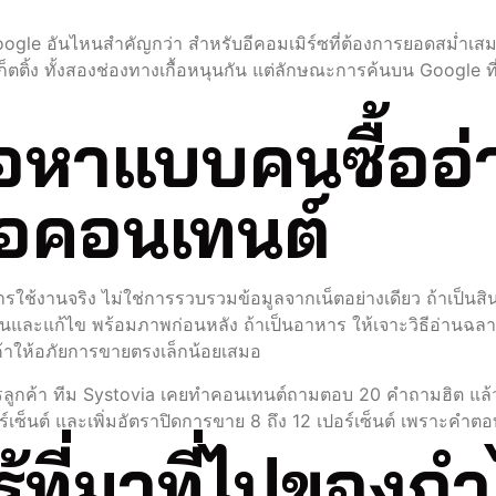
gle อันไหนสำคัญกว่า สำหรับอีคอมเมิร์ซที่ต้องการยอดสม่ำเสม
ตติ้ง ทั้งสองช่องทางเกื้อหนุนกัน แต่ลักษณะการค้นบน Google ที่
อหาแบบคนซื้ออ่าน
่อคอนเทนต์
งานจริง ไม่ใช่การรวบรวมข้อมูลจากเน็ตอย่างเดียว ถ้าเป็นสินค้
งกันและแก้ไข พร้อมภาพก่อนหลัง ถ้าเป็นอาหาร ให้เจาะวิธีอ่าน
ค้าให้อภัยการขายตรงเล็กน้อยเสมอ
รลูกค้า ทีม Systovia เคยทำคอนเทนต์ถามตอบ 20 คำถามฮิต แล
เซ็นต์ และเพิ่มอัตราปิดการขาย 8 ถึง 12 เปอร์เซ็นต์ เพราะคำต
ที่มาที่ไปของกำ