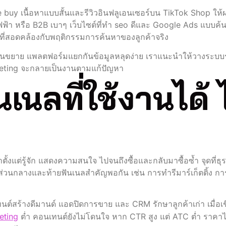
buy เนื้อหาแบบสั้นและรีวิวอินฟลูเอนเซอร์บน TikTok Shop ให้ผ
ใช้ไฟฟ้า หรือ B2B เบาๆ เว็บไซต์ที่ทำ seo ดีและ Google Ads แบ
มที่สอดคล้องกับพฤติกรรมการค้นหาของลูกค้าจริง
มก่อนขยาย แพลตฟอร์มแยกกันข้อมูลหลุดง่าย เราแนะนำให้วางระบบร
arketing จะกลายเป็นงานตามแก้ปัญหา
เนลที่ใช้งานได้ 
แต่รู้จัก แสดงความสนใจ ไปจนถึงซื้อและกลับมาซื้อซ้ำ จุดที่ธุ
วนกลางและท้ายฟันเนลสำคัญพอกัน เช่น การทำรีมาร์เก็ตติ้ง การ
นต์สร้างดีมานด์ แอดปิดการขาย และ CRM รักษาลูกค้าเก่า เมื่อเช
eting
ต่ำ คอนเทนต์ยังไม่โดนใจ หาก CTR สูง แต่ ATC ต่ำ ราคาไม่