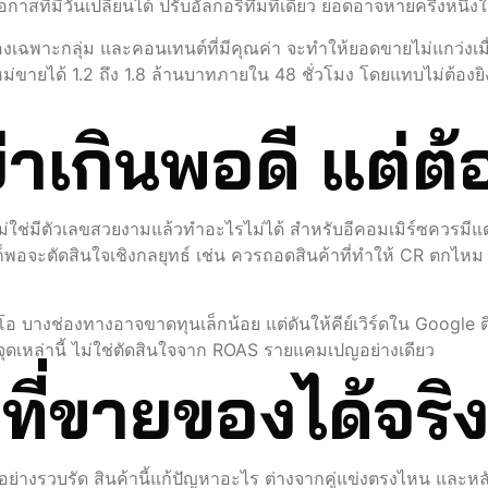
ี่มีวันเปลี่ยนได้ ปรับอัลกอริทึมทีเดียว ยอดอาจหายครึ่งหนึ่งใ
งเฉพาะกลุ่ม และคอนเทนต์ที่มีคุณค่า จะทำให้ยอดขายไม่แกว่งเมื่อค
ายได้ 1.2 ถึง 1.8 ล้านบาทภายใน 48 ชั่วโมง โดยแทบไม่ต้องยิง
าเกินพอดี แต่ต้
ไม่ใช่มีตัวเลขสวยงามแล้วทำอะไรไม่ได้ สำหรับอีคอมเมิร์ซควรม
ี้ก็พอจะตัดสินใจเชิงกลยุทธ์ เช่น ควรถอดสินค้าที่ทำให้ CR ตกไห
ิโอ บางช่องทางอาจขาดทุนเล็กน้อย แต่ดันให้คีย์เวิร์ดใน Google 
มจุดเหล่านี้ ไม่ใช่ตัดสินใจจาก ROAS รายแคมเปญอย่างเดียว
ที่ขายของได้จริ
งรวบรัด สินค้านี้แก้ปัญหาอะไร ต่างจากคู่แข่งตรงไหน และหลักฐาน