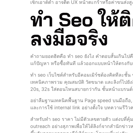
เช็กเอาต์ต่ำ อาจติด UX หน้าตะกร้าหรือค่าขนส่งสู
ทำ Seo ให้
ลงมือจริง
คำถามยอดฮิตคือ ทํา seo ยังไง คำตอบสั้นเกินไปคือท
แก้ปัญหา หรือซื้อทันที แล้วออกแบบหน้าให้ตรงกับ
ทํา seo เว็บไซต์สำหรับอีคอมเมิร์ซต้องคิดทีละชั้น 
เทคนิคภาพรวม คุณสมบัติ วัดขนาด และลิงก์ไปยังสิ
20s, 32s ใส่ตอนไหนสบายกว่ากัน ชั้นหน้าแบรนด์แล
อย่าลืมฐานเทคนิคพื้นฐาน Page speed บนมือถือ, 
และการใช้ internal link อย่างตั้งใจ บทความรีวิว
สำหรับทํา seo ราคา ไม่มีตัวเลขตายตัว แต่งบที่คุ้
outreach อย่างสุภาพเพื่อให้ได้ลิงก์จากสำนักข่าวห