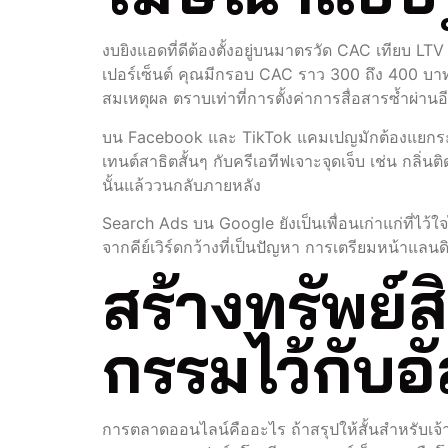
งบยิงแอดที่ดีต้องตั้งอยู่บนมาตรวัด CAC เทียบ LT
เปอร์เซ็นต์ คุณมีกรอบ CAC ราว 300 ถึง 400 บาทโ
สมเหตุผล ตราบเท่าที่การตั้งค่าการสื่อสารซ้ำผ่า
บน Facebook และ TikTok แคมเปญมักต้องแยกระหว่
เทนต์สาธิตสั้นๆ กับครีเอทีฟเจาะจุดเจ็บ เช่น กลิ่น
นั้นแล้ววนกลับภายหลัง
Search Ads บน Google ยังเป็นเพื่อนเก่าแก่ที่ไว้ใจไ
จากคีย์เวิร์ดกว้างที่เป็นปัญหา การเตรียมหน้าแล
สร้างทรัพย์
กรรมไว้กับอั
การตลาดออนไลน์คืออะไร ถ้าสรุปให้สั้นสำหรับเจ้า