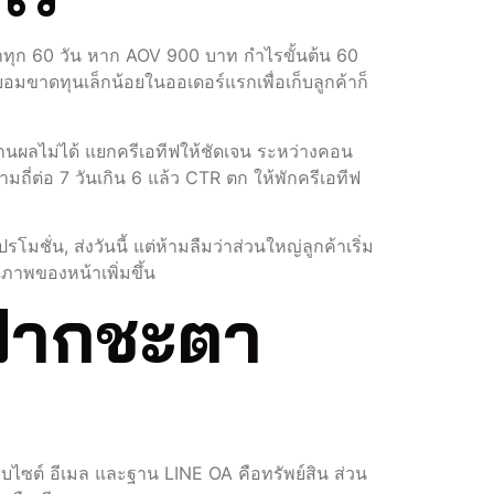
อซ้ำทุก 60 วัน หาก AOV 900 บาท กำไรขั้นต้น 60
อมขาดทุนเล็กน้อยในออเดอร์แรกเพื่อเก็บลูกค้าก็
านผลไม่ได้ แยกครีเอทีฟให้ชัดเจน ระหว่างคอน
ามถี่ต่อ 7 วันเกิน 6 แล้ว CTR ตก ให้พักครีเอทีฟ
โมชั่น, ส่งวันนี้ แต่ห้ามลืมว่าส่วนใหญ่ลูกค้าเริ่ม
ณภาพของหน้าเพิ่มขึ้น
่ฝากชะตา
ว็บไซต์ อีเมล และฐาน LINE OA คือทรัพย์สิน ส่วน