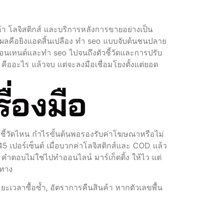
้า โลจิสติกส์ และบริการหลังการขายอย่างเป็น
 ผลคือยิงแอดสิ้นเปลือง ทำ seo แบบจับต้นชนปลาย
คอนเทนต์และทํา seo ไปจนถึงตัวชี้วัดและการปรับ
 คืออะไร แล้วจบ แต่จะลงมือเชื่อมโยงตั้งแต่ยอด
ครื่องมือ
วชี้วัดไหน กำไรขั้นต้นพอรองรับค่าโฆษณาหรือไม่
45 เปอร์เซ็นต์ เมื่อบวกค่าโลจิสติกส์และ COD แล้ว
ก คำตอบไม่ใช่ไปทำออนไลน์ มาร์เก็ตติ้ง ให้ไว แต่
งทาง
ะยะเวลาซื้อซ้ำ, อัตราการคืนสินค้า หากตัวเลขพื้น