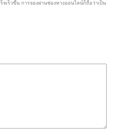
ร็จเร็วขึ้น การจองผ่านช่องทางออนไลน์ก็ถือว่าเป็น