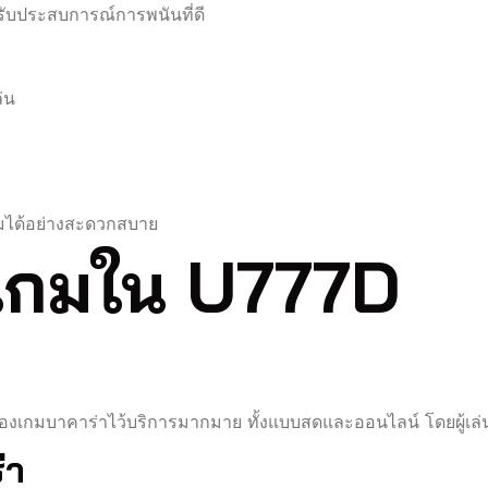
ด้รับประสบการณ์การพนันที่ดี
่น
มได้อย่างสะดวกสบาย
เกมใน U777D
ีห้องเกมบาคาร่าไว้บริการมากมาย ทั้งแบบสดและออนไลน์ โดยผู้
่า