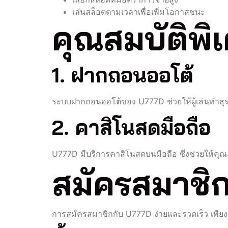
เล่นสล็อตตามเวลาเพื่อเพิ่มโอกาสชนะ
คุณสมบัติพ
1. ฝากถอนออโต้
ระบบฝากถอนออโต้ของ U777D ช่วยให้ผู้เล่นทำธุรกร
2. คาสิโนสดมือถือ
U777D มีบริการคาสิโนสดบนมือถือ ซึ่งช่วยให้คุณส
สมัครสมาชิก
การสมัครสมาชิกกับ U777D ง่ายและรวดเร็ว เพียงก