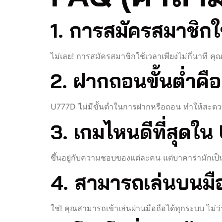
1. การสมัครสมาชิก
ไม่เลย! การสมัครสมาชิกใช้เวลาเพียงไม่กี่นาที คุ
2. ฝากถอนขั้นต่ำคือ
U777D ไม่มีขั้นต่ำในการฝากหรือถอน ทำให้สะดวกส
3. เกมไหนดีที่สุดใ
ขึ้นอยู่กับความชอบของแต่ละคน แต่บาคาร่ามักเป็
4. สามารถเล่นบนมือ
ใช่! คุณสามารถเข้าเล่นผ่านมือถือได้ทุกระบบ ไม่ว