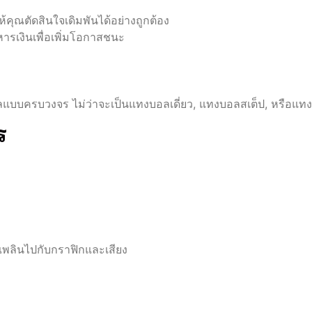
้คุณตัดสินใจเดิมพันได้อย่างถูกต้อง
หารเงินเพื่อเพิ่มโอกาสชนะ
แบบครบวงจร ไม่ว่าจะเป็นแทงบอลเดี่ยว, แทงบอลสเต็ป, หรือแ
ร
ิดเพลินไปกับกราฟิกและเสียง