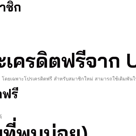
าชิก
ละเครดิตฟรีจาก
 โดยเฉพาะโปรเครดิตฟรี สำหรับสมาชิกใหม่ สามารถใช้เดิมพันใน
ตฟรี
์
ที่พบบ่อย)