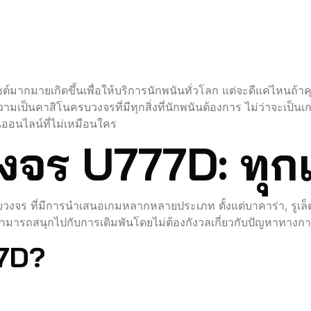
ซต์มากมายเกิดขึ้นเพื่อให้บริการนักพนันทั่วโลก แต่จะดีแค่ไหนถ้าค
เป็นคาสิโนครบวงจรที่มีทุกสิ่งที่นักพนันต้องการ ไม่ว่าจะเป็นเ
ออนไลน์ที่ไม่เหมือนใคร
จร U777D: ทุกเก
รบวงจร ที่มีการนำเสนอเกมหลากหลายประเภท ตั้งแต่บาคาร่า, รูเล็ต
สามารถสนุกไปกับการเดิมพันโดยไม่ต้องกังวลเกี่ยวกับปัญหาทางกา
77D?