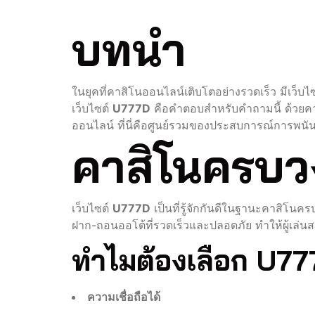
บทนำ
ในยุคที่คาสิโนออนไลน์เติบโตอย่างรวดเร็ว มีเว็บไ
เว็บไซต์
U777D
คือคำตอบสำหรับคำถามนี้ ด้วยความ
ออนไลน์ ที่นี่คือศูนย์รวมของประสบการณ์การพนัน
คาสิโนครบวง
เว็บไซต์
U777D
เป็นที่รู้จักกันดีในฐานะคาสิโนค
ฝาก-ถอนออโต้ที่รวดเร็วและปลอดภัย ทำให้ผู้เล่น
ทำไมต้องเลือก U7
ความเชื่อถือได้