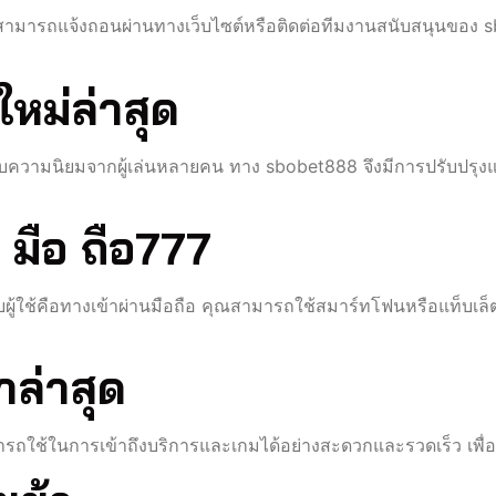
ุณสามารถแจ้งถอนผ่านทางเว็บไซต์หรือติดต่อทีมงานสนับสนุนของ 
หม่ล่าสุด
บความนิยมจากผู้เล่นหลายคน ทาง sbobet888 จึงมีการปรับปรุงและอัพ
 มือ ถือ777
กับผู้ใช้คือทางเข้าผ่านมือถือ คุณสามารถใช้สมาร์ทโฟนหรือแท็บเล
าล่าสุด
สามารถใช้ในการเข้าถึงบริการและเกมได้อย่างสะดวกและรวดเร็ว เ