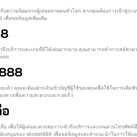
ะได้รับความนิยมจากผู้เล่นหลายคนทั่วโลก หากคุณต้องการเข้าสู่
พื่อขอข้อมูลเพิ่มเติม
88
้าถึงบริการและเกมที่มีให้เล่นมากมาย คุณสามารถทำการสมัครผ่
ดเจน
t888
อยแล้ว คุณจะต้องฝากเงินเข้าบัญชีผู้ใช้ของคุณเพื่อใช้ในการเดิ
ช่องทางเพื่อความสะดวกและรวดเร็ว
ือ
ือ เพื่อให้ผู้เล่นสะดวกต่อการเข้าถึงบริการและเกมผ่านโทรศัพ
นสนับสนุนของ sbobet888 เพื่อขอข้อมูลและคำแนะนำในการใช้แอ