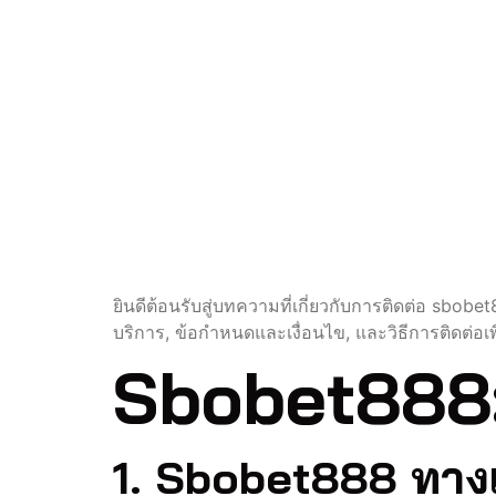
สอบถาม
บริการ
ยินดีต้อนรับสู่บทความที่เกี่ยวกับการติดต่อ sbo
บริการ, ข้อกำหนดและเงื่อนไข, และวิธีการติดต่
Sbobet888: เ
1. Sbobet888 ทางเ