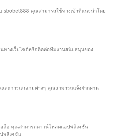
ระบบ sbobet888 คุณสามารถใช้ทางเข้าที่แนะนำโดย
านทางเว็บไซต์หรือติดต่อทีมงานสนับสนุนของ
มพันและการเล่นเกมต่างๆ คุณสามารถแจ้งฝากผ่าน
ท์มือถือ คุณสามารถดาวน์โหลดแอปพลิเคชัน
ปพลิเคชัน