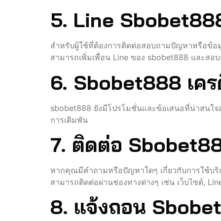
5. Line Sbobet88
สำหรับผู้ใช้ที่ต้องการติดต่อสอบถามปัญหาหรือข้อ
สามารถเพิ่มเพื่อน Line ของ sbobet888 และสอ
6. Sbobet888 เครด
sbobet888 ยังมีโปรโมชั่นและข้อเสนอที่น่าสนใจสำ
การเดิมพัน
7. ติดต่อ Sbobet8
หากคุณมีคำถามหรือปัญหาใดๆ เกี่ยวกับการใช้บ
สามารถติดต่อผ่านช่องทางต่างๆ เช่น เว็บไซต์, Lin
8. แจ้งถอน Sbobe