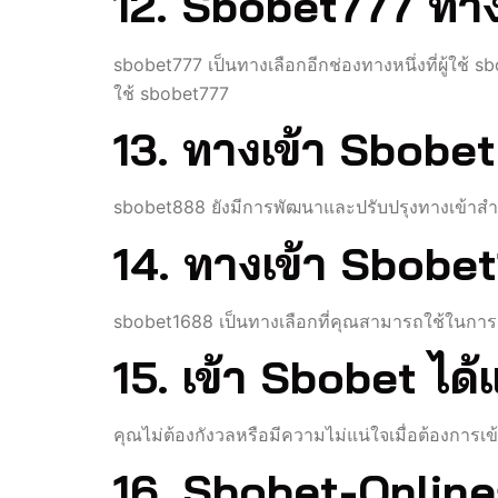
12. Sbobet777 ทาง
sbobet777 เป็นทางเลือกอีกช่องทางหนึ่งที่ผู้ใช้
ใช้ sbobet777
13. ทางเข้า Sbobet
sbobet888 ยังมีการพัฒนาและปรับปรุงทางเข้าสำหรั
14. ทางเข้า Sbobe
sbobet1688 เป็นทางเลือกที่คุณสามารถใช้ในการเ
15. เข้า Sbobet ได
คุณไม่ต้องกังวลหรือมีความไม่แน่ใจเมื่อต้องการเ
16. Sbobet-Online