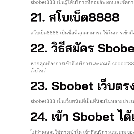
sbobet888 เป็นผู้ให้บริการที่คอยอัพเดทและจัด
21. สโบเบ็ต8888
สโบเบ็ต8888 เป็นชื่อที่คุณสามารถใช้ในการเข้า
22. วิธีสมัคร Sbob
หากคุณต้องการเข้าถึงบริการและเกมที่ sbobet8
เว็บไซต์
23. Sbobet เว็บตร
sbobet888 เป็นเว็บพนันที่เป็นที่นิยมในหลายประเทศ 
24. เข้า Sbobet ได
ไม่ว่าคุณจะใช้ทางเข้าใด เข้าถึงบริการและเกมข