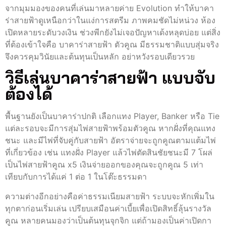
จากมุมมองของคนที่เล่นมาหลายค่าย Evolution ทำให้บาคา
ร่าสายฟ้าดูเหนือกว่าในแง่การสตรีม ภาพคมชัดไม่หน่วง ห้อง
เปิดหลายระดับวงเงิน ช่วงพีกยังไม่เจอปัญหาเด้งหลุดบ่อย แต่สิ่ง
ที่ต้องเข้าใจคือ บาคาร่าสายฟ้า ตัวคูณ มีธรรมชาติแบบสุ่มจริง
จึงควรคุมวินัยและต้นทุนเป็นหลัก อย่าหวังรอบเดียวรวย
วิธีเล่นบาคาร่าสายฟ้า แบบจับ
ต้องได้
พื้นฐานยังเป็นบาคาร่าปกติ เลือกแทง Player, Banker หรือ Tie
แต่ละรอบจะมีการสุ่มไพ่สายฟ้าพร้อมตัวคูณ หากฝั่งที่คุณแทง
ชนะ และมีไพ่ที่จับคู่กับสายฟ้า อัตราจ่ายจะถูกคูณตามแต้มไพ่
ที่เกี่ยวข้อง เช่น แทงฝั่ง Player แล้วไพ่ตัดสินชัยชนะมี 7 โผล่
เป็นไพ่สายฟ้าคูณ x5 เงินจ่ายออกของคุณจะถูกคูณ 5 เท่า
เทียบกับการได้แค่ 1 ต่อ 1 ในโต๊ะธรรมดา
ความต่างอีกอย่างคือค่าธรรมเนียมสายฟ้า ระบบจะหักเพิ่มใน
ทุกตาก่อนเริ่มเล่น เปรียบเสมือนค่าเบี้ยเพื่อเปิดสิทธิ์ลุ้นรางวัล
คูณ หลายคนมองว่าเป็นต้นทุนจุกจิก แต่ถ้ามองเป็นค่าเปิดกา