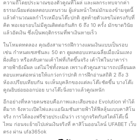
ความถี่โดยประมาณของตัวคูณที่โผล่ และผลกระทบจากค่า
ธรรมเนียมต่อผลตอบแทนรวม ผู้เล่นหน้าใหม่มักมองข้ามจุดนี้
แล้วคำนวณผลกำไรเหมือนโต๊ะปกติ สุดท้ายตัวเลขไม่ตรงกับที่
คิด พอเจอรอบไม่มีคูณติดต่อกันสัก 6 ถึง 10 ครั้ง มักขาดวินัย
แล้วอัดเงิน ซึ่งเป็นพฤติกรรมที่พาเงินหายเร็ว
ในโหมดทดลอง คุณยังสามารถฝึกวางแผนเงินแบบเป็นรอบ
เช่น กำหนดเซสชันละ 50 ตา ดูผลตอบแทนเฉลี่ยเมื่อเน้นแทง
ฝั่งเดียว หรือสลับตามเค้าไพ่ที่เกิดขึ้นจริง เค้าไพ่ในบาคาร่า
สายฟ้ายังมีผล แต่ไม่ใช่ทั้งหมด เพราะตัวคูณสามารถเปลี่ยนผล
ตอบแทนต่อหน่วยให้แกว่งกว่าปกติ การฝึกอ่านสถิติ 2 ถึง 3
ห้องเปรียบเทียบกัน จะเห็นบุคลิกของแต่ละโต๊ะชัดขึ้น บางโต๊ะ
คูณยิบย่อยออกบ่อย บางโต๊ะนิ่งยาวแล้วคูณหนัก
อีกอย่างที่หลายคนชอบคือภาพและเสียงของ Evolution ทำได้
ดีมาก จังหวะเปิดไพ่และแอนิเมชันสายฟ้าให้ฟีลลุ้นแบบคาสิโน
จริง การได้ลองฟรีช่วยประเมินว่า เราถูกจริตกับสไตล์โต๊ะนี้
ไหม ก่อนจะย้ายไปเล่นเงินจริงที่ คาสิโนออนไลน์ UFABET เว็บ
ตรง ผ่าน ufa365ok