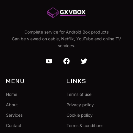
Complete service for Android Box products
Can be viewed on cable, Netflix, YouTube and online TV
services.
MENU
LINKS
Home
Terms of use
About
Privacy policy
Services
Cookie policy
Contact
Terms & conditions