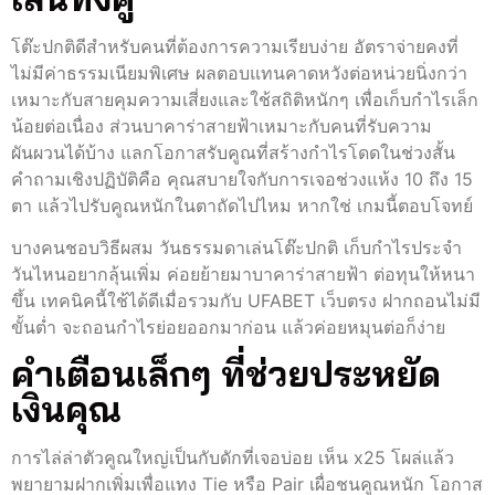
โต๊ะปกติดีสำหรับคนที่ต้องการความเรียบง่าย อัตราจ่ายคงที่
ไม่มีค่าธรรมเนียมพิเศษ ผลตอบแทนคาดหวังต่อหน่วยนิ่งกว่า
เหมาะกับสายคุมความเสี่ยงและใช้สถิติหนักๆ เพื่อเก็บกำไรเล็ก
น้อยต่อเนื่อง ส่วนบาคาร่าสายฟ้าเหมาะกับคนที่รับความ
ผันผวนได้บ้าง แลกโอกาสรับคูณที่สร้างกำไรโดดในช่วงสั้น
คำถามเชิงปฏิบัติคือ คุณสบายใจกับการเจอช่วงแห้ง 10 ถึง 15
ตา แล้วไปรับคูณหนักในตาถัดไปไหม หากใช่ เกมนี้ตอบโจทย์
บางคนชอบวิธีผสม วันธรรมดาเล่นโต๊ะปกติ เก็บกำไรประจำ
วันไหนอยากลุ้นเพิ่ม ค่อยย้ายมาบาคาร่าสายฟ้า ต่อทุนให้หนา
ขึ้น เทคนิคนี้ใช้ได้ดีเมื่อรวมกับ UFABET เว็บตรง ฝากถอนไม่มี
ขั้นต่ำ จะถอนกำไรย่อยออกมาก่อน แล้วค่อยหมุนต่อก็ง่าย
คำเตือนเล็กๆ ที่ช่วยประหยัด
เงินคุณ
การไล่ล่าตัวคูณใหญ่เป็นกับดักที่เจอบ่อย เห็น x25 โผล่แล้ว
พยายามฝากเพิ่มเพื่อแทง Tie หรือ Pair เผื่อชนคูณหนัก โอกาส