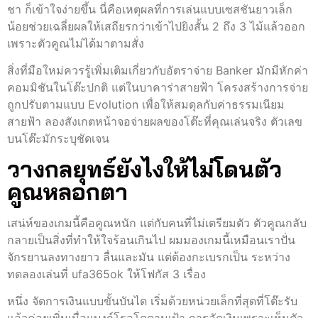
ชา ก็เข้าใจง่ายขึ้น นี่คือเหตุผลที่การเล่นแบบเซสชันยาวเล็ก
น้อยช่วยเฉลี่ยผลให้เสถียรกว่าเข้าไปยิงสั้น 2 ถึง 3 ไม้แล้วออก
เพราะตัวคูณไม่ได้มาตามสั่ง
สิ่งที่มือใหม่ควรรู้เพิ่มเติมเกี่ยวกับอัตราจ่าย Banker มักมีหักค่า
คอมมิชันในโต๊ะปกติ แต่ในบาคาร่าสายฟ้า โครงสร้างการจ่าย
ถูกปรับตามแบบ Evolution เพื่อให้สมดุลกับค่าธรรมเนียม
สายฟ้า ลองสังเกตหน้าจอจ่ายผลของโต๊ะที่คุณเล่นจริง ตัวเลข
บนโต๊ะมักระบุชัดเจน
วางกลยุทธ์ยังไงให้ไม่โดนตัว
คูณหลอกตา
เสน่ห์ของเกมนี้คือคูณหนัก แต่กับคนที่ไม่เตรียมตัว ตัวคูณกลับ
กลายเป็นสิ่งที่ทำให้ใจร้อนเกินไป ผมมองเกมนี้เหมือนเราปั่น
จักรยานลงทางยาว ลื่นและมัน แต่ต้องกะเบรกเป็น ระหว่าง
ทดลองเล่นที่ ufa365ok ให้โฟกัส 3 เรื่อง
หนึ่ง จัดการเงินแบบขั้นบันได เริ่มด้วยหน่วยเล็กที่สุดที่โต๊ะรับ