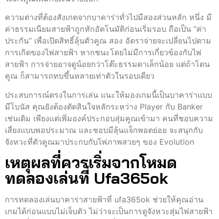
ความต่างที่ต้องสังเกตจากบาคาร่าทั่วไปมีสองส่วนหลัก หนึ่ง มี
ค่าธรรมเนียมสายฟ้าถูกหักอัตโนมัติก่อนเริ่มรอบ ถือเป็น “ค่า
ประกัน” เพื่อเปิดสิทธิ์ลุ้นตัวคูณ สอง อัตราจ่ายจะเปลี่ยนไปตาม
การเกิดของไพ่สายฟ้า หากชนะโดยไม่มีการเกี่ยวข้องกับไพ่
สายฟ้า การจ่ายอาจดูน้อยกว่าโต๊ะธรรมดาเล็กน้อย แต่ถ้าโดน
คูณ ก็สามารถทบขึ้นหลายเท่าตัวในรอบเดียว
ประสบการณ์ตรงในการเล่น แนะให้มองเกมนี้เป็นบาคาร่าแบบ
มีโบนัส คุณยังต้องตัดสินใจหลักระหว่าง Player กับ Banker
เช่นเดิม เพียงแต่เพิ่มองค์ประกอบสุ่มคูณเข้ามา คนที่ชอบความ
เสี่ยงแบบพอประมาณ และชอบมีลุ้นแจ็กพอตย่อย จะสนุกกับ
จังหวะที่ตัวคูณมาประกบกับไพ่ภาพสวยๆ ของ Evolution
เหตุผลที่ควรเริ่มจากโหมด
ทดลองเล่นที่ Ufa365ok
การทดลองเล่นบาคาร่าสายฟ้าที่ ufa365ok ช่วยให้คุณอ่าน
เกมได้ก่อนแบบไม่เจ็บตัว ไม่ว่าจะเป็นการดูจังหวะสุ่มไพ่สายฟ้า