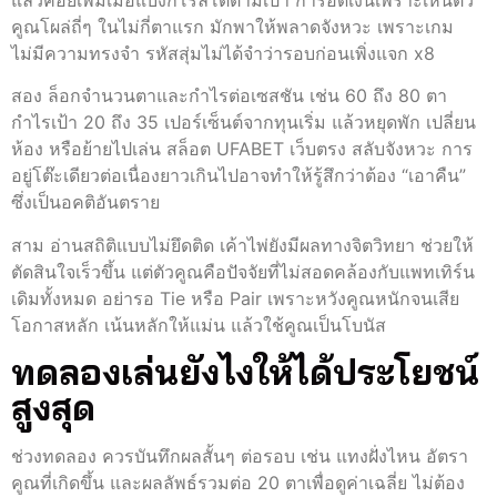
แล้วค่อยเพิ่มเมื่อแบงก์โรลโตตามเป้า การอัดเงินเพราะเห็นตัว
คูณโผล่ถี่ๆ ในไม่กี่ตาแรก มักพาให้พลาดจังหวะ เพราะเกม
ไม่มีความทรงจำ รหัสสุ่มไม่ได้จำว่ารอบก่อนเพิ่งแจก x8
สอง ล็อกจำนวนตาและกำไรต่อเซสชัน เช่น 60 ถึง 80 ตา
กำไรเป้า 20 ถึง 35 เปอร์เซ็นต์จากทุนเริ่ม แล้วหยุดพัก เปลี่ยน
ห้อง หรือย้ายไปเล่น สล็อต UFABET เว็บตรง สลับจังหวะ การ
อยู่โต๊ะเดียวต่อเนื่องยาวเกินไปอาจทำให้รู้สึกว่าต้อง “เอาคืน”
ซึ่งเป็นอคติอันตราย
สาม อ่านสถิติแบบไม่ยึดติด เค้าไพ่ยังมีผลทางจิตวิทยา ช่วยให้
ตัดสินใจเร็วขึ้น แต่ตัวคูณคือปัจจัยที่ไม่สอดคล้องกับแพทเทิร์น
เดิมทั้งหมด อย่ารอ Tie หรือ Pair เพราะหวังคูณหนักจนเสีย
โอกาสหลัก เน้นหลักให้แม่น แล้วใช้คูณเป็นโบนัส
ทดลองเล่นยังไงให้ได้ประโยชน์
สูงสุด
ช่วงทดลอง ควรบันทึกผลสั้นๆ ต่อรอบ เช่น แทงฝั่งไหน อัตรา
คูณที่เกิดขึ้น และผลลัพธ์รวมต่อ 20 ตาเพื่อดูค่าเฉลี่ย ไม่ต้อง