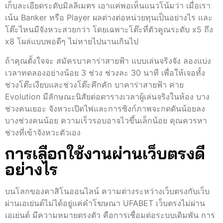
เก็บละเอียดระดับมิลลิเมตร เอาแค่พอเห็นแนวโน้มว่า เมื่อเรา
เน้น Banker หรือ Player ผลต่างต่อหน่วยทุนเป็นอย่างไร และ
โต๊ะไหนมีจังหวะสวยกว่า โดยเฉพาะโต๊ะที่ตัวคูณระดับ x5 ถึง
x8 โผล่แบบพอดีๆ ไม่หายไปนานเกินไป
ถ้าคุณตั้งใจจะ สมัครบาคาร่าสายฟ้า แบบเล่นจริงจัง ลองแบ่ง
เวลาทดลองอย่างน้อย 3 ช่วง ช่วงละ 30 นาที เพื่อให้เจอทั้ง
ช่วงโต๊ะเงียบและช่วงโต๊ะคึกคัก บาคาร่าสายฟ้า ค่าย
Evolution มีลักษณะนิสัยต่อตารางเวลาผู้เล่นจริงในห้อง บาง
ช่วงคนเยอะ จังหวะเปิดไพ่และการซิงก์ภาพจะกดดันน้อยลง
บางช่วงคนน้อย ความเร็วรอบอาจไวขึ้นเล็กน้อย คุณควรหา
ช่วงที่เข้าจังหวะตัวเอง
การเลือกใช้งานผ่านเว็บตรงดี
อย่างไร
บนโลกของคาสิโนออนไลน์ ความต่างระหว่างเว็บตรงกับเว็บ
ผ่านเอเย่นต์ไม่ได้อยู่แค่คำโฆษณา UFABET เว็บตรงไม่ผ่าน
เอเย่นต์ มีความหมายตรงตัว คือการเชื่อมต่อระบบเดิมพัน การ