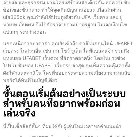
จ่ายผล และธุรกรรม ผ่านโครงสร้างหลักเดียวกัน ลดความซับ
ซ้อนของชั้นกลาง ทำให้จุดเกิดปัญหาน้อยลง เมื่อเล่นผ่าน
ufa365ok คุณกำลังใช้ประตูเดียวกับ UFA เว็บตรง และ ยู
ฟ่าเบท เว็บตรง จึงได้อัตราจ่ายตามมาตรฐาน ไม่เจอเงื่อนไข
แปลกๆ ระหว่างถอน
นอกเหนือจากบาคาร่า คุณยังเข้าถึง คาสิโนออนไลน์ UFABET
เว็บตรง ในส่วนอื่น เช่น เกมโชว์ รูเล็ต ไลฟ์แบล็คแจ็ก รวมถึง
แทงบอล UFABET เว็บตรง ที่อัตราตลาดนิ่ง โดยในบางช่วง
โปรโมชันของ UFABET เว็บตรง ล่าสุด จะเพิ่มความคุ้มค่าทั้ง
ฝั่งกีฬาและคาสิโน ใครที่ชอบกระจายความเสี่ยงสามารถสลับ
พอร์ตได้ทันทีในบัญชีเดียว
ขั้นตอนเริ่มต้นอย่างเป็นระบบ
สำหรับคนที่อยากพร้อมก่อน
เล่นจริง
นี่เป็นเช็กลิสต์สั้นๆ ที่ผมใช้กับผู้เล่นใหม่เวลาขอคำแนะนำ