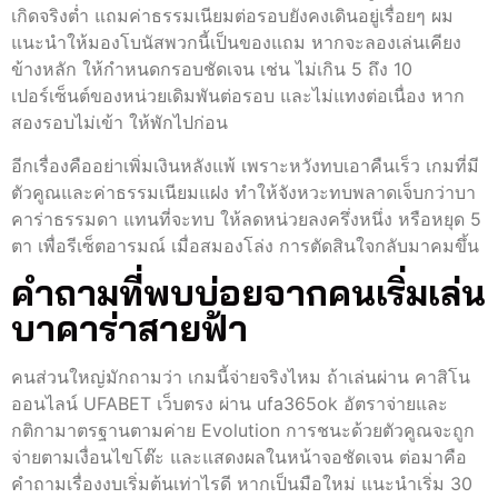
เกิดจริงต่ำ แถมค่าธรรมเนียมต่อรอบยังคงเดินอยู่เรื่อยๆ ผม
แนะนำให้มองโบนัสพวกนี้เป็นของแถม หากจะลองเล่นเคียง
ข้างหลัก ให้กำหนดกรอบชัดเจน เช่น ไม่เกิน 5 ถึง 10
เปอร์เซ็นต์ของหน่วยเดิมพันต่อรอบ และไม่แทงต่อเนื่อง หาก
สองรอบไม่เข้า ให้พักไปก่อน
อีกเรื่องคืออย่าเพิ่มเงินหลังแพ้ เพราะหวังทบเอาคืนเร็ว เกมที่มี
ตัวคูณและค่าธรรมเนียมแฝง ทำให้จังหวะทบพลาดเจ็บกว่าบา
คาร่าธรรมดา แทนที่จะทบ ให้ลดหน่วยลงครึ่งหนึ่ง หรือหยุด 5
ตา เพื่อรีเซ็ตอารมณ์ เมื่อสมองโล่ง การตัดสินใจกลับมาคมขึ้น
คำถามที่พบบ่อยจากคนเริ่มเล่น
บาคาร่าสายฟ้า
คนส่วนใหญ่มักถามว่า เกมนี้จ่ายจริงไหม ถ้าเล่นผ่าน คาสิโน
ออนไลน์ UFABET เว็บตรง ผ่าน ufa365ok อัตราจ่ายและ
กติกามาตรฐานตามค่าย Evolution การชนะด้วยตัวคูณจะถูก
จ่ายตามเงื่อนไขโต๊ะ และแสดงผลในหน้าจอชัดเจน ต่อมาคือ
คำถามเรื่องงบเริ่มต้นเท่าไรดี หากเป็นมือใหม่ แนะนำเริ่ม 30