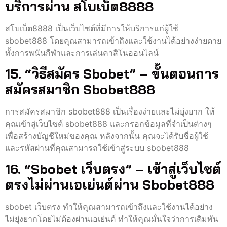
บริการผ่าน สโบเบ็ต8888
สโบเบ็ต8888 เป็นเว็บไซต์ที่มีการให้บริการแก่ผู้ใช้
sbobet888 โดยคุณสามารถเข้าถึงและใช้งานได้อย่างง่ายดาย
ทั้งการพนันกีฬาและการเล่นคาสิโนออนไลน์
15. “วิธีสมัคร Sbobet” – ขั้นตอนการ
สมัครสมาชิก Sbobet888
การสมัครสมาชิก sbobet888 เป็นเรื่องง่ายและไม่ยุ่งยาก ให้
คุณเข้าสู่เว็บไซต์ sbobet888 และกรอกข้อมูลที่จำเป็นต่างๆ
เพื่อสร้างบัญชีใหม่ของคุณ หลังจากนั้น คุณจะได้รับชื่อผู้ใช้
และรหัสผ่านที่คุณสามารถใช้เข้าสู่ระบบ sbobet888
16. “sbobet เว็บตรง” – เข้าสู่เว็บไซต์
ตรงไม่ผ่านเอเย่นต์ผ่าน Sbobet888
sbobet เว็บตรง ทำให้คุณสามารถเข้าถึงและใช้งานได้อย่าง
ไม่ยุ่งยากโดยไม่ต้องผ่านเอเย่นต์ ทำให้คุณมั่นใจว่าการเดิมพัน