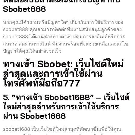
Sbobet888
หากคุณมีคำถามหรือปัญหาใดๆ เกี่ยวกับการใช้บริการของ
sbobet888 คุณสามารถติดต่อทีมงานสนับสนุนลูกค้าของ
sbobet888 ได้ผ่านช่องทางต่างๆ เช่น การส่งอีเมล์หรือการ
สนทนาสดผ่านทางไลน์ ทีมงานพร้อมที่จะช่วยเหลือและแก้ไข
ปัญหาให้คุณได้อย่างรวดเร็ว
ทางเข้า Sbobet: เว็บไซต์ใหม่
ล่าสุดและการเข้าใช้ผ่าน
โทรศัพท์มือถือ777
5. “ทางเข้า Sbobet1688” – เว็บไซต์
ใหม่ล่าสุดสำหรับการเข้าใช้บริการ
ผ่าน Sbobet1688
sbobet1688 เป็นเว็บไซต์ใหม่ล่าสุดที่พัฒนาขึ้นเพื่อให้คุณ