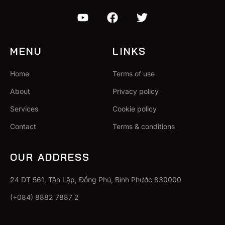
MENU
LINKS
Home
Terms of use
About
Privacy policy
Services
Cookie policy
Contact
Terms & conditions
OUR ADDRESS
24 DT 561, Tân Lập, Đồng Phú, Bình Phước 830000
(+084) 8882 7887 2