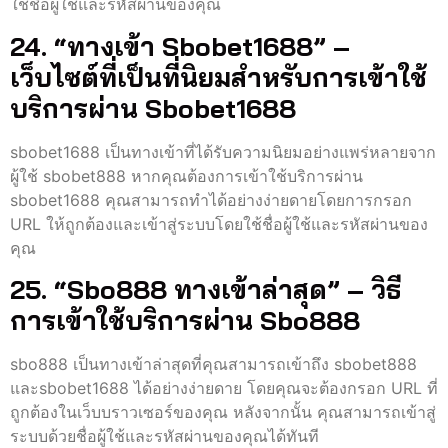
ใช้ชื่อผู้ใช้และรหัสผ่านของคุณ
24. “ทางเข้า Sbobet1688” –
เว็บไซต์ที่เป็นที่นิยมสำหรับการเข้าใช้
บริการผ่าน Sbobet1688
sbobet1688 เป็นทางเข้าที่ได้รับความนิยมอย่างแพร่หลายจาก
ผู้ใช้ sbobet888 หากคุณต้องการเข้าใช้บริการผ่าน
sbobet1688 คุณสามารถทำได้อย่างง่ายดายโดยการกรอก
URL ให้ถูกต้องและเข้าสู่ระบบโดยใช้ชื่อผู้ใช้และรหัสผ่านของ
คุณ
25. “sbo888 ทางเข้าล่าสุด” – วิธี
การเข้าใช้บริการผ่าน Sbo888
sbo888 เป็นทางเข้าล่าสุดที่คุณสามารถเข้าถึง sbobet888
และsbobet1688 ได้อย่างง่ายดาย โดยคุณจะต้องกรอก URL ที่
ถูกต้องในเว็บบราวเซอร์ของคุณ หลังจากนั้น คุณสามารถเข้าสู่
ระบบด้วยชื่อผู้ใช้และรหัสผ่านของคุณได้ทันที