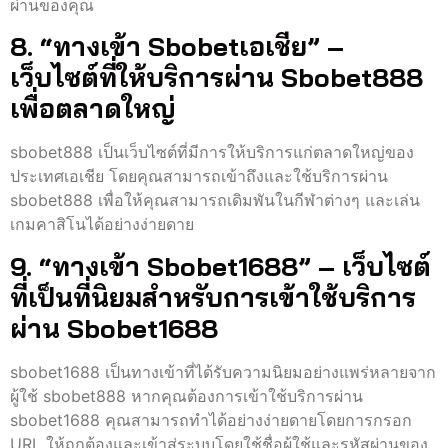
ผ่านของคุณ
8. “ทางเข้า Sbobetเอเชีย” –
เว็บไซต์ที่ให้บริการผ่าน Sbobet888
เพื่อตลาดใหญ่
sbobet888 เป็นเว็บไซต์ที่มีการให้บริการแก่ตลาดใหญ่ของ
ประเทศเอเชีย โดยคุณสามารถเข้าถึงและใช้บริการผ่าน
sbobet888 เพื่อให้คุณสามารถเดิมพันในกีฬาต่างๆ และเล่น
เกมคาสิโนได้อย่างง่ายดาย
9. “ทางเข้า Sbobet1688” – เว็บไซต์
ที่เป็นที่นิยมสำหรับการเข้าใช้บริการ
ผ่าน Sbobet1688
sbobet1688 เป็นทางเข้าที่ได้รับความนิยมอย่างแพร่หลายจาก
ผู้ใช้ sbobet888 หากคุณต้องการเข้าใช้บริการผ่าน
sbobet1688 คุณสามารถทำได้อย่างง่ายดายโดยการกรอก
URL ให้ถูกต้องและเข้าสู่ระบบโดยใช้ชื่อผู้ใช้และรหัสผ่านของ