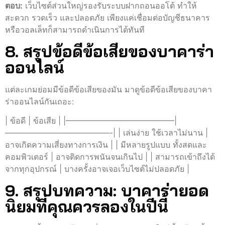
ตอบ:
เว็บไซต์ส่วนใหญ่รองรับระบบฝากถอนออโต้ ทำให้
สะดวก รวดเร็ว และปลอดภัย เพียงแค่เชื่อมต่อบัญชีธนาคาร
หรือวอลเล็ทก็สามารถดำเนินการได้ทันที
8. สรุปข้อดีข้อเสียของบาคาร่า
ออนไลน์
แต่ละเกมย่อมมีข้อดีข้อเสียของมัน มาดูข้อดีข้อเสียของบาคา
ร่าออนไลน์กันเถอะ:
| ข้อดี | ข้อเสีย | |—————————————–|
—————————————-| | เล่นง่าย ใช้เวลาไม่นาน |
อาจเกิดความเสี่ยงทางการเงิน | | มีหลายรูปแบบ ทั้งสดและ
คอมพิวเตอร์ | อาจติดการพนันจนเกินไป | | สามารถเข้าถึงได้
จากทุกอุปกรณ์ | บางครั้งอาจเจอเว็บไซต์ไม่ปลอดภัย |
9. สรุปบทความ: บาคาร่ายอด
นิยมที่คุณควรลองในปีนี้