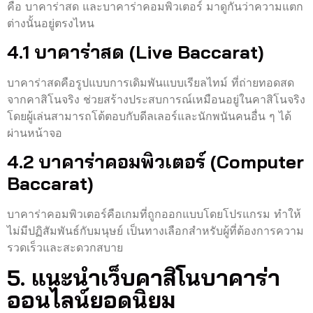
คือ บาคาร่าสด และบาคาร่าคอมพิวเตอร์ มาดูกันว่าความแตก
ต่างนั้นอยู่ตรงไหน
4.1 บาคาร่าสด (Live Baccarat)
บาคาร่าสดคือรูปแบบการเดิมพันแบบเรียลไทม์ ที่ถ่ายทอดสด
จากคาสิโนจริง ช่วยสร้างประสบการณ์เหมือนอยู่ในคาสิโนจริง
โดยผู้เล่นสามารถโต้ตอบกับดีลเลอร์และนักพนันคนอื่น ๆ ได้
ผ่านหน้าจอ
4.2 บาคาร่าคอมพิวเตอร์ (Computer
Baccarat)
บาคาร่าคอมพิวเตอร์คือเกมที่ถูกออกแบบโดยโปรแกรม ทำให้
ไม่มีปฏิสัมพันธ์กับมนุษย์ เป็นทางเลือกสำหรับผู้ที่ต้องการความ
รวดเร็วและสะดวกสบาย
5. แนะนำเว็บคาสิโนบาคาร่า
ออนไลน์ยอดนิยม