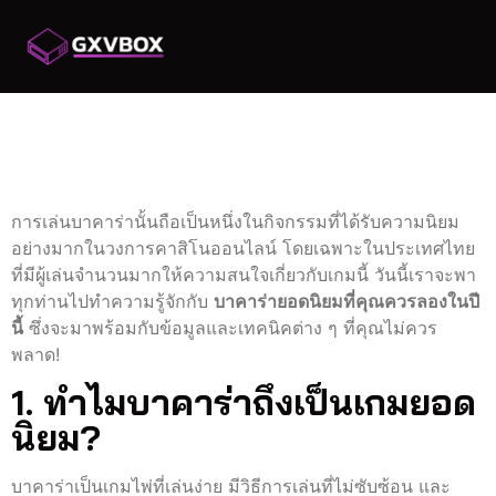
บาคาร่ายอดนิยมที่คุณ
ควรลองในปีนี้
การเล่นบาคาร่านั้นถือเป็นหนึ่งในกิจกรรมที่ได้รับความนิยม
อย่างมากในวงการคาสิโนออนไลน์ โดยเฉพาะในประเทศไทย
ที่มีผู้เล่นจำนวนมากให้ความสนใจเกี่ยวกับเกมนี้ วันนี้เราจะพา
ทุกท่านไปทำความรู้จักกับ
บาคาร่ายอดนิยมที่คุณควรลองในปี
นี้
ซึ่งจะมาพร้อมกับข้อมูลและเทคนิคต่าง ๆ ที่คุณไม่ควร
พลาด!
1. ทำไมบาคาร่าถึงเป็นเกมยอด
นิยม?
บาคาร่าเป็นเกมไพ่ที่เล่นง่าย มีวิธีการเล่นที่ไม่ซับซ้อน และ