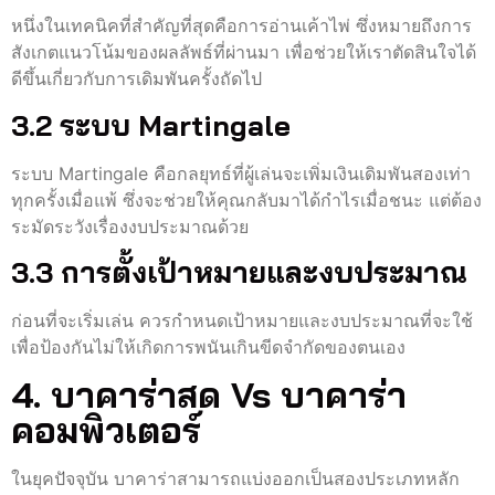
หนึ่งในเทคนิคที่สำคัญที่สุดคือการอ่านเค้าไพ่ ซึ่งหมายถึงการ
สังเกตแนวโน้มของผลลัพธ์ที่ผ่านมา เพื่อช่วยให้เราตัดสินใจได้
ดีขึ้นเกี่ยวกับการเดิมพันครั้งถัดไป
3.2 ระบบ Martingale
ระบบ Martingale คือกลยุทธ์ที่ผู้เล่นจะเพิ่มเงินเดิมพันสองเท่า
ทุกครั้งเมื่อแพ้ ซึ่งจะช่วยให้คุณกลับมาได้กำไรเมื่อชนะ แต่ต้อง
ระมัดระวังเรื่องงบประมาณด้วย
3.3 การตั้งเป้าหมายและงบประมาณ
ก่อนที่จะเริ่มเล่น ควรกำหนดเป้าหมายและงบประมาณที่จะใช้
เพื่อป้องกันไม่ให้เกิดการพนันเกินขีดจำกัดของตนเอง
4. บาคาร่าสด Vs บาคาร่า
คอมพิวเตอร์
ในยุคปัจจุบัน บาคาร่าสามารถแบ่งออกเป็นสองประเภทหลัก