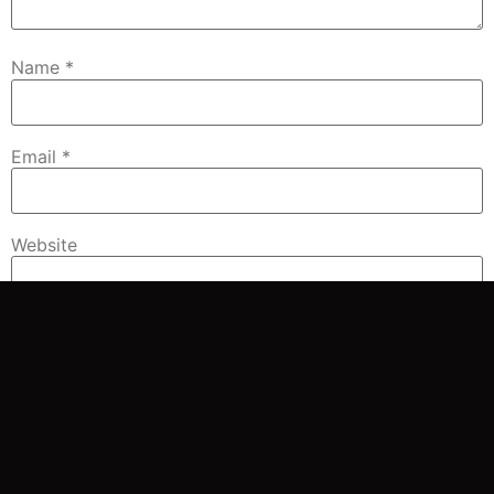
Name
*
Email
*
Website
Save my name, email, and website in this browser for
the next time I comment.