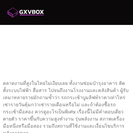
รถกระเช้าบูม ลิ ฟ ท์
ราคา เท่าไหร่? เจาะ
แพ็กเกจเช่ารายวัน/ราย
เดือน
ตลาดงานที่สูงในไทยไม่เงียบเลย ทั้งงานซ่อมบำรุงอาคาร ติด
ตั้งระบบไฟฟ้า สื่อสาร ไปจนถึงงานโรงงานและคลังสินค้า ผู้รับ
เหมาหลายรายมักถามซ้ำว่า รถกระเช้าบูมลิฟท์ราคาเท่าไหร่
เช่ารายวันคุ้มกว่าเช่ารายเดือนหรือไม่ และถ้าต้องซื้อรถ
กระเช้ามือสอง ควรดูอะไรเป็นพิเศษ เรื่องนี้ไม่มีคำตอบเดียว
ตายตัว ราคาขึ้นกับความสูงทำงาน รุ่นพลังงาน สภาพเครื่อง
มือหนึ่งหรือมือสอง รวมถึงสถานที่ใช้งานและเงื่อนไขบริการ