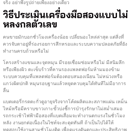
จริง อย่าพึ่งรูปถ่ายเพียงอย่างเดียว
วิธีประเมินเครื่องมือสองแบบไม่
หลงกลตัวเลข
คนขายมักบอกชั่วโมงเครื่องน้อย เปลี่ยนอะไหล่ล่าสุด แต่สิ่งที่
ควรจับตาอยู่ที่ร่องรอยการสึกหรอและระบบความปลอดภัยที่ยัง
ทำงานครบถ้วนหรือไม่
โครงสร้างแขนและจุดหมุน มีรอยเชื่อมซ่อมหรือไม่ มีสนิมลึก
หรือเพียงผิว ตะเข็บร้าวที่คานรองแพลตฟอร์มห้ามมองข้าม
ระบบควบคุมที่แพลตฟอร์มต้องตอบสนองเนียน ไม่หน่วงหรือ
แกว่งผิดปกติ หมุนรอบฐานแล้วหยุดควบคุมได้ทันทีไม่มีอาการ
ลื่น
แบตเตอรี่กรดตะกั่วดูอายุจริงจากโค้ดผลิตและสภาพแผ่น เหม็น
ไหม้หรือมีคราบขาวเกาะขั้วบ่งชี้การบำรุงรักษาไม่สม่ำเสมอ
รถกระเช้าไฟฟ้ามือสองที่แบตเสื่อมจะทำงานตกแรงในชั่วโมง
หลัง งานยกต่อเนื่องในไซท์จะสะดุดทันที ถ้าเป็นไปได้ให้
ทดสอบใช้งานสามชั่วโมงติด เพื่อดูแรงดันตกและประสิทธิภาพ