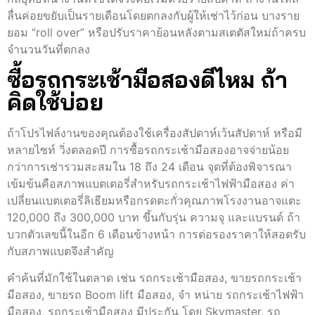
ลื่นค่อยขยับเป็นรายเดือนโดยตกลงกับผู้ให้เช่าไว้ก่อน บางราย
ยอม “roll over” หรือปรับราคาย้อนหลังตามสเตตัสใหม่ถ้าครบ
จำนวนวันที่ตกลง
ซื้อรถกระเช้ามือสองดีไหม ถ้า
คิดใช้บ่อย
ถ้าโปรไฟล์งานของคุณต้องใช้เครื่องสัปดาห์เว้นสัปดาห์ หรือมี
หลายไซท์ วิ่งตลอดปี การซื้อรถกระเช้ามือสองอาจจ่ายน้อย
กว่าการเช่ารวมสะสมใน 18 ถึง 24 เดือน จุดที่ต้องพิจารณา
เข้มข้นคือสภาพแบตเตอรี่สำหรับรถกระเช้าไฟฟ้ามือสอง ค่า
เปลี่ยนแบตเตอรี่ลิเธียมหรือกรดตะกั่วคุณภาพโรงงานอาจแตะ
120,000 ถึง 300,000 บาท ขึ้นกับรุ่น ความจุ และแบรนด์ ถ้า
บวกตัวเลขนี้ในอีก 6 เดือนข้างหน้า การต่อรองราคาให้สอดรับ
กับสภาพแบตจึงสำคัญ
คำค้นที่มักใช้ในตลาด เช่น รถกระเช้ามือสอง, ขายรถกระเช้า
มือสอง, ขายรถ Boom lift มือสอง, จํา หน่าย รถกระเช้าไฟฟ้า
มือสอง, รถกระเช้ามือสอง มีประกัน โดย Skymaster, รถ