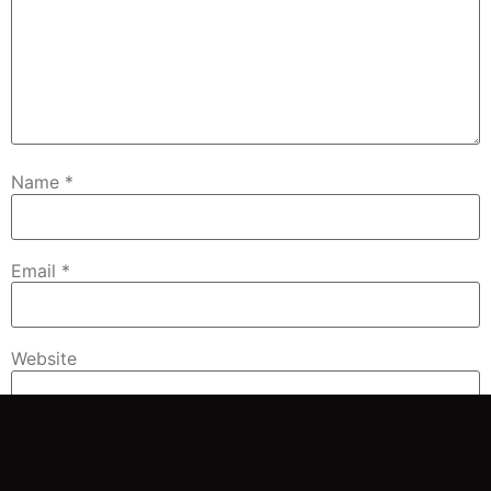
Name
*
Email
*
Website
Save my name, email, and website in this browser for
the next time I comment.