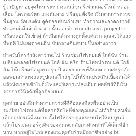
รู้ว่าปัญหาอยู่จุดไหน ระหว่างเลนส์ขุ่น รีเฟลกเตอร์ไหม้ หลอด
เสื่อม ไดรเวอร์ตก แรงดันหาย หรือมุมตั้งผิด เริ่มจากการตรวจ
พื้นฐาน วัดแรงดัน ดูคัตออฟบนกำแพง ทำความสะอาดกราวด์
ขัดเลนส์เมื่อจำเป็น จากนั้นค่อยพิจารณาอัปเกรด projector
หรือหลอดให้เข้าคู่ ถ้าเลือกเส้นทางถูกตั้งแต่แรก คุณจะได้แสง
ที่พอดี ไม่แยงตาคนอื่น ขับกลางคืนสบายขึ้นอย่างถาวร
สำหรับใครกำลังหาว่าจะไป ร้านซ่อมไฟรถยนต์ ใกล้ฉัน ร้าน
เปลี่ยนหลอดไฟรถยนต์ ใกล้ ฉัน หรือ ร้านไฟหน้ารถยนต์ ใกล้
ฉัน ให้เตรียมข้อมูลรถ รุ่น ปี และอาการที่สังเกต อาจส่งรูปคัต
ออฟบนกำแพงและรูปเลนส์ใกล้ๆ ไปให้ร้านประเมินเบื้องต้นได้
แล้วนัดเวลาเข้าไปตั้งไฟและวิเคราะห์ละเอียด ผลลัพธ์ที่ดีเริ่ม
จากการวินิจฉัยที่ถูกต้องเสมอ
สุดท้าย อย่าลืมว่าความสว่างที่ดีคือแสงที่ลงพื้นอย่างเป็น
ระเบียบ ไฟรถยนต์ที่ฉลาดคือไฟที่ช่วยคุณและไม่ทำร้ายคนอื่น
เลือกอุปกรณ์ที่เหมาะ ตั้งไฟให้ตรง ดูแลระบบไฟให้สมบูรณ์
แล้วโปรเจคเตอร์คู่เดิมของคุณจะกลับมาทำหน้าที่ได้เต็มที่อีก
นาน หากอยู่ไม่ไกล ลองแวะคุยกับร้านมืออาชีพอย่าง bt