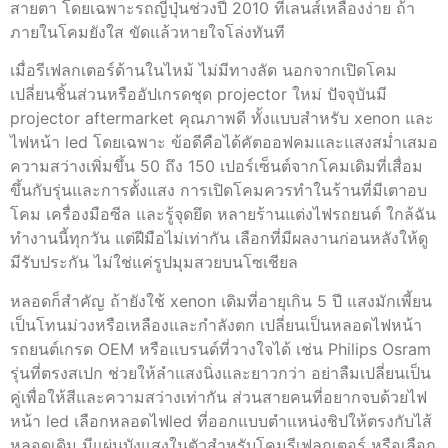
สายตา โดยเฉพาะรถญี่ปุ่นช่วงปี 2010 ที่เลนส์เหลืองง่าย ถ้า
ภายในโคมยังใส ขัดแล้วหายใจโล่งทันที
เมื่อรีเฟลกเตอร์ด้านในไหม้ ไม่มีทางลัด นอกจากเปิดโคม
เปลี่ยนชิ้นส่วนหรืออัปเกรดชุด projector ใหม่ ปัจจุบันมี
projector aftermarket คุณภาพดี ทั้งแบบสำหรับ xenon และ
ไฟหน้า led โดยเฉพาะ ข้อดีคือได้คัตออฟคมและแสงสม่ำเสมอ
ความสว่างเพิ่มขึ้น 50 ถึง 150 เปอร์เซ็นต์จากโคมเดิมที่เสื่อม
ขึ้นกับรุ่นและการตั้งแสง การเปิดโคมควรทำในร้านที่มีเตาอบ
โคม เครื่องมือซีล และรู้จุดยึด หลายร้านแต่งไฟรถยนต์ ใกล้ฉัน
ทำงานนี้ทุกวัน แต่ฝีมือไม่เท่ากัน เลือกที่มีผลงานก่อนหลังให้ดู
มีรับประกัน ไม่ใช่แค่รูปมุมสวยบนโซเชียล
หลอดก็สำคัญ ถ้ายังใช้ xenon เดิมที่อายุเกิน 5 ปี แสงมักเพี้ยน
เป็นโทนม่วงหรือเหลืองและกำลังตก เปลี่ยนเป็นหลอดไฟหน้า
รถยนต์เกรด OEM หรือแบรนด์ที่วางใจได้ เช่น Philips Osram
รุ่นที่ตรงสเปก ช่วยให้ลำแสงนิ่งและยาวกว่า อย่าลืมเปลี่ยนเป็น
คู่เพื่อให้สีและความสว่างเท่ากัน ส่วนสายคนที่อยากจบด้วยไฟ
หน้า led เลือกหลอดไฟled ที่ออกแบบตำแหน่งชิปให้ตรงกับไส้
หลอดเดิม มีแผ่นบังแสงในตัวสำหรับโคมรีเฟลกเตอร์ หรือเลือก