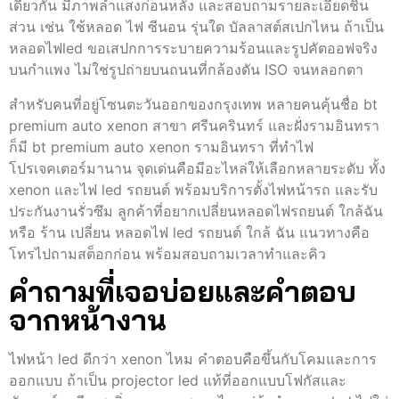
เดียวกัน มีภาพลำแสงก่อนหลัง และสอบถามรายละเอียดชิ้น
ส่วน เช่น ใช้หลอด ไฟ ซีนอน รุ่นใด บัลลาสต์สเปกไหน ถ้าเป็น
หลอดไฟled ขอเสปกการระบายความร้อนและรูปคัตออฟจริง
บนกำแพง ไม่ใช่รูปถ่ายบนถนนที่กล้องดัน ISO จนหลอกตา
สำหรับคนที่อยู่โซนตะวันออกของกรุงเทพ หลายคนคุ้นชื่อ bt
premium auto xenon สาขา ศรีนครินทร์ และฝั่งรามอินทรา
ก็มี bt premium auto xenon รามอินทรา ที่ทำไฟ
โปรเจคเตอร์มานาน จุดเด่นคือมีอะไหล่ให้เลือกหลายระดับ ทั้ง
xenon และไฟ led รถยนต์ พร้อมบริการตั้งไฟหน้ารถ และรับ
ประกันงานรั่วซึม ลูกค้าที่อยากเปลี่ยนหลอดไฟรถยนต์ ใกล้ฉัน
หรือ ร้าน เปลี่ยน หลอดไฟ led รถยนต์ ใกล้ ฉัน แนวทางคือ
โทรไปถามสต็อกก่อน พร้อมสอบถามเวลาทำและคิว
คำถามที่เจอบ่อยและคำตอบ
จากหน้างาน
ไฟหน้า led ดีกว่า xenon ไหม คำตอบคือขึ้นกับโคมและการ
ออกแบบ ถ้าเป็น projector led แท้ที่ออกแบบโฟกัสและ