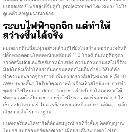
แบบเลเซอร์โฟกัสสูงที่จับคู่กับ projector led โดยเฉพาะ ไม่ใช่
ดูแต่ตัวเลขลูเมนบนกล่อง
ระบบไฟฟ้าจุกจิก แต่ทำให้
สว่างขึ้นได้จริง
ผมเจอรถที่เปลี่ยนทุกอย่างแล้วแต่ไฟยังไม่สว่าง พอวัดแรงดันที่
ปลั๊กหลอดตอนโหลดหนักเหลือแค่ 11.6 โวลต์ ต้นเหตุคือจุดก
ราวด์สนิมจับและรีเลย์เก่าหน้าเพลิง ความต้านทานแค่ไม่กี่ร้อย
มิลลิโอห์มก็ทำให้แรงดันตกจนหลอดไม่เต็มกำลัง วิธีแก้คือ
ทำความสะอาดจุดกราวด์ เพิ่มสายกราวด์เสริมขนาด 8 ถึง 10
AWG ระยะสั้นๆ ใส่รีเลย์คุณภาพดี พร้อมฟิวส์ใกล้แบต การทำ
ชุดสายไฟใหม่แบบ direct harness สำหรับฮาโลเจนช่วยได้
ชัดเจน แต่ถ้าเป็น xenon หรือไฟโปรเจคเตอร์รถยนต์ led ให้
เช็กสเปกไดรเวอร์ ไม่ควรย้อนกระแสหรือลงกราวด์ผิดจุด หลีก
เลี่ยงสายจีนไร้มาตรฐาน
แบตเตอรี่และไดชาร์จก็ต้องสมบูรณ์ รถที่วิ่งสั้นๆ ติดสัญญาณ
ไฟบ่อย แบตอ่อนอยู่ตลอดเวลา เมื่อแรงดันระบบตก ไฟรถ