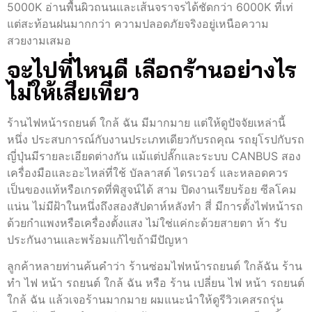
5000K อ่านพื้นผิวถนนและเส้นจราจรได้ชัดกว่า 6000K ที่เท่
แต่สะท้อนฝนมากกว่า ความปลอดภัยจริงอยู่เหนือความ
สวยงามเสมอ
จะไปที่ไหนดี เลือกร้านอย่างไร
ไม่ให้เสียเที่ยว
ร้านไฟหน้ารถยนต์ ใกล้ ฉัน มีมากมาย แต่ให้ดูปัจจัยเหล่านี้
หนึ่ง ประสบการณ์กับงานประเภทเดียวกับรถคุณ รถยุโรปกับรถ
ญี่ปุ่นมีรายละเอียดต่างกัน แม้แต่ปลั๊กและระบบ CANBUS สอง
เครื่องมือและอะไหล่ที่ใช้ บัลลาสต์ ไดรเวอร์ และหลอดควร
เป็นของแท้หรือเกรดที่พิสูจน์ได้ สาม ปิดงานเรียบร้อย ซีลโคม
แน่น ไม่มีฝ้าในหนึ่งถึงสองสัปดาห์หลังทำ สี่ มีการตั้งไฟหน้ารถ
ด้วยกำแพงหรือเครื่องตั้งแสง ไม่ใช่แค่กะด้วยสายตา ห้า รับ
ประกันงานและพร้อมแก้ไขถ้ามีปัญหา
ลูกค้าหลายท่านค้นคำว่า ร้านซ่อมไฟหน้ารถยนต์ ใกล้ฉัน ร้าน
ทํา ไฟ หน้า รถยนต์ ใกล้ ฉัน หรือ ร้าน เปลี่ยน ไฟ หน้า รถยนต์
ใกล้ ฉัน แล้วเจอร้านมากมาย ผมแนะนำให้ดูรีวิวเคสรถรุ่น