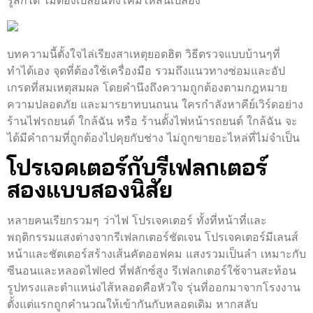
รู้สึกได้ ไม่ต้องเปลี่ยนทั้งโคมให้สิ้นเปลือง
บทความนี้ตั้งใจไล่เรียงสาเหตุยอดฮิต วิธีตรวจแบบบ้านๆที่
ทำได้เอง จุดที่ต้องใช้เครื่องมือ รวมถึงแนวทางซ่อมและอัป
เกรดที่สมเหตุสมผล โดยคำนึงถึงความถูกต้องตามกฎหมาย
ความปลอดภัย และมารยาทบนถนน ใครกำลังหาคีย์เวิร์ดอย่าง
ร้านไฟรถยนต์ ใกล้ฉัน หรือ ร้านตั้งไฟหน้ารถยนต์ ใกล้ฉัน จะ
ได้มีคำถามที่ถูกต้องไปคุยกับช่าง ไม่ถูกขายอะไหล่ที่ไม่จำเป็น
โปรเจคเตอร์กับรีเฟลกเตอร์
สองแบบสองนิสัย
หลายคนเรียกรวมๆ ว่าไฟ โปรเจคเตอร์ ทั้งที่หน้าที่และ
พฤติกรรมแสงต่างจากรีเฟลกเตอร์ชัดเจน โปรเจคเตอร์มีเลนส์
หน้าและชัตเตอร์สร้างเส้นคัตออฟคม แสงรวมเป็นลำ เหมาะกับ
ซีนอนและหลอดไฟled ที่ฟลักซ์สูง รีเฟลกเตอร์ใช้จานสะท้อน
รูปทรงและตำแหน่งไส้หลอดคือหัวใจ รุ่นที่ออกมาจากโรงงาน
ตั้งแต่แรกถูกคำนวณให้เข้ากันกับหลอดเดิม หากสลับ