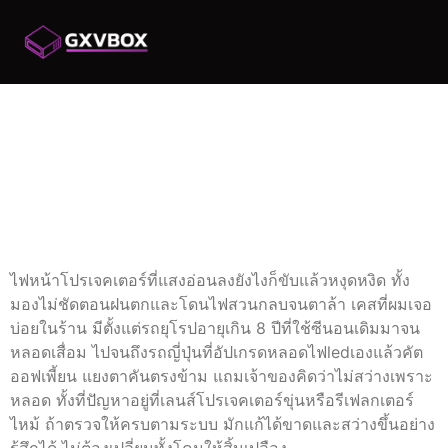
รวมปัญหายอดฮิต ไฟ
หน้าโปรเจคเตอร์ไม่
สว่าง แก้อย่างไรให้
หายขาด
ไฟหน้าโปรเจคเตอร์ที่แสงอ่อนลงยังไงก็ขับแล้วหงุดหงิด ทั้ง
มองไม่ชัดตอนฝนตกและโดนไฟสวนกลบจนตาล้า เคสที่ผมเจอ
บ่อยในร้าน มีตั้งแต่รถยุโรปอายุเกิน 8 ปีที่ใช้ซีนอนเดิมมาจน
หลอดเสื่อม ไปจนถึงรถญี่ปุ่นที่อัปเกรดหลอดไฟledเองแล้วคัต
ออฟเพี้ยน แยงตาคันตรงข้าม แถมเจ้าของคิดว่าไม่สว่างเพราะ
หลอด ทั้งที่ปัญหาอยู่ที่เลนส์โปรเจคเตอร์ขุ่นหรือรีเฟลกเตอร์
ไหม้ ถ้าตรวจให้ครบตามระบบ มักแก้ได้ขาดและสว่างขึ้นอย่าง