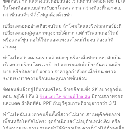
ชัตเตอร์มาดี แสงนิ่งและตอบสนองไว แต่ถ้านำหลอด led ไปใส่
ในโคมที่ออกแบบสำหรับฮาโลเจน ความสว่างที่ลงพื้นอาจแย่
กว่าซีนอนดีๆ ที่ตั้งไฟถูกต้องด้วยซ้ำ
เปลี่ยนหลอดอย่างเดียวจบไหม ถ้าโคมใสและรีเฟลกเตอร์ยังดี
เปลี่ยนหลอดคู่คุณภาพสูงช่วยได้มาก แต่ถ้ารีเฟลกเตอร์ไหม้
หรือเลนส์ขุ่น ต่อให้ใช้หลอดแพงแค่ไหนก็ไม่จบ ต้องแก้ที่
สาเหตุ
ทำไมไฟสว่างตอนแรก แล้วค่อยๆ หรี่ลงเมื่อขับนานๆ มักเป็น
เรื่องความร้อน ไดรเวอร์ led ลดกระแสเพื่อป้องกันความเสีย
หาย หรือบัลลาสต์ xenon ราคาถูกกำลังตกเมื่อร้อน ตรวจ
ระบบระบายความร้อนและคุณภาพชิ้นส่วน
ขัดเลนส์แล้วอยู่ได้นานแค่ไหน ถ้าเคลือบแข็ง 2K อย่างถูกขั้น
ตอน อยู่ได้ 1 ถึง 3
ปีตามสภาพจอด
ร้าน แต่ง ไฟ รถยนต์ ใกล้ ฉัน
และแดด ถ้าติดฟิล์ม PPF กันยูวีคุณภาพดีอายุยาวกว่า 3 ปี
ทำไมไฟฉันแยงตาคนอื่นทั้งที่สว่างไม่มาก สาเหตุคือคัตออฟ
เพี้ยนหรือโฟกัสไม่ตรง จุดกำเนิดแสงไม่อยู่ตำแหน่งเดิม หรือ
โค้งถนนและการบรรทุกทำให้หัวรถเชิด ควรตั้งไฟให้ต่ำลงเล็ก