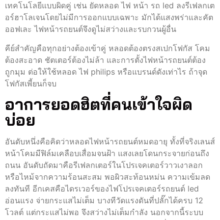
เทคโนโลยีแบบผิดคู่ เช่น ยัดหลอด ไฟ หน้า รถ led ลงรีเฟลกเต
อร์ฮาโลเจนโดยไม่มีการออกแบบเฉพาะ มักได้แสงพร่าและคัต
ออฟเละ ไฟหน้ารถยนต์จึงดูไม่สว่างและรบกวนผู้อื่น
คีย์สำคัญคือทุกอย่างต้องเข้าคู่ หลอดต้องตรงสเปกโฟกัส โคม
ต้องสะอาด ชัตเตอร์ต้องไม่ล้า และการตั้งไฟหน้ารถยนต์ต้อง
ถูกมุม ต่อให้ใช้หลอด ไฟ philips หรือแบรนด์ดังเท่าไร ถ้าจุด
โฟกัสเพี้ยนก็จบ
อาการยอดฮิตที่คนเข้าใจผิด
บ่อย
อันดับหนึ่งคือคิดว่าหลอดไฟหน้ารถยนต์หมดอายุ ทั้งที่จริงเลนส์
หน้าโคมมีฟิล์มเคลือบเสื่อมจนฝ้า แสงเลยโดนกระจายก่อนถึง
ถนน อันดับถัดมาคือรีเฟลกเตอร์ในโปรเจคเตอร์วาวเงาลอก
หรือไหม้จากความร้อนสะสม พอผิวสะท้อนหม่น ความเข้มลด
ลงทันที อีกเคสคือไดรเวอร์ของไฟโปรเจคเตอร์รถยนต์ led
อ่อนแรง จ่ายกระแสไม่เต็ม บางทีวัดแรงดันที่ปลั๊กได้ครบ 12
โวลต์ แต่กระแสไม่พอ จึงสว่างไม่เต็มกำลัง นอกจากนี้ระบบ