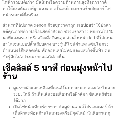
ไฟฟ้ารถยนต์เก่าๆ มีสนิมหรือความต้านทานสูงที่จุดกราวด์
ทำให้แรงดันตกที่ฐานหลอด ครั้นเหยียบเบรกหรือเปิดแอร์ ไฟ
หน้ารถยนต์ยิ่งหรี่ลง
ส่วนรถที่อัปเกรด xenon ด้วยชุดราคาถูก เจอบ่อยว่าใช้บัลลา
สต์คุณภาพต่ำ พอร้อนจัดกำลังตก ช่วงแรกสว่าง พอผ่านไป 10
นาทีแสงดรอป หรือสวิงเมื่อติดหลุม ส่วนไฟหน้า led ที่ใส่แทน
ฮาโลเจนแบบปลั๊กเสียบตรง บางรุ่นดีไซน์ตำแหน่งชิปไม่ตรง
ตำแหน่งไส้หลอดเดิม คัตออฟเลยไม่คมและแสงวิ่งขึ้นฟ้า คน
ขับรู้สึกไม่สว่างเพราะแสงไม่ลงพื้น
เช็คลิสต์ 5 นาที ก่อนมุ่งหน้าไป
ร้าน
ดูคราบฝ้าและเหลืองที่เลนส์โคมภายนอก ลองส่องไฟฉาย
ระยะใกล้ ถ้าเห็นเส้นรอยเสื่อมหรือผิวส้มๆ ขัดเลนส์ช่วย
ได้มาก
เปิดไฟหน้าเทียบซ้ายขวา ก้มดูผ่านเลนส์โปรเจคเตอร์ ถ้า
เห็นผิวสะท้อนด้านในหมองหรือมีจุดไหม้ นั่นคือสาเหตุ