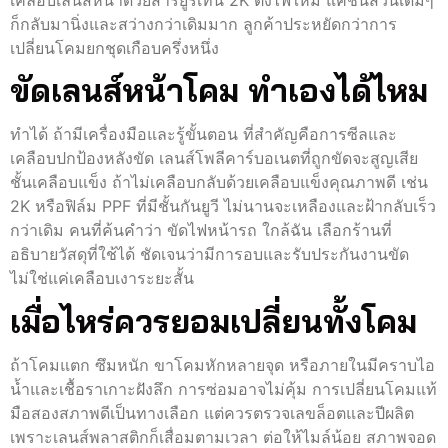
เคลือบเลนส์หน้าด้วยสารยูรีเทน 2K ตั้งไฟใหม่ แค่ชิ้นส่วนเดิมๆ
ก็กลับมานิ่งและสว่างกว่าเดิมมาก ลูกค้าประหยัดกว่าการ
เปลี่ยนโคมยกชุดเกือบครึ่งหนึ่ง
ขัดเลนส์หน้าโคม ทำเองได้ไหม
ทำได้ ถ้ามีเครื่องมือและรู้ขั้นตอน ที่สำคัญคือการซีลและ
เคลือบปกป้องหลังขัด เลนส์โพลีคาร์บอเนตที่ถูกขัดจะสูญเสีย
ชั้นเคลือบแข็ง ถ้าไม่เคลือบกลับด้วยเคลือบแข็งคุณภาพดี เช่น
2K หรือฟิล์ม PPF ที่มีชั้นกันยูวี ไม่นานจะเหลืองและฝ้ากลับเร็ว
กว่าเดิม คนที่ค้นคำว่า ขัดไฟหน้ารถ ใกล้ฉัน เลือกร้านที่
อธิบายวัสดุที่ใช้ได้ ชัดเจนว่ามีการอบและรับประกันงานขัด
ไม่ใช่แค่เคลือบเงาระยะสั้น
เมื่อไหร่ควรยอมเปลี่ยนทั้งโคม
ถ้าโคมแตก ซึมหนัก ขาโคมหักหลายจุด หรือภายในมีคราบไอ
น้ำและเชื้อราเกาะฝังลึก การซ่อมอาจไม่คุ้ม การเปลี่ยนโคมแท้
มือสองสภาพดีเป็นทางเลือก แต่ควรตรวจเลขล็อตและปีผลิต
เพราะเลนส์พลาสติกก็เสื่อมตามเวลา ต่อให้ไมล์น้อย สภาพจอด