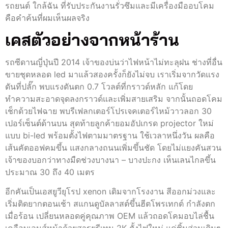
รถยนต์ ใกล้ฉัน ที่รับประกันงานรั่วซึมและมีเครื่องมืออบโคม
คือคำค้นที่ผมเห็นผลจริง
เคสตัวอย่างจากหน้าร้าน
รถซีดานญี่ปุ่นปี 2014 เจ้าของบ่นว่าไฟหน้าไม่ทะลุฝน ช่างที่อื่น
ขายชุดหลอด led มาแล้วสองครั้งก็ยังไม่จบ เราเริ่มจากวัดแรง
ดันที่ปลั๊ก พบแรงดันตก 0.7 โวลต์ที่กราวด์หลัก แก้โดย
ทำความสะอาดจุดลงกราวด์และเพิ่มสายเสริม จากนั้นถอดโคม
เช็กด้วยไฟฉาย พบรีเฟลกเตอร์โปรเจคเตอร์ไหม้วาวลอก 30
เปอร์เซ็นต์ด้านบน สุดท้ายลูกค้ายอมอัปเกรด projector ใหม่
แบบ bi-led พร้อมตั้งไฟตามมาตรฐาน ใช้เวลาหนึ่งวัน ผลคือ
เส้นคัตออฟคมขึ้น แสงกลางถนนเพิ่มขึ้นชัด โดยไม่แยงคันสวน
เจ้าของบอกว่าทางมืดช่วงบางนา – บางปะกง เห็นเลนไกลขึ้น
ประมาณ 30 ถึง 40 เมตร
อีกคันเป็นเอสยูวียุโรป xenon เดิมจากโรงงาน สีออกม่วงและ
เริ่มติดยากตอนเช้า สแกนดูบัลลาสต์ขึ้นฮีตโพรเทกต์ กำลังตก
เมื่อร้อน เปลี่ยนหลอดคู่คุณภาพ OEM แล้วถอดโคมอบไล่ชื้น