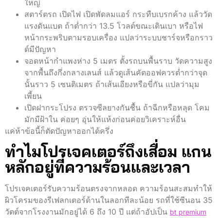
ใหญ่
สตาร์ตรถ เปิดไฟ เปิดพัดลมแอร์ กระทืบเบรกค้าง แล้ววัด
แรงดันแบต ถ้าต่ำกว่า 13.5 โวลต์ขณะเดินเบา หรือไฟ
หน้ากระพริบตามรอบเครื่อง แปลว่าระบบชาร์จหรือกราว
ด์มีปัญหา
จอดหน้ากำแพงห่าง 5 เมตร ตั้งรถบนพื้นราบ วัดความสูง
จากพื้นถึงกึ่งกลางเลนส์ แล้วดูเส้นคัตออฟควรต่ำกว่าจุด
นั้นราว 5 เซนติเมตร ถ้าเส้นเอียงหรือขี่กัน แปลว่ามุม
เพี้ยน
เปิดฝากระโปรง ตรวจซีลยางกันชื้น ถ้าฉีกหรือหลุด โคม
มักมีฝ้าใน ค่อยๆ อุ่นให้แห้งก่อนค่อยวิเคราะห์อื่น
แค่ห้าข้อนี้ก็ตัดปัญหาออกได้ครึ่ง
ทำไมโปรเจคเตอร์ถึงเสื่อม แกน
หลักอยู่ที่ความร้อนและเวลา
โปรเจคเตอร์รับความร้อนตรงจากหลอด ความร้อนสะสมทำให้
ผิวโครมของรีเฟลกเตอร์ด้านในลอกทีละน้อย รถที่ใช้ซีนอน 35
วัตต์จากโรงงานมักอยู่ได้ 6 ถึง 10 ปี แต่ถ้าอัปเป็น
bt premium