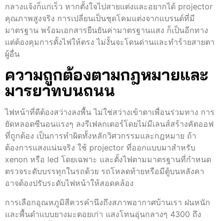
กลางแจ้งก็แก่เร็ว หากตั้งใจไปสายแต่งและอยากได้ projector
คุณภาพสูงจริง การเปลี่ยนเป็นชุดโคมแต่งจากแบรนด์ที่มี
มาตรฐาน พร้อมเอกสารยืนยันค่ามาตรฐานแสง ก็เป็นอีกทาง
แต่ต้องคุมการตั้งไฟให้ตรง ไม่งั้นจะโดนด่านและทำร้ายสายตา
ผู้อื่น
ความถูกต้องตามกฎหมายและ
มารยาทบนถนน
ไฟหน้าที่ดีต้องสว่างลงพื้น ไม่ใช่สว่างเข้าตาเพื่อนร่วมทาง การ
ยัดหลอดซีนอนแรงๆ ลงรีเฟลกเตอร์โดยไม่มีเลนส์สร้างคัตออฟ
ที่ถูกต้อง เป็นการทำผิดทั้งหลักวิศวกรรมและกฎหมาย ถ้า
ต้องการแสงแน่นจริง ใช้ projector ที่ออกแบบมาสำหรับ
xenon หรือ led โดยเฉพาะ และตั้งไฟตามมาตรฐานที่กำหนด
ตรวจระดับบรรทุกในรถด้วย รถโหลดท้ายหรือมีตู้บนหลังคา
อาจต้องปรับระดับไฟหน้าให้สอดคล้อง
การเลือกอุณหภูมิสีควรคำนึงถึงสภาพอากาศบ้านเรา ฝนหนัก
และพื้นดำแบบยางมะตอยเก่า แสงโทนอุ่นกลางๆ 4300 ถึง