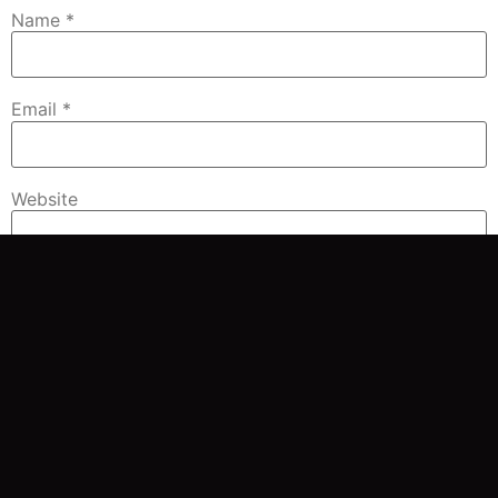
Name
*
Email
*
Website
Save my name, email, and website in this browser for
the next time I comment.