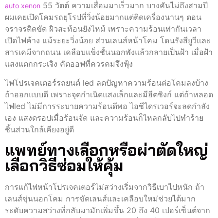
55 วัตต์ ความเสื่อมมาเร็วมาก บางคันไม่ถึงสามปี
auto xenon
ผมเคยเปิดโคมรถยุโรปที่วิ่งน้อยมากแต่ติดเครื่องนานๆ ตอน
จราจรติดขัด ผิวสะท้อนยังไหม้ เพราะความร้อนเท่ากันเวลา
เปิดไฟค้าง แม้ระยะวิ่งน้อย ส่วนเลนส์หน้าโคม โดนรังสียูวีและ
สารเคมีจากถนน เคลือบแข็งชั้นนอกพังแล้วกลายเป็นฝ้า เมื่อฝ้า
แสงแตกกระเจิง คัตออฟที่ควรคมจึงฟุ้ง
ไฟโปรเจคเตอร์รถยนต์ led ลดปัญหาความร้อนต่อโคมลงบ้าง
ถ้าออกแบบดี เพราะจุดกำเนิดแสงเล็กและมีฮีตซิงก์ แต่ถ้าหลอด
ไฟled ไม่มีการระบายความร้อนดีพอ ไอซีไดรเวอร์จะลดกำลัง
เอง แสงดรอปเมื่อร้อนจัด และความร้อนก็ไหลกลับไปทำร้าย
ชิ้นส่วนใกล้เคียงอยู่ดี
แพทย์ทางเลือกหรือผ่าตัดใหญ่
เลือกวิธีซ่อมให้คุ้ม
การแก้ไฟหน้าโปรเจคเตอร์ไม่สว่างเริ่มจากวิธีเบาไปหนัก ถ้า
เลนส์ขุ่นนอกโคม การขัดเลนส์และเคลือบใหม่ช่วยได้มาก
ระดับความสว่างที่กลับมามักเพิ่มขึ้น 20 ถึง 40 เปอร์เซ็นต์จาก