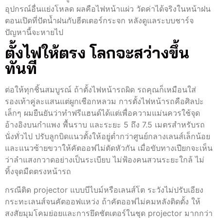
อุปกรณ์อื่นแย่งโหลด ผลคือไฟหน้าแผ่ว วัดค่าได้จริงในหน้าฝน
ตอนเปิดที่ปัดน้ำฝนกับฮีตเตอร์กระจก หลังดูแลระบบชาร์จ
ปัญหานี้จะหายไป
ตั้งไฟให้ตรง โลกจะสว่างขึ้น
ทันที
ต่อให้ทุกชิ้นสมบูรณ์ ถ้าตั้งไฟหน้ารถผิด รถคุณก็เหมือนใส่
รองเท้าคู่ละแสนแต่ผูกเชือกหลวม การตั้งไฟหน้ารถคือศิลปะ
เล็กๆ ผมยืนยันว่าทำฟรีแฮนด์ได้แต่เพื่อความแม่นควรใช้จุด
อ้างอิงบนกำแพง พื้นราบ และระยะ 5 ถึง 7.5 เมตรสำหรับรถ
นั่งทั่วไป ปรับลูกบิดแนวตั้งให้อยู่ต่ำกว่าศูนย์กลางเลนส์เล็กน้อย
และแนวซ้ายขวาให้คัตออฟไม่ตัดหัวกัน เมื่อขับทางเปียกจะเห็น
ว่าลำแสงกวาดอย่างเป็นระเบียบ ไม่ฟ้องคนสวนระยะใกล้ ไม่
ทิ้งจุดมืดตรงหน้ารถ
กรณีติด projector แบบบีไบม์หรือเลนส์โต ระวังไม่ปรับเอียง
กระทะเลนส์จนคัตออฟแหว่ง ถ้าคัตออฟไม่คมหลังติดตั้ง ให้
สงสัยมุมโคมย่อยและการยึดชัตเตอร์ในชุด projector มากกว่า