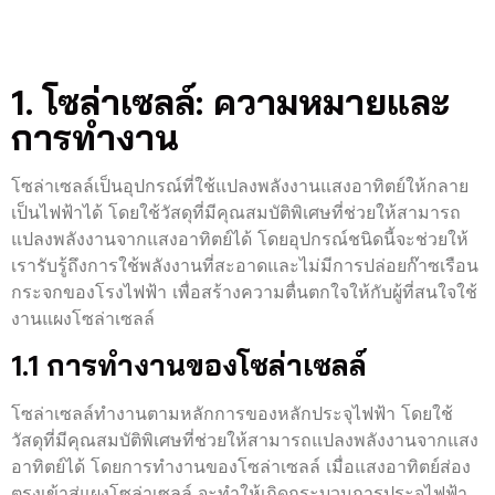
ล่าเซลล์ในราคาที่เหมาะ
สม
1. โซล่าเซลล์: ความหมายและ
การทำงาน
โซล่าเซลล์เป็นอุปกรณ์ที่ใช้แปลงพลังงานแสงอาทิตย์ให้กลาย
เป็นไฟฟ้าได้ โดยใช้วัสดุที่มีคุณสมบัติพิเศษที่ช่วยให้สามารถ
แปลงพลังงานจากแสงอาทิตย์ได้ โดยอุปกรณ์ชนิดนี้จะช่วยให้
เรารับรู้ถึงการใช้พลังงานที่สะอาดและไม่มีการปล่อยก๊าซเรือน
กระจกของโรงไฟฟ้า เพื่อสร้างความตื่นตกใจให้กับผู้ที่สนใจใช้
งานแผงโซล่าเซลล์
1.1 การทำงานของโซล่าเซลล์
โซล่าเซลล์ทำงานตามหลักการของหลักประจุไฟฟ้า โดยใช้
วัสดุที่มีคุณสมบัติพิเศษที่ช่วยให้สามารถแปลงพลังงานจากแสง
อาทิตย์ได้ โดยการทำงานของโซล่าเซลล์ เมื่อแสงอาทิตย์ส่อง
ตรงเข้าสู่แผงโซล่าเซลล์ จะทำให้เกิดกระบวนการประจุไฟฟ้า