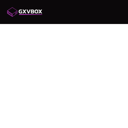
ราคาแผงโซล่าเซลล์
สำหรับบ้าน สำหรับคนที่
ต้องการคุณภาพแผงโซ
ล่าเซลล์ในราคาที่เหมาะ
สม
ราคาแผงโซล่าเซลล์
สำหรับบ้าน: สำหรับคนที่
ต้องการคุณภาพแผงโซ