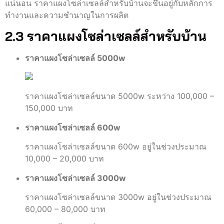
แน่นอน ราคาแผงโซล่าเซลล์สำหรับบ้านจะขึ้นอยู่กับหลักการ
ทำงานและความชำนาญในการผลิต
2.3 ราคาแผงโซล่าเซลล์สำหรับบ้าน
ราคาแผงโซล่าเซลล์ 5000w
ราคาแผงโซล่าเซลล์ขนาด 5000w ระหว่าง 100,000 –
150,000 บาท
ราคาแผงโซล่าเซลล์ 600w
ราคาแผงโซล่าเซลล์ขนาด 600w อยู่ในช่วงประมาณ
10,000 – 20,000 บาท
ราคาแผงโซล่าเซลล์ 3000w
ราคาแผงโซล่าเซลล์ขนาด 3000w อยู่ในช่วงประมาณ
60,000 – 80,000 บาท