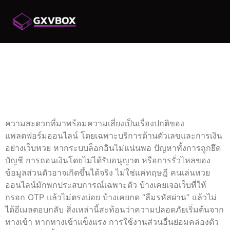
ล็อกอิน LOTTO432OK
ปลอดภัยด้วยระบบเข้า
รหัสระดับสูง
ความสะดวกที่มาพร้อมความเสี่ยงเป็นเรื่องปกติของ
แพลตฟอร์มออนไลน์ โดยเฉพาะบริการด้านตัวเลขและการเงิน
อย่างเว็บหวย หากระบบล็อกอินไม่แน่นพอ ปัญหาทั้งการถูกยึด
บัญชี การถอนเงินโดยไม่ได้รับอนุญาต หรือการรั่วไหลของ
ข้อมูลส่วนตัวอาจเกิดขึ้นได้จริง ไม่ใช่แค่ทฤษฎี คนเล่นหวย
ออนไลน์มักพกประสบการณ์เฉพาะตัว บ้างเคยเจอเว็บที่ให้
กรอก OTP แล้วไม่ตรงบ่อย บ้างเคยกด “ลืมรหัสผ่าน” แล้วไม่
ได้อีเมลตอบกลับ สิ่งเหล่านี้สะท้อนว่าความปลอดภัยเริ่มต้นจาก
ทางเข้า หากทางเข้าแข็งแรง การใช้งานส่วนอื่นย่อมคล่องตัว