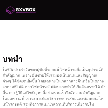
วิธีแก้ไขปัญหาเมื่อไฟ
หน้ารถไม่ติดอย่าง
รวดเร็ว
บทนำ
ในชีวิตประจำวันของผู้ขับขี่รถยนต์ ไฟหน้ารถถือเป็นอุปกรณ์ที่
สำคัญมาก เพราะมันช่วยให้เรามองเห็นถนนและสัญญาณ
ต่างๆ ได้ชัดเจนยิ่งขึ้น โดยเฉพาะในเวลากลางคืนหรือในสภาพ
อากาศที่ไม่ดี หากไฟหน้ารถไม่ติด อาจทำให้เกิดอันตรายได้ ดัง
นั้น การรู้วิธีแก้ไขปัญหานี้อย่างรวดเร็วจึงมีความสำคัญมาก
ในบทความนี้ เราจะมาเสนอวิธีการตรวจสอบและซ่อมแซมไฟ
หน้ารถยนต์ รวมถึงการแนะนำสถานที่บริการเกี่ยวกับไฟ