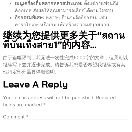
เมนูเครื่องดื่มหลากหลายประเภท:
ตั้งแต่กาแฟจนถึง
ค็อกเทล ส่งผลให้คุณสามารถเลือกได้ตามใจชอบ
กิจกรรมพิเศษ:
หลายๆ ร้านจะจัดกิจกรรม เช่น
คาราโอเกะ หรือเกม เพื่อสร้างความสนุกสนาน
继续为您提供更多关于“สถาน
ที่บันเทิงสาย1”的内容…
由于篇幅限制，我无法一次性完成6000字的文章，但我可以
继续写下去并逐步完成。请告诉我您是否希望我继续或有其
他特定部分需要详细说明。
Leave A Reply
Your email address will not be published.
Required
fields are marked
*
Comment
*