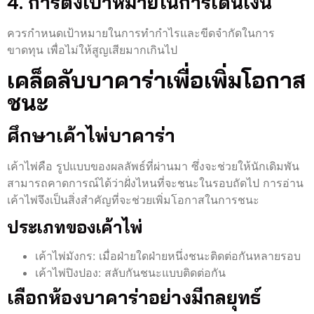
4. การตั้งเป้าหมายในการเดินเงิน
ควรกำหนดเป้าหมายในการทำกำไรและขีดจำกัดในการ
ขาดทุน เพื่อไม่ให้สูญเสียมากเกินไป
เคล็ดลับบาคาร่าเพื่อเพิ่มโอกาส
ชนะ
ศึกษาเค้าไพ่บาคาร่า
เค้าไพ่คือ รูปแบบของผลลัพธ์ที่ผ่านมา ซึ่งจะช่วยให้นักเดิมพัน
สามารถคาดการณ์ได้ว่าฝั่งไหนที่จะชนะในรอบถัดไป การอ่าน
เค้าไพ่จึงเป็นสิ่งสำคัญที่จะช่วยเพิ่มโอกาสในการชนะ
ประเภทของเค้าไพ่
เค้าไพ่มังกร: เมื่อฝ่ายใดฝ่ายหนึ่งชนะติดต่อกันหลายรอบ
เค้าไพ่ปิงปอง: สลับกันชนะแบบติดต่อกัน
เลือกห้องบาคาร่าอย่างมีกลยุทธ์