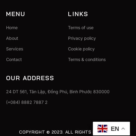
MENU
LINKS
Home
Terms of use
About
Privacy policy
Services
Cookie policy
Contact
Terms & conditions
OUR ADDRESS
24 DT 561, Tân Lập, Đồng Phú, Bình Phước 830000
(+084) 8882 7887 2
EN
COPYRIGHT © 2023. ALL RIGHTS RESERVED.