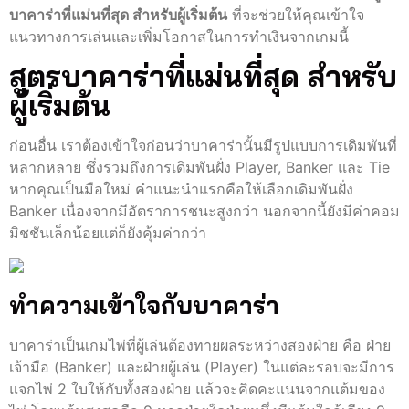
บาคาร่าที่แม่นที่สุด สำหรับผู้เริ่มต้น
ที่จะช่วยให้คุณเข้าใจ
แนวทางการเล่นและเพิ่มโอกาสในการทำเงินจากเกมนี้
สูตรบาคาร่าที่แม่นที่สุด สำหรับ
ผู้เริ่มต้น
ก่อนอื่น เราต้องเข้าใจก่อนว่าบาคาร่านั้นมีรูปแบบการเดิมพันที่
หลากหลาย ซึ่งรวมถึงการเดิมพันฝั่ง Player, Banker และ Tie
หากคุณเป็นมือใหม่ คำแนะนำแรกคือให้เลือกเดิมพันฝั่ง
Banker เนื่องจากมีอัตราการชนะสูงกว่า นอกจากนี้ยังมีค่าคอม
มิชชันเล็กน้อยแต่ก็ยังคุ้มค่ากว่า
ทำความเข้าใจกับบาคาร่า
บาคาร่าเป็นเกมไพ่ที่ผู้เล่นต้องทายผลระหว่างสองฝ่าย คือ ฝ่าย
เจ้ามือ (Banker) และฝ่ายผู้เล่น (Player) ในแต่ละรอบจะมีการ
แจกไพ่ 2 ใบให้กับทั้งสองฝ่าย แล้วจะคิดคะแนนจากแต้มของ