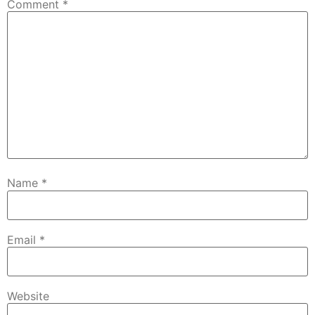
Comment
*
Name
*
Email
*
Website