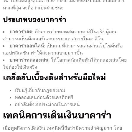
ไพ่ โดยแต้มสูงสุดคือ 9 หากฝ่ายใดฝ่ายหนึ่งมีแต้มใกล้เคียง 9
มากที่สุด จะถือว่าเป็นฝ่ายชนะ
ประเภทของบาคาร่า
บาคาร่าสด
: เป็นการถ่ายทอดสดจากคาสิโนจริง ผู้เล่น
สามารถเห็นดีลเลอร์และบรรยากาศภายในคาสิโน
บาคาร่าออนไลน์
: เป็นเกมที่สามารถเล่นผ่านเว็บไซต์หรือ
แอปพลิเคชัน ทำให้สะดวกสบายมากขึ้น
บาคาร่าทดลองเล่น
: ให้โอกาสนักเดิมพันได้ทดลองเล่นโดย
ไม่ต้องใช้เงินจริง
เคล็ดลับเบื้องต้นสำหรับมือใหม่
เรียนรู้เกี่ยวกับกฎของเกม
ทดลองเล่นก่อนด้วยเครดิตฟรี
อย่าลืมตั้งงบประมาณในการเล่น
เทคนิคการเดินเงินบาคาร่า
เมื่อพูดถึงการเดินเงิน เทคนิคนี้ถือว่ามีความสำคัญมาก โดย