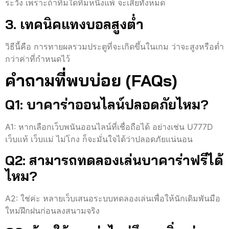
ระวัง เพราะถ้าทีมใดทีมหนึ่งแพ้ จะเสียทั้งหมด
3. เทคนิคแทงบอลสูงต่ำ
วิธีนี้คือ การทายผลรวมประตูที่จะเกิดขึ้นในเกม ว่าจะสูงหรือต่ำ
กว่าค่าที่กำหนดไว้
คำถามที่พบบ่อย (FAQs)
Q1: บาคาร่าออนไลน์ปลอดภัยไหม?
A1: หากเลือกเว็บพนันออนไลน์ที่เชื่อถือได้ อย่างเช่น U777D
เว็บแท้ เว็บแม่ ไม่โกง ก็จะมั่นใจได้ว่าปลอดภัยแน่นอน
Q2: สามารถทดลองเล่นบาคาร่าฟรีได้
ไหม?
A2: ใช่ค่ะ หลายเว็บเสนอระบบทดลองเล่นเพื่อให้นักเดิมพันมือ
ใหม่ฝึกฝนก่อนลงสนามจริง