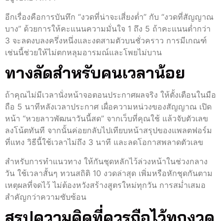
อีกเรื่องคือการบันทึก “งวดที่น่าจะเสี่ยงต่ำ” กับ “งวดที่สัญญาณ
บาง” ด้วยการให้คะแนนความมั่นใจ 1 ถึง 5 ถ้าคะแนนต่ำกว่า
3 จะลดงบลงครึ่งหนึ่งและงดสามตัวบนชั่วคราว การมีเกณฑ์
เช่นนี้ช่วยให้ไม่ตกหลุมอารมณ์และโพยไม่บาน
ทางลัดสำหรับคนเวลาน้อย
ถ้าคุณไม่มีเวลานั่งหน้าจอตอนประกาศผลจริง ให้ตั้งเตือนในมือ
ถือ 5 นาทีหลังเวลาประกาศ เผื่อความหน่วงของสัญญาณ เปิด
หน้า “หวยลาวพัฒนาวันนี้สด” จากเว็บที่คุณใช้ แล้วจับตัวเลข
ลงโน้ตทันที จากนั้นค่อยกลับไปเทียบหน้าสรุปของแพลตฟอร์ม
ที่แทง วิธีนี้ใช้เวลาไม่ถึง 3 นาที และลดโอกาสพลาดตัวเลข
สำหรับการทำแนวทาง ให้กันชุดหลักไว้ล่วงหน้าในช่วงกลาง
วัน ใช้เวลาสั้นๆ ทวนสถิติ 10 งวดล่าสุด เพิ่มหรือหักชุดกันตาม
เหตุผลที่จดไว้ ไม่ต้องหวังสร้างสูตรใหม่ทุกวัน การสม่ำเสมอ
สำคัญกว่าความซับซ้อน
สรุปความคิดที่ควรถือไว้ทุกงวด