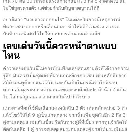
เกิน 70 ต่อ 30 มักจะมีแรงแกว่งกลับใน 3 ถึง 5 งวดถัดไป แม้
ไม่ใช่สูตรตายตัว แต่ช่วยกำกับสัญชาตญาณได้ดี
อย่าลืมว่า “หวยลาวออกอะไร” ในแต่ละวันอาจมีเหตุการณ์
พิเศษ เช่นงดออกหรือเลื่อนเวลา ทำให้สถิติเว้นช่วง ควรจด
บันทึกงวดพิเศษไว้ไม่ให้กวนการคำนวณค่าเฉลี่ย
เลขเด่นวันนี้ควรหน้าตาแบบ
ไหน
คำว่าเลขเด่นวันนี้ไม่ควรเป็นเพียงเลขสองสามตัวที่ได้จากความ
รู้สึก มันควรเป็นชุดเลขที่ผ่านเกณฑ์กรอง เช่น เด่นหลักสิบจาก
สถิติ เด่นคู่คี่จากแนวโน้ม และกันเบิ้ลในกรณีเข้าใกล้รอบ
ความสมดุลระหว่างจำนวนเลขและงบคือศิลปะ ถ้าน้อยตัวเกิน
ไป โอกาสถูกลดลง ถ้ามากเกินไป กำไรบาง
แนวทางที่ผมใช้คือเลือกเด่นหลักสิบ 3 ตัว เด่นหลักหน่วย 3 ตัว
แล้วไขว้ให้ได้ 9 คู่เป็นแกนกลาง จากนั้นเพิ่มชุดกันอีก 2 ถึง 3
คู่ตามเหตุผล เช่นกันเบิ้ลหรือกันทางคู่คี่ที่เบี้ยว หากทุนจำกัดให้
ตัดกันเหลือ 1 คู่ การจดเหตุผลประกบแต่ละคู่ช่วยให้ประเมินผล