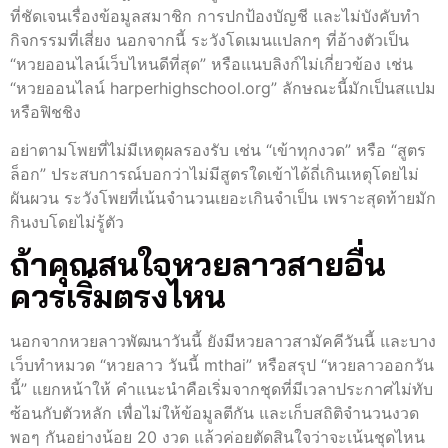
ที่ชัดเจนเรื่องข้อมูลสมาชิก การปกป้องบัญชี และไม่บังคับทำ
กิจกรรมที่เสี่ยง นอกจากนี้ ระวังโดเมนแปลกๆ ที่อ้างตัวเป็น
“หวยออนไลน์เว็บไหนดีที่สุด” หรือแนบลิงก์ไม่เกี่ยวข้อง เช่น
“หวยออนไลน์ harperhighschool.org” ลักษณะนี้มักเป็นสแปม
หรือฟิชชิง
อย่าตามโพยที่ไม่มีเหตุผลรองรับ เช่น “เข้าทุกงวด” หรือ “สูตร
ล็อก” ประสบการณ์บอกว่าไม่มีสูตรใดเข้าได้ถี่เกินเหตุโดยไม่
ผันผวน ระวังโพยที่เน้นจำนวนเยอะเกินจำเป็น เพราะสุดท้ายมัก
กินงบโดยไม่รู้ตัว
ถ้าคุณสนใจหวยลาวสายอื่น
ควรเริ่มตรงไหน
นอกจากหวยลาวพัฒนาวันนี้ ยังมีหวยลาวสามัคคีวันนี้ และบาง
เว็บทำหมวด “หวยลาว วันนี้ mthai” หรือสรุป “หวยลาวออกวัน
นี้” แยกหน้าให้ คำแนะนำคือเริ่มจากชุดที่มีเวลาประกาศไม่ทับ
ซ้อนกับตัวหลัก เพื่อไม่ให้ข้อมูลตีกัน และเก็บสถิติจำนวนงวด
พอๆ กันอย่างน้อย 20 งวด แล้วค่อยตัดสินใจว่าจะเน้นชุดไหน