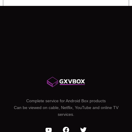
Save my name, email, and website in this browser for
the next time I comment.
Complete service for Android Box products
Can be viewed on cable, Netflix, YouTube and online TV
services.