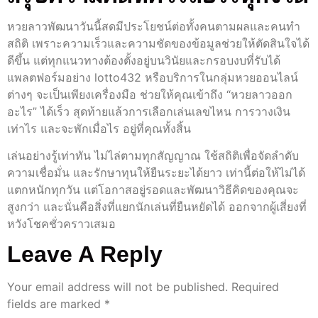
หวยลาวพัฒนาวันนี้สดมีประโยชน์ต่อทั้งคนตามผลและคนทำ
สถิติ เพราะความเร็วและความชัดของข้อมูลช่วยให้ตัดสินใจได้
ดีขึ้น แต่ทุกแนวทางต้องตั้งอยู่บนวินัยและกรอบงบที่รับได้
แพลตฟอร์มอย่าง lotto432 หรือบริการในกลุ่มหวยออนไลน์
ต่างๆ จะเป็นเพียงเครื่องมือ ช่วยให้คุณเข้าถึง “หวยลาวออก
อะไร” ได้เร็ว สุดท้ายแล้วการเลือกเล่นเลขไหน การวางเงิน
เท่าไร และจะพักเมื่อไร อยู่ที่คุณทั้งสิ้น
เล่นอย่างรู้เท่าทัน ไม่ไล่ตามทุกสัญญาณ ใช้สถิติเพื่อจัดลำดับ
ความเชื่อมั่น และรักษาทุนให้ยืนระยะได้ยาว เท่านี้ต่อให้ไม่ได้
แตกหนักทุกวัน แต่โอกาสอยู่รอดและพัฒนาวิธีคิดของคุณจะ
สูงกว่า และนั่นคือสิ่งที่แยกนักเล่นที่ยืนหยัดได้ ออกจากผู้เสี่ยงที่
หวังโชคชั่วคราวเสมอ
Leave A Reply
Your email address will not be published.
Required
fields are marked
*