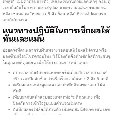
ดีที่สุด” ไม่มีคำตอบตายตัว ให้ลองใช้งานด้วยยอดเล็กๆ ก่อน ดู
เวลายืนยันโพย ความเร็วสรุปผล และความแม่นของผลย้อน
หลัง เช่นหมวด “หวยลาว 6 ตัว ย้อน หลัง” ที่ต้องอัปเดตครบ
และไม่ตกงวด
แนวทางปฏิบัติในการเช็กผลให้
ทันและแม่น
บ่อยครั้งที่คนพลาดรับเงินเพราะรอคอนเฟิร์มผลไม่ครบ หรือ
มองข้ามเงื่อนไขตัดรอบโพย วิธีป้องกันคือทำเช็กลิสต์กระชับๆ
ในทุกงวดที่คุณเล่น เพื่อให้กระบวนการสม่ำเสมอ
ตรวจเวลาปิดรับของแพลตฟอร์มเทียบกับเวลาประกาศ
จริง เวลาปิดมักช้ากว่าหรือเร็วกว่าต้นทาง 2 ถึง 5 นาที
เตรียมสองแหล่งดูผลสด และบันทึกตัวเลขลงแอปโน้ต
ทันที
เทียบผลกับหน้าสรุปของแพลตฟอร์มที่คุณแทง เพื่อ
ป้องกันการเข้าใจรูปแบบคำนวณไม่ตรง
บันทึกผลลงไฟล์สถิติส่วนตัว เพิ่มคอลัมน์สังเกต เช่น เลข