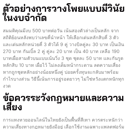
ตัวอย่างการวางโพยแบบมีวินัย
ในงบจำกัด
สมมติคุณมีงบ 500 บาทต่อวัน เน้นสองตัวล่างเป็นหลัก จาก
สถิติย้อนหลังพบว่าเลขคี่นำหน้า ให้เลือกเด่นหลักสิบคี่ 3 ตัว
และเด่นหลักหน่วยคี่ 3 ตัวได้ 9 คู่ วางบิลคู่ละ 30 บาท เป็นเงิน
270 บาท กันเบิ้ล 2 คู่ คู่ละ 20 บาท เป็น 40 บาท เหลือ 190
บาทเผื่อสามตัวบนแบบเน้นวิ่ง 3 ชุด ชุดละ 50 บาท และกันรูด
หลักสิบ 10 บาท เผื่อไว้ ไม่ลงเต็มหน้ากระดาน ลดความเสี่ยง
หากถูกชุดหลักอย่างน้อยหนึ่งคู่ บ่อยครั้งทุนจะกลับมาพร้อม
กำไรบางส่วน วิธีนี้เน้นการอยู่รอดยาวๆ ไม่ใช่หวังแตกหนักทุก
งวด
ข้อควรระวังกฎหมายและความ
เสี่ยง
การแทงหวยออนไลน์ในไทยยังเป็นพื้นที่สีเทา ควรตระหนักว่า
ความเสี่ยงทางกฎหมายยังมีอยู่ เลือกใช้งานเฉพาะแพลตฟอร์ม