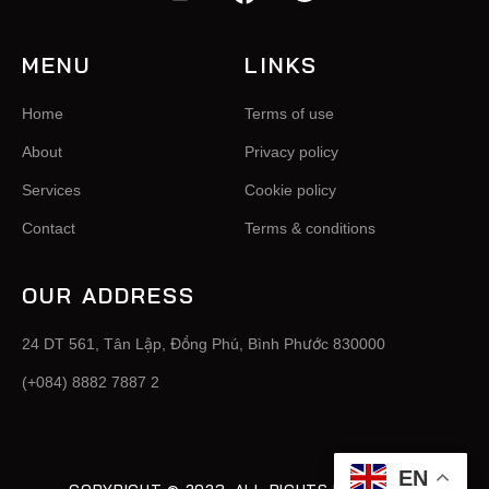
MENU
LINKS
Home
Terms of use
About
Privacy policy
Services
Cookie policy
Contact
Terms & conditions
OUR ADDRESS
24 DT 561, Tân Lập, Đồng Phú, Bình Phước 830000
(+084) 8882 7887 2
EN