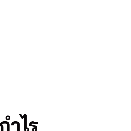
ำกำไร