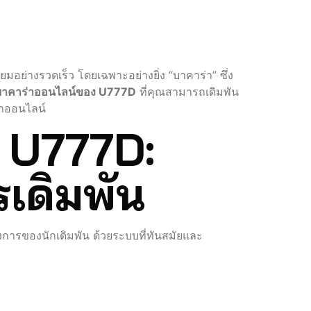
มอย่างรวดเร็ว โดยเฉพาะอย่างยิ่ง “บาคาร่า” ซึ่ง
บาคาร่าออนไลน์ของ U777D
ที่คุณสามารถเดิมพัน
่าออนไลน์
 U777D:
เดิมพัน
งการของนักเดิมพัน ด้วยระบบที่ทันสมัยและ