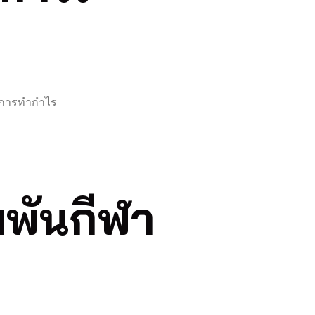
ในการทำกำไร
ิมพันกีฬา