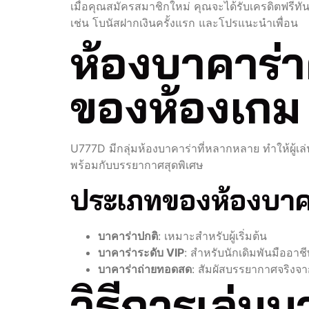
เมื่อคุณสมัครสมาชิกใหม่ คุณจะได้รับเครดิตฟรีทัน
เช่น โบนัสฝากเงินครั้งแรก และโปรแนะนำเพื่อน
ห้องบาคาร่
ของห้องเกม
U777D มีกลุ่มห้องบาคาร่าที่หลากหลาย ทำให้ผู้เ
พร้อมกับบรรยากาศสุดพิเศษ
ประเภทของห้องบาค
บาคาร่าปกติ
: เหมาะสำหรับผู้เริ่มต้น
บาคาร่าระดับ VIP
: สำหรับนักเดิมพันมืออาช
บาคาร่าถ่ายทอดสด
: สัมผัสบรรยากาศจริงจ
วิธีการเล่น