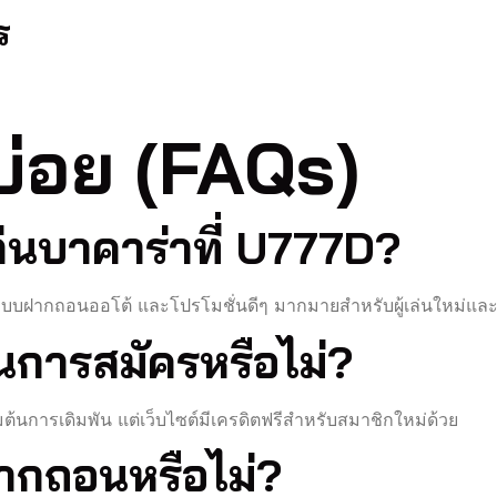
ร
บ่อย (FAQs)
่นบาคาร่าที่ U777D?
มีระบบฝากถอนออโต้ และโปรโมชั่นดีๆ มากมายสำหรับผู้เล่นใหม่และ
ในการสมัครหรือไม่?
ิ่มต้นการเดิมพัน แต่เว็บไซต์มีเครดิตฟรีสำหรับสมาชิกใหม่ด้วย
ฝากถอนหรือไม่?