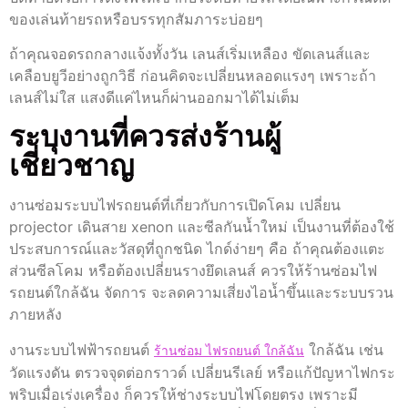
ของเล่นท้ายรถหรือบรรทุกสัมภาระบ่อยๆ
ถ้าคุณจอดรถกลางแจ้งทั้งวัน เลนส์เริ่มเหลือง ขัดเลนส์และ
เคลือบยูวีอย่างถูกวิธี ก่อนคิดจะเปลี่ยนหลอดแรงๆ เพราะถ้า
เลนส์ไม่ใส แสงดีแค่ไหนก็ผ่านออกมาได้ไม่เต็ม
ระบุงานที่ควรส่งร้านผู้
เชี่ยวชาญ
งานซ่อมระบบไฟรถยนต์ที่เกี่ยวกับการเปิดโคม เปลี่ยน
projector เดินสาย xenon และซีลกันน้ำใหม่ เป็นงานที่ต้องใช้
ประสบการณ์และวัสดุที่ถูกชนิด ไกด์ง่ายๆ คือ ถ้าคุณต้องแตะ
ส่วนซีลโคม หรือต้องเปลี่ยนรางยึดเลนส์ ควรให้ร้านซ่อมไฟ
รถยนต์ใกล้ฉัน จัดการ จะลดความเสี่ยงไอน้ำขึ้นและระบบรวน
ภายหลัง
งานระบบไฟฟ้ารถยนต์
ใกล้ฉัน เช่น
ร้านซ่อม ไฟรถยนต์ ใกล้ฉัน
วัดแรงดัน ตรวจจุดต่อกราวด์ เปลี่ยนรีเลย์ หรือแก้ปัญหาไฟกระ
พริบเมื่อเร่งเครื่อง ก็ควรให้ช่างระบบไฟโดยตรง เพราะมี