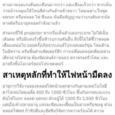
ทางอาจเจอแรงสั่นสะเทือนมากกว่า และเสื่อมเร็วกว่า หากเห็น
ว่าหน้ารถคุณให้โทนสีต่างกันด้านซ้ายขวา โดยเฉพาะในชุด
xenon หรือหลอด ไฟ ซีนอน นั่นคือสัญญาณว่าแรงดันจากบัล
ลาสต์หรืออายุหลอดกำลังมาแล้ว
ส่วนรถที่ใช้ projector หากเริ่มเห็นลำแสงกระจาย ไม่ได้เป็น
เส้นคม หรือมีแสงรั่วขึ้นฟ้ารบกวนคันอื่น สิ่งนี้ไม่ได้ชี้ว่าหลอด
เสื่อมเสมอไป บ่อยครั้งเกิดจากเลนส์โปรเจคเตอร์ขุ่น โคมด้าน
ในมีคราบ หรือชิ้นส่วนชัตเตอร์สึก การเปลี่ยนหลอดเพียงอย่าง
เดียวอาจไม่ช่วย ต้องขัดเลนส์ภายนอก ตรวจรอยรั่วโคม และ
อาจถึงขั้นโอเวอร์ฮอลโปรเจคเตอร์
สาเหตุหลักที่ทำให้ไฟหน้ามืดลง
อายุการใช้งานของหลอดไฟหน้าแตกต่างกันตามเทคโนโลยี
ฮาโลเจนโดยเฉลี่ย 400 ถึง 1,000 ชั่วโมง ขึ้นกับเกรดและแรง
ดันไฟในรถ หลอด xenon มักอยู่ได้ 1,500 ถึง 2,500 ชั่วโมง
แต่เมื่อเข้าปลายอายุ แสงจะซีดและเพี้ยนเป็นม่วงหรือชมพู ส่วน
หลอดไฟled ถ้าชิปดีและฮีตซิงก์จัดการความร้อนได้ ความ