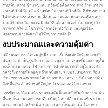
สายเพิ่ม ความชำนาญและเครื่องมือคือความต่าง ร้านแต่งไฟ
รถยนต์ ใกล้ฉัน หรือ ร้านซ่อมไฟรถยนต์ ใกล้ฉัน ที่ชำนาญงาน
ไฟจะตรวจครบทั้งระบบ ตั้งไฟ และทดสอบบนถนนจริง หลาย
ร้านมีรับประกันผลงาน 6 ถึง 12 เดือน ก่อนเข้าไป ลองดูรีวิว
ภาพงานจริง ไม่ใช่ภาพซ้ำจากอินเทอร์เน็ต และคุยเรื่อง
มาตรฐานการตั้งแสงไม่ให้รบกวนรถคันอื่น
งบประมาณและความคุ้มค่า
เปลี่ยนหลอดฮาโลเจนคู่หนึ่ง ราคาเริ่มตั้งแต่หลักร้อยปลายถึง
พันกลาง ถ้าเป็นรุ่นอัปความสว่างสูง ราคาจะสูงขึ้นและอายุสั้น
ลงเล็กน้อย หลอด ไฟ หน้า รถ led ที่คุณภาพดี อยู่ในช่วงพัน
กลางถึงหลายพันต่อคู่ แล้วแต่ชิปและระบบระบายความร้อน
ส่วน xenon คุณภาพพร้อมบัลลาสต์ ราคาจะขยับไปหลายพัน
ถึงหมื่นต้น สำหรับชุดที่จับคู่กับโปรเจคเตอร์โดยเฉพาะ
การขัดเลนส์โคมหน้า ราคาต่อคันตั้งแต่หลักพันถึงสองสามพัน
ขึ้นกับขั้นตอนและการเคลือบกันยูวี ถ้าเปลี่ยนโคมแท้ ราคาต่อ
ข้างอาจขึ้นไปหลักหมื่น รถบางรุ่นหาโคมเทียบได้ในราคา