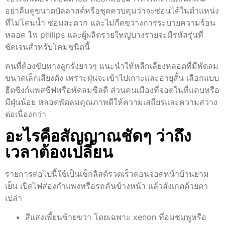
อย่าลืมดูขนาดบัลลาสต์หรือชุดควบคุมว่าจะซ่อนได้ในตำแหน่ง
ที่ไม่โดนน้ำ ซ่อมสะดวก และไม่กีดขวางการระบายความร้อน
หลอด ไฟ philips และผู้ผลิตรายใหญ่บางรายจะมีรหัสรุ่นที่
ชัดเจนสำหรับโคมชนิดนี้
คนที่ต้องขับทางลูกรังยาวๆ แนะนำให้หลีกเลี่ยงหลอดที่มีพัดลม
ขนาดเล็กเสียงดัง เพราะฝุ่นจะเข้าไปเกาะและอายุสั้น เลือกแบบ
ฮีตซิงก์แพสซีฟหรือพัดลมซีลดี ส่วนคนเมืองที่จอดในที่แคบหรือ
มีฝุ่นน้อย หลอดพัดลมคุณภาพดีให้ความเสถียรและความสว่าง
ต่อเนื่องกว่า
อะไรคือสัญญาณชัดๆ ว่าถึง
เวลาต้องเปลี่ยน
รายการต่อไปนี้ใช้เป็นเช็กลิสต์รวดเร็วตอนจอดหน้าบ้านยาม
เย็น เปิดไฟส่องกำแพงหรือรถคันข้างหน้า แล้วสังเกตด้วยตา
เปล่า
สีแสงเพี้ยนซ้ายขวา โดยเฉพาะ xenon ที่อมชมพูหรือ