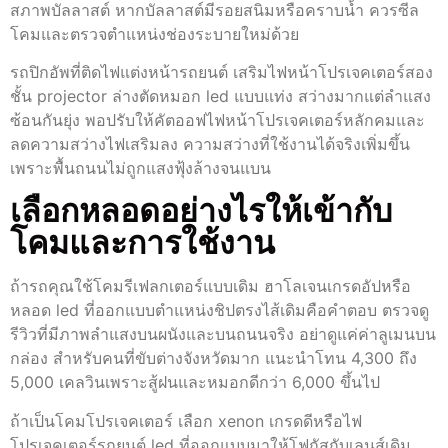
สภาพบัลลาสต์ หากบัลลาสต์มีรอยสนิมหรือคราบน้ำ ควรซีล
โคมและตรวจตำแหน่งช่องระบายใหม่ด้วย
รถปิกอัพที่ติดไฟแต่งหน้ารถยนต์ เสริมไฟหน้าโปรเจคเตอร์สอง
ชั้น projector ล่างตัดหมอก led แบบแท่ง สว่างมากแต่ลำแสง
ซ้อนกันยุ่ง พอปรับให้คัตออฟไฟหน้าโปรเจคเตอร์หลักคมและ
ลดความสว่างไฟเสริมลง ความสว่างที่ใช้งานได้จริงเพิ่มขึ้น
เพราะพื้นถนนไม่ถูกแสงฟุ้งล้างจนแบน
เลือกหลอดอย่างไรให้เข้ากับ
โคมและการใช้งาน
ถ้ารถคุณใช้โคมรีเฟลกเตอร์แบบเดิม ฮาโลเจนเกรดอัปหรือ
หลอด led ที่ออกแบบตำแหน่งชิปตรงไส้เดิมคือคำตอบ ตรวจดู
รีวิวที่มีภาพลำแสงบนผนังและบนถนนจริง อย่าดูแค่ค่าลูเมนบน
กล่อง สำหรับคนที่ขับต่างจังหวัดมาก แนะนำโทน 4,300 ถึง
5,000 เคลวินเพราะสู้ฝนและหมอกดีกว่า 6,000 ขึ้นไป
ถ้าเป็นโคมโปรเจคเตอร์ เลือก xenon เกรดดีหรือไฟ
โปรเจคเตอร์รถยนต์ led ที่ออกแบบมาให้โฟกัสกับเลนส์เดิม