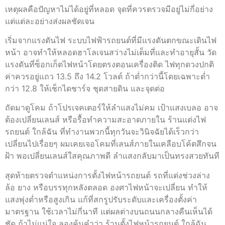
เหตุผลคือปัญหาไม่ได้อยู่ที่หลอด จุดที่ควรตรวจมีอยู่ไม่กี่อย่าง
แต่แต่ละอย่างส่งผลชัดเจน
เริ่มจากแรงดันไฟ ระบบไฟฟ้ารถยนต์ที่มีแรงดันตกขณะเดินไฟ
หน้า อาจทำให้หลอดฮาโลเจนสว่างไม่เต็มที่และทำอายุสั้น วัด
แรงดันที่ซ็อกเก็ตไฟหน้าโดยตรงตอนเครื่องติด ไฟทุกดวงปกติ
ค่าควรอยู่แถว 13.5 ถึง 14.2 โวลต์ ถ้าต่ำกว่านี้โดยเฉพาะต่ำ
กว่า 12.8 ให้เช็กไดชาร์จ ชุดสายดิน และจุดต่อ
ถัดมาดูโคม ถ้าโปรเจคเตอร์ให้ลำแสงไม่คม เป้าแสงเบลอ อาจ
ต้องเปลี่ยนเลนส์ หรือรื้อทำความสะอาดภายใน ร้านแต่งไฟ
รถยนต์ ใกล้ฉัน ที่ทำงานพวกนี้ทุกวันจะวินิจฉัยได้เร็วกว่า
เปลี่ยนไปเรื่อยๆ ผมเคยเจอโคมที่เลนส์ภายในเคลือบโค้ตสึกจน
ฝ้า พอเปลี่ยนเลนส์ใสคุณภาพดี ลำแสงกลับมาเป็นทรงสวยทันที
สุดท้ายตรวจตำแหน่งการตั้งไฟหน้ารถยนต์ รถที่แต่งช่วงล่าง
ล้อ ยาง หรือบรรทุกหลังตลอด องศาไฟหน้าจะเปลี่ยน ทำให้
แสงพุ่งต่ำหรือสูงเกิน แก้ที่สกรูปรับระดับและเครื่องตั้งค่า
มาตรฐาน ใช้เวลาไม่กี่นาที แต่ผลต่างบนถนนกลางคืนเห็นได้
ชัด ถ้าไม่แน่ใจ ลองค้นคำว่า ร้านตั้งไฟหน้ารถยนต์ ใกล้ฉัน