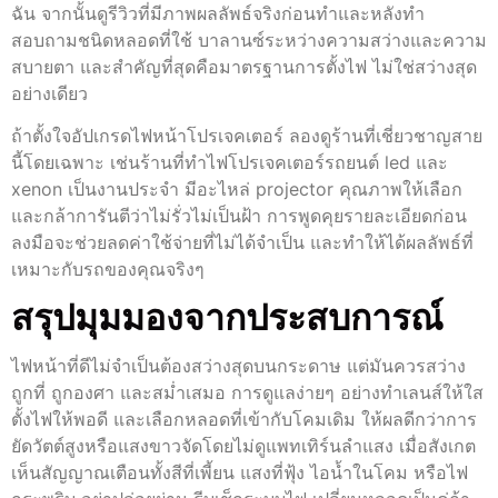
ฉัน จากนั้นดูรีวิวที่มีภาพผลลัพธ์จริงก่อนทำและหลังทำ
สอบถามชนิดหลอดที่ใช้ บาลานซ์ระหว่างความสว่างและความ
สบายตา และสำคัญที่สุดคือมาตรฐานการตั้งไฟ ไม่ใช่สว่างสุด
อย่างเดียว
ถ้าตั้งใจอัปเกรดไฟหน้าโปรเจคเตอร์ ลองดูร้านที่เชี่ยวชาญสาย
นี้โดยเฉพาะ เช่นร้านที่ทำไฟโปรเจคเตอร์รถยนต์ led และ
xenon เป็นงานประจำ มีอะไหล่ projector คุณภาพให้เลือก
และกล้าการันตีว่าไม่รั่วไม่เป็นฝ้า การพูดคุยรายละเอียดก่อน
ลงมือจะช่วยลดค่าใช้จ่ายที่ไม่ได้จำเป็น และทำให้ได้ผลลัพธ์ที่
เหมาะกับรถของคุณจริงๆ
สรุปมุมมองจากประสบการณ์
ไฟหน้าที่ดีไม่จำเป็นต้องสว่างสุดบนกระดาษ แต่มันควรสว่าง
ถูกที่ ถูกองศา และสม่ำเสมอ การดูแลง่ายๆ อย่างทำเลนส์ให้ใส
ตั้งไฟให้พอดี และเลือกหลอดที่เข้ากับโคมเดิม ให้ผลดีกว่าการ
ยัดวัตต์สูงหรือแสงขาวจัดโดยไม่ดูแพทเทิร์นลำแสง เมื่อสังเกต
เห็นสัญญาณเตือนทั้งสีที่เพี้ยน แสงที่ฟุ้ง ไอน้ำในโคม หรือไฟ