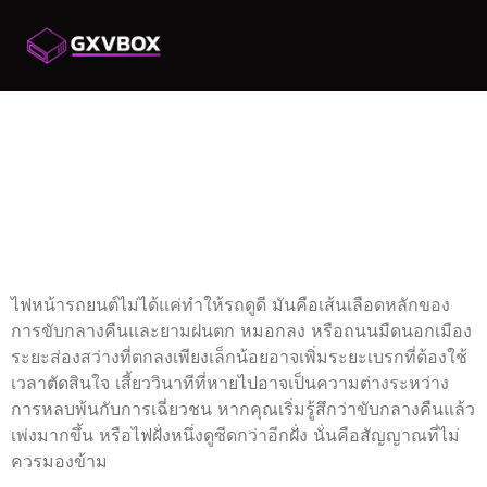
เช็กก่อนเปลี่ยน!
สัญญาณที่บอกว่าไฟ
หน้ารถยนต์ถึงเวลาต้อง
เปลี่ยน
ไฟหน้ารถยนต์ไม่ได้แค่ทำให้รถดูดี มันคือเส้นเลือดหลักของ
การขับกลางคืนและยามฝนตก หมอกลง หรือถนนมืดนอกเมือง
ระยะส่องสว่างที่ตกลงเพียงเล็กน้อยอาจเพิ่มระยะเบรกที่ต้องใช้
เวลาตัดสินใจ เสี้ยววินาทีที่หายไปอาจเป็นความต่างระหว่าง
การหลบพ้นกับการเฉี่ยวชน หากคุณเริ่มรู้สึกว่าขับกลางคืนแล้ว
เพ่งมากขึ้น หรือไฟฝั่งหนึ่งดูซีดกว่าอีกฝั่ง นั่นคือสัญญาณที่ไม่
ควรมองข้าม