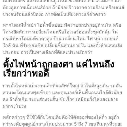
เมอร์เคลียร์ และเคลือบกันยูวีใหม่ ช่วยคืนความใสได้มาก แต่
ต้องดูสภาพเนื้อเลนส์ด้วย ถ้ามีรอยร้าวจากความร้อน หรือเลนส์
บางจนร้อนแล้วบิดงอ การขัดเป็นเพียงทางแก้ชั่วคราว
หากโคมมีน้ำเข้า ไอน้ำขึ้นบ่อย มีคราบสกปรกอยู่ด้านใน หรือ
โครงยึดหัก การเปลี่ยนโคมหรือโอเวอร์ฮอลทั้งชุดมักคุ้ม ใน
กรณีที่หาโคมแท้ราคาสูง ร้าน เปลี่ยน โคม ไฟ หน้า รถยนต์
ใกล้ ฉัน ที่รับซ่อมซีล เปลี่ยนชิ้นส่วนภายใน และตั้งลำแสงหลัง
ประกอบ อาจเป็นทางเลือกที่ดีและประหยัดกว่า
ตั้งไฟหน้าถูกองศา แค่ไหนถึง
เรียกว่าพอดี
การตั้งไฟหน้าเป็นงานเล็กที่ผลลัพธ์ใหญ่ ถ้าไฟตั้งสูงเกิน รถคัน
สวนจะโดนแสงพุ่งเข้าตา และคุณเองก็เห็นพื้นถนนใกล้ตัวน้อย
ลง ถ้าต่ำเกิน ระยะส่องจะสั้น ขับเร็วๆ เหมือนวิ่งไล่แสงปลาย
ฝากระโปรง
หลักคร่าวๆ ที่ใช้ได้กับโคมเดิมคือให้คัตออฟของไฟต่ำ อยู่ต่ำ
กว่าระดับจุดศูนย์กลางโคมประมาณ 5 ถึง 7 เซนติเมตรที่ระยะ