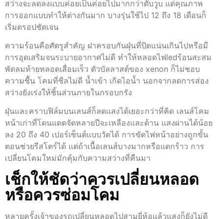
สว่างจะลดลงแบบค่อยเป็นค่อยไปมากกว่าดับวูบ แต่คุณภาพ
การออกแบบทำให้ต่างกันมาก บางรุ่นใช้ไป 12 ถึง 18 เดือนก็
เริ่มดรอปชัดเจน
ความร้อนคือศัตรูสำคัญ ฝาครอบกันฝุ่นที่ปิดแน่นเกินไปหรือมี
การอุดเสริมจนระบายอากาศไม่ดี ทำให้หลอดไฟledร้อนสะสม
พัดลมท้ายหลอดเสื่อมเร็ว ตัวบัลลาสต์ของ xenon ก็ไม่ชอบ
ความชื้น โคมที่ซีลไม่ดี น้ำเข้า เกิดไอน้ำ นอกจากลดการส่อง
สว่างยังเร่งให้ชิ้นส่วนภายในกรอบกรัง
ฝุ่นและคราบฟิล์มบนเลนส์ก็ลดแสงได้เยอะกว่าที่คิด เลนส์โคม
หน้าเก่าที่โดนแดดจัดหลายปีจะเหลืองและด้าน แสงผ่านได้น้อย
ลง 20 ถึง 40 เปอร์เซ็นต์แบบวัดได้ การขัดไฟหน้าอย่างถูกขั้น
ตอนช่วยรีสโตร์ได้ แต่ถ้าเนื้อเลนส์บางมากหรือแตกร้าว การ
เปลี่ยนโคมใหม่มักคุ้มกับความสว่างที่คืนมา
เช็กให้ชัดว่าควรเปลี่ยนหลอด
หรือควรซ่อมโคม
หลายครั้งเจ้าของรถเปลี่ยนหลอดไปสามยี่ห้อแล้วแสงก็ยังไม่ดี