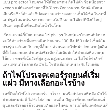
แบบ projector โดยตรง ให้คัตออฟคม กินไฟต่ำ ร้อนน้อยกว่า
xenon แต่ต้องระวังของที่ไม่มีการจัดการความร้อนดี พัดลม
เสียหรือซิงก์ล้าแล้วชิปลดความสว่างลงอย่างเห็นได้ชัด ในรถที่
แคปซูลโคมแน่น ระบายอากาศไม่ดี หลอดไฟledที่ซิงก์ใหญ่
เกินอาจอุดพื้นที่จนเกิดไอน้ำในโคม
เรื่องแบรนด์ก็มีผล หลอด ไฟ philips ในกลุ่มฮาโลเจนอัปเกรด
จะให้ค่าสว่างเพิ่มจากเดิมประมาณ 100 ถึง 150 เปอร์เซ็นต์ใน
บางรุ่น แต่แลกกับอายุที่สั้นลง ส่วนหลอดไฟหน้า led จากผู้ผลิต
ที่ตั้งใจออกแบบตำแหน่งชิปเทียบไส้เดิมมักให้ลำแสงที่ควบคุม
ได้กว่า ของที่เน้นวัตต์สูง ลูเมนสูงบนกล่อง แต่ไม่โชว์ค่าลักซ์
และแพทเทิร์นลำแสง มักไม่ใช่ตัวเลือกที่เหมาะกับโคมเดิม
ถ้าไฟโปรเจคเตอร์รถยนต์เริ่ม
แผ่ว มีทางเลือกอะไรบ้าง
รถที่ติดตั้งไฟโปรเจคเตอร์จากโรงงานหรืออัปเกรดทีหลัง มักให้
ลำแสงคมพอดี ไม่ฟุ้งใส่สายตาคนอื่น ปัญหาที่พบบ่อยคือเลนส์
ขุ่นและชัตเตอร์ล้าจนขอบคัตออฟไม่คม การแก้มีตั้งแต่ขัดเลนส์