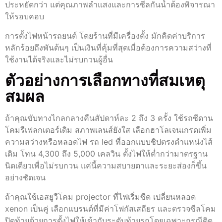
ประหยัดกว่า แต่คุณภาพลำแสงและการซีลกันน้ำต้องพิจารณา
ให้รอบคอบ
การตั้งไฟหน้ารถยนต์ โดยร้านที่มีเครื่องตั้ง มักคิดค่าบริการ
หลักร้อยถึงพันต้นๆ เป็นเงินที่คุ้มที่สุดเมื่อต้องการความสว่างที่
ใช้งานได้จริงและไม่รบกวนผู้อื่น
ตัวอย่างการเลือกทางที่สมเหตุ
สมผล
ถ้าคุณขับทางไกลกลางคืนสัปดาห์ละ 2 ถึง 3 ครั้ง ใช้รถซีดาน
โคมรีเฟลกเตอร์เดิม สภาพเลนส์ยังใส เลือกฮาโลเจนเกรดเพิ่ม
ความสว่างหรือหลอดไฟ รถ led ที่ออกแบบชิปตรงตำแหน่งไส้
เดิม โทน 4,300 ถึง 5,000 เคลวิน ตั้งไฟให้ต่ำกว่ามาตรฐาน
นิดเดียวเพื่อไม่รบกวน แค่นี้ความสบายตาและระยะส่องก็ขึ้น
อย่างชัดเจน
ถ้าคุณใช้เอสยูวีโคม projector ที่ไฟเริ่มซีด เปลี่ยนหลอด
xenon เป็นคู่ เลือกแบรนด์ที่มีค่าโฟกัสเสถียร และตรวจซีลโคม
ปิดท้ายด้วยการตั้งไฟให้เข้ากับระดับท้ายรถโดยเฉพาะกรณีติด