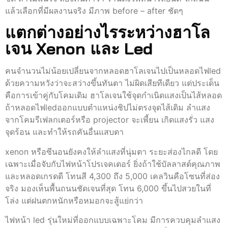
แล้วเลือกที่มีผลงานจริง มีภาพ before – after ชัดๆ
แตกต่างอย่างไรระหว่างฮาโล
เจน Xenon และ Led
คนจำนวนไม่น้อยเปลี่ยนจากหลอดฮาโลเจนไปเป็นหลอดไฟled
ด้วยความหวังว่าจะสว่างขึ้นทันตา ไม่ผิดเสียทีเดียว แต่ประเด็น
คือการเข้าคู่กับโคมเดิม ฮาโลเจนใช้จุดกำเนิดแสงเป็นไส้หลอด
ถ้าหลอดไฟledออกแบบตำแหน่งชิปไม่ตรงจุดไส้เดิม ลำแสง
จากโคมรีเฟลกเตอร์หรือ projector จะเพี้ยน เกิดแสงรั่ว แสง
จุดร้อน และทำให้รถคันอื่นแสบตา
xenon หรือซีนอนยังคงให้ลำแสงที่นุ่มตา ระยะส่องไกลดี โดย
เฉพาะเมื่อจับกับไฟหน้าโปรเจคเตอร์ ยิ่งถ้าใช้บัลลาสต์คุณภาพ
และหลอดเกรดดี โทนสี 4,300 ถึง 5,000 เคลวินคือโซนที่ส่อง
จริง มองเห็นพื้นถนนชัดเจนที่สุด โทน 6,000 ขึ้นไปสวยในที่
โล่ง แต่ฝนตกหนักหรือหมอกจะสู้แย่กว่า
ไฟหน้า led รุ่นใหม่ที่ออกแบบเฉพาะโคม มีการควบคุมลำแสง