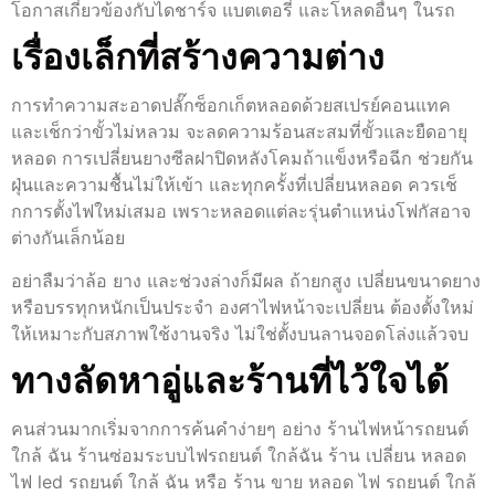
โอกาสเกี่ยวข้องกับไดชาร์จ แบตเตอรี่ และโหลดอื่นๆ ในรถ
เรื่องเล็กที่สร้างความต่าง
การทำความสะอาดปลั๊กซ็อกเก็ตหลอดด้วยสเปรย์คอนแทค
และเช็กว่าขั้วไม่หลวม จะลดความร้อนสะสมที่ขั้วและยืดอายุ
หลอด การเปลี่ยนยางซีลฝาปิดหลังโคมถ้าแข็งหรือฉีก ช่วยกัน
ฝุ่นและความชื้นไม่ให้เข้า และทุกครั้งที่เปลี่ยนหลอด ควรเช็
กการตั้งไฟใหม่เสมอ เพราะหลอดแต่ละรุ่นตำแหน่งโฟกัสอาจ
ต่างกันเล็กน้อย
อย่าลืมว่าล้อ ยาง และช่วงล่างก็มีผล ถ้ายกสูง เปลี่ยนขนาดยาง
หรือบรรทุกหนักเป็นประจำ องศาไฟหน้าจะเปลี่ยน ต้องตั้งใหม่
ให้เหมาะกับสภาพใช้งานจริง ไม่ใช่ตั้งบนลานจอดโล่งแล้วจบ
ทางลัดหาอู่และร้านที่ไว้ใจได้
คนส่วนมากเริ่มจากการค้นคำง่ายๆ อย่าง ร้านไฟหน้ารถยนต์
ใกล้ ฉัน ร้านซ่อมระบบไฟรถยนต์ ใกล้ฉัน ร้าน เปลี่ยน หลอด
ไฟ led รถยนต์ ใกล้ ฉัน หรือ ร้าน ขาย หลอด ไฟ รถยนต์ ใกล้