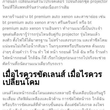
ภายนอก เปลี่ยนเลนส์ในโปรเจคเตอร์ ไปจนถึงยกชุด projector
ใหม่ที่ให้แพทเทิร์นสว่างต่อเนื่องกว่าเดิม
หลายร้านอย่าง bt premium auto xenon และสาขาย่อย เช่น
bt premium auto xenon สาขา ศรีนครินทร์ หรือ bt
premium auto xenon รามอินทรา ทำงานแนวนี้เป็นประจำ
จุดเด่นคือเขารู้ว่ารถรุ่นไหนจับคู่กับ projector รุ่นไหนแล้ว
ลงตัว ตั้งไฟให้ได้มาตรฐาน ไม่สร้างแสงรบกวน และทำซีลโคม
แน่นจนไม่เกิดไอน้ำกลับมา ในกรุงเทพหรือปริมณฑล ค้นแบบ
ง่ายๆ ด้วยคำว่า ร้าน ทํา ไฟ หน้า รถยนต์ ใกล้ ฉัน หรือ ร้านทํา
ไฟหน้ารถยนต์ ใกล้ฉัน ก็ดี เรียกไปคุยก่อนเอารถไปจริงจะช่วย
คัดร้านที่ถนัดงานแนวเดียวกับรถเรา
เมื่อไรควรขัดเลนส์ เมื่อไรควร
เปลี่ยนโคม
เลนส์โคมหน้ารถเมื่อโดนแดดแรงหลายปี ชั้นเคลือบป้องกันยูวี
จะเสื่อม เกิดฟิล์มเหลืองและผิวด้าน การขัดไฟหน้ารถ ใกล้ฉัน
หรือบริการขัดเลนส์ที่ทำครบขั้นตอน ตั้งแต่ขัดไล่เกรด ลงไพร