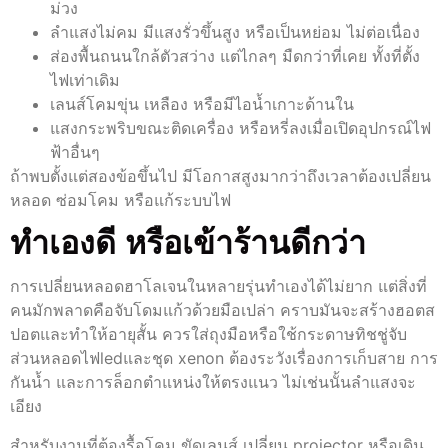
ม่วง
ลำแสงไม่คม มีแสงรั่วขึ้นสูง หรือเป็นหย่อม ไม่ต่อเนื่อง
ส่องพื้นถนนใกล้ตัวสว่าง แต่ไกลๆ มืดกว่าที่เคย ทั้งที่ตั้ง
ไฟเท่าเดิม
เลนส์โคมขุ่น เหลือง หรือมีไอน้ำเกาะด้านใน
แสงกระพริบขณะติดเครื่อง หรือหรี่ลงเมื่อเปิดอุปกรณ์ไฟ
ฟ้าอื่นๆ
ถ้าพบตั้งแต่สองข้อขึ้นไป มีโอกาสสูงมากว่าถึงเวลาต้องเปลี่ยน
หลอด ซ่อมโคม หรือแก้ระบบไฟ
ทำเองดี หรือเข้าร้านดีกว่า
การเปลี่ยนหลอดฮาโลเจนในหลายรุ่นทำเองได้ไม่ยาก แต่สิ่งที่
คนมักพลาดคือจับโดมแก้วด้วยมือเปล่า คราบมันจะสร้างฮอตส
ปอตและทำให้อายุสั้น ควรใส่ถุงมือหรือใช้กระดาษทิชชู่จับ
ส่วนหลอดไฟledและชุด xenon ต้องระวังเรื่องการเก็บสาย การ
กันน้ำ และการล็อกตำแหน่งให้ตรงแนว ไม่เช่นนั้นลำแสงจะ
เอียง
สำหรับงานที่ต้องรื้อโคม ขัดเลนส์ เปลี่ยน projector หรือเดิน