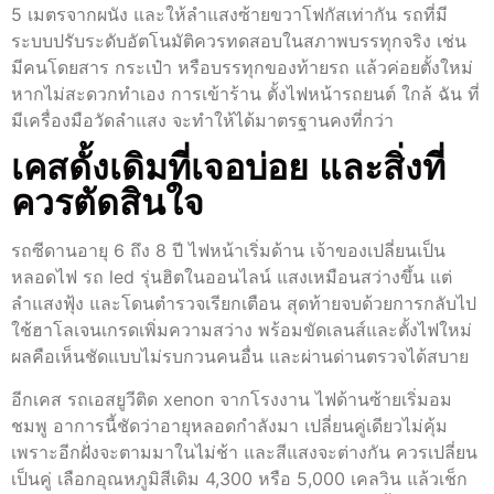
5 เมตรจากผนัง และให้ลำแสงซ้ายขวาโฟกัสเท่ากัน รถที่มี
ระบบปรับระดับอัตโนมัติควรทดสอบในสภาพบรรทุกจริง เช่น
มีคนโดยสาร กระเป๋า หรือบรรทุกของท้ายรถ แล้วค่อยตั้งใหม่
หากไม่สะดวกทำเอง การเข้าร้าน ตั้งไฟหน้ารถยนต์ ใกล้ ฉัน ที่
มีเครื่องมือวัดลำแสง จะทำให้ได้มาตรฐานคงที่กว่า
เคสดั้งเดิมที่เจอบ่อย และสิ่งที่
ควรตัดสินใจ
รถซีดานอายุ 6 ถึง 8 ปี ไฟหน้าเริ่มด้าน เจ้าของเปลี่ยนเป็น
หลอดไฟ รถ led รุ่นฮิตในออนไลน์ แสงเหมือนสว่างขึ้น แต่
ลำแสงฟุ้ง และโดนตำรวจเรียกเตือน สุดท้ายจบด้วยการกลับไป
ใช้ฮาโลเจนเกรดเพิ่มความสว่าง พร้อมขัดเลนส์และตั้งไฟใหม่
ผลคือเห็นชัดแบบไม่รบกวนคนอื่น และผ่านด่านตรวจได้สบาย
อีกเคส รถเอสยูวีติด xenon จากโรงงาน ไฟด้านซ้ายเริ่มอม
ชมพู อาการนี้ชัดว่าอายุหลอดกำลังมา เปลี่ยนคู่เดียวไม่คุ้ม
เพราะอีกฝั่งจะตามมาในไม่ช้า และสีแสงจะต่างกัน ควรเปลี่ยน
เป็นคู่ เลือกอุณหภูมิสีเดิม 4,300 หรือ 5,000 เคลวิน แล้วเช็ก