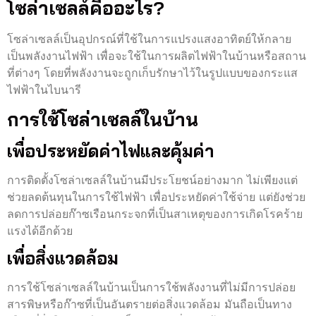
โซล่าเซลล์คืออะไร?
โซล่าเซลล์เป็นอุปกรณ์ที่ใช้ในการแปรงแสงอาทิตย์ให้กลาย
เป็นพลังงานไฟฟ้า เพื่อจะใช้ในการผลิตไฟฟ้าในบ้านหรือสถาน
ที่ต่างๆ โดยที่พลังงานจะถูกเก็บรักษาไว้ในรูปแบบของกระแส
ไฟฟ้าในไบนารี
การใช้โซล่าเซลล์ในบ้าน
เพื่อประหยัดค่าไฟและคุ้มค่า
การติดตั้งโซล่าเซลล์ในบ้านมีประโยชน์อย่างมาก ไม่เพียงแต่
ช่วยลดต้นทุนในการใช้ไฟฟ้า เพื่อประหยัดค่าใช้จ่าย แต่ยังช่วย
ลดการปล่อยก๊าซเรือนกระจกที่เป็นสาเหตุของการเกิดโรคร้าย
แรงได้อีกด้วย
เพื่อสิ่งแวดล้อม
การใช้โซล่าเซลล์ในบ้านเป็นการใช้พลังงานที่ไม่มีการปล่อย
สารพิษหรือก๊าซที่เป็นอันตรายต่อสิ่งแวดล้อม มันถือเป็นทาง