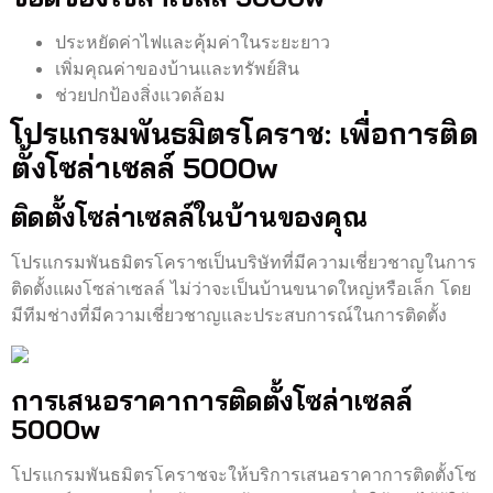
ประหยัดค่าไฟและคุ้มค่าในระยะยาว
เพิ่มคุณค่าของบ้านและทรัพย์สิน
ช่วยปกป้องสิ่งแวดล้อม
โปรแกรมพันธมิตรโคราช: เพื่อการติด
ตั้งโซล่าเซลล์ 5000w
ติดตั้งโซล่าเซลล์ในบ้านของคุณ
โปรแกรมพันธมิตรโคราชเป็นบริษัทที่มีความเชี่ยวชาญในการ
ติดตั้งแผงโซล่าเซลล์ ไม่ว่าจะเป็นบ้านขนาดใหญ่หรือเล็ก โดย
มีทีมช่างที่มีความเชี่ยวชาญและประสบการณ์ในการติดตั้ง
การเสนอราคาการติดตั้งโซล่าเซลล์
5000w
โปรแกรมพันธมิตรโคราชจะให้บริการเสนอราคาการติดตั้งโซ