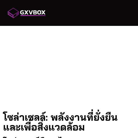
โซล่าเซลล์ 5000W
ราคา ตัวเลือกที่คุ้มค่า
สำหรับบ้านขนาดใหญ่
โซล่าเซลล์ 5000W
ราคา: ตัวเลือกที่คุ้มค่า
สำหรับบ้านขนาดใหญ่
โซล่าเซลล์: พลังงานที่ยั่งยืน
และเพื่อสิ่งแวดล้อม