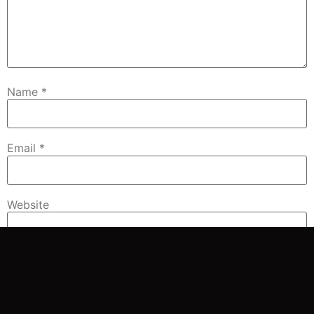
Name
*
Email
*
Website
Save my name, email, and website in this browser for
the next time I comment.