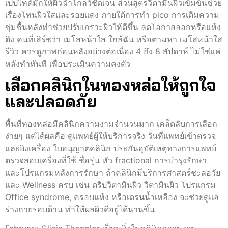
เปปไทด์มักให้ผิวฉ่ำโกลว์ชัดเจน ส่วนสูตรวิตามินผิวเข้มข้นช่วย
เรื่องโทนผิวใสและรอยแดง ภายใต้การทำ pico การเติมความ
ชุ่มชื้นหลังทำช่วยปรับเกราะผิวให้ดีขึ้น ลดโอกาสลอกหรือแห้ง
ตึง คนที่เสิร์ชว่า เมโสหน้าใส ใกล้ฉัน หรือตามหา เมโสหน้าใส
รีวิว ควรดูภาพก่อนหลังอย่างต่อเนื่อง 4 ถึง 8 สัปดาห์ ไม่ใช่แค่
หลังทำทันที เพื่อประเมินความคงตัว
เลือกคลินิกในทองหล่อให้ถูกใจ
และปลอดภัย
พื้นที่ทองหล่อมีคลินิกความงามจำนวนมาก เคล็ดลับการเลือก
ง่ายๆ แต่ได้ผลคือ ดูแพทย์ผู้ให้บริการจริง วันที่แพทย์เข้าตรวจ
และยิงเครื่อง ใบอนุญาตคลินิก ประกันอุบัติเหตุทางการแพทย์
ตรวจสอบเครื่องที่ใช้ ชื่อรุ่น หัว fractional การบำรุงรักษา
และโปรแกรมหลังการรักษา ถ้าคลินิกมีบริการศาสตร์ชะลอวัย
และ Wellness ครบ เช่น ดริปวิตามินผิว วิตามินผิว โปรแกรม
Office syndrome, ครอบแห้ง หรือเดรนน้ำเหลือง จะช่วยดูแล
ร่างกายรอบด้าน ทำให้ผลผิวดีอยู่ได้นานขึ้น