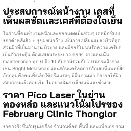
ประสบการณ์หน้างาน เคสที่
เห็นผลชัดและเคสที่ต้องใจเย็น
ในย่านที่คนทำงานหนักและออกแดดเป็นช่วงๆ เคสมิกซ์แบบ
รอยดำหลังสิว + รูขุมขนกว้าง เห็นการเปลี่ยนแปลงเร็วที่สุด
ส่วนฝ้าที่เป็นมานาน ผิวบาง และมีฮอร์โมนหรือความเครียด
เป็นตัวกระตุ้น ต้องแพลนระยะยาว ค่อยๆ จางและเน้น
maintenance ทุก 6 ถึง 10 สัปดาห์ร่วมกับโปรแกรมฝ้าจาง
เช่น Bright Melasmax และสกินแคร์ลดการอักเสบที่แพทย์สั่ง
อีกกลุ่มคือคนเพิ่งเลิกใช้ครีมแรงๆ มีผื่นตามมา ต้องรอให้ผิว
สงบก่อนแล้วค่อยเริ่ม ไม่อย่างนั้นจะเสี่ยงแพ้และช้ำง่าย
ราคา Pico Laser ในย่าน
ทองหล่อ และแนวโน้มโปรของ
February Clinic Thonglor
ราคาจริงขึ้นกับรุ่นเครื่อง จำนวนช็อต พื้นที่ และแพ็กเกจ รวม