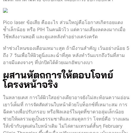
Pico laser ข้อเสีย คืออะไร ส่วนใหญ่คือโอกาสเกิดรอยแดง
ช้ำเล็กน้อย หรือ PIH ในคนผิวไว แต่ความเสี่ยงลดลงมากเมื่อ
ใช้พลังงานพอดี และดูแลหลังทำอย่างเคร่งครัด
ทำช่วงไหนของเดือนเหมาะสุด ถ้ามีงานสำคัญ เว้นอย่างน้อย 5
ถึง 7 วันเพื่อให้ผิวดูนิ่งและฉ่ำที่สุด หลังทำวันแรกถึงวันที่สาม
อาจมีแดงจางๆ ที่ปกปิดได้ด้วยเมกอัพบางเบา
ผสานหัตถการให้ตอบโจทย์
โครงหน้าจริง
ในหลายเคส การได้ผิวใสอย่างเดียวอาจยังไม่สะท้อนความอ่อน
เยาว์เต็มที่ การจัดสัดส่วนใบหน้าด้วยโบท็อกซ์ที่เหมาะสม การ
ฉีดคางเพื่อปรับกรอบ หรือฟิลเลอร์ในจุดที่ขาดวอลุ่มเล็กน้อย
ช่วยให้ผลรวมดูเป็นธรรมชาติและสมดุลกว่า โจทย์คือ วางแผน
ให้เข้ากับจุดเด่นใบหน้าเดิม ไม่ไล่ตามเทรนด์สั้นๆ February
Clinic Thonglor ขึ้นชื่อเรื่องปรับแผนรายบุคคล เน้นความเป็น