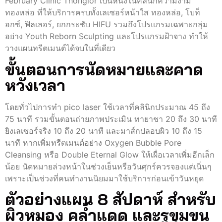
February Clinic Thonglor เป็นหนึ่งในคลินิกความงาม
ทองหล่อ ที่ให้บริการครบทั้งเลเซอร์หน้าใส ทองหล่อ, โบท็
อกซ์, ฟิลเลอร์, ยกกระชับ HIFU รวมถึงโปรแกรมเฉพาะกลุ่ม
อย่าง Youth Reborn Sculpting และโปรแกรมฝ้าจาง ทำให้
วางแผนทรีตเมนต์ได้จบในที่เดียว
ขั้นตอนการนัดหมายและคาด
หวังเวลา
โดยทั่วไปการทำ pico laser ใช้เวลาที่คลินิกประมาณ 45 ถึง
75 นาที รวมขั้นตอนถ่ายภาพประเมิน ทายาชา 20 ถึง 30 นาที
ยิงเลเซอร์จริง 10 ถึง 20 นาที และมาส์กปลอบผิว 10 ถึง 15
นาที หากเพิ่มทรีตเมนต์อย่าง Oxygen Bubble Pore
Cleansing หรือ Double Eternal Glow ให้เผื่อเวลาเพิ่มอีกเล็ก
น้อย นัดหมายล่วงหน้าในช่วงเย็นหรือวันศุกร์ควรจองแต่เนิ่นๆ
เพราะเป็นช่วงที่คนทำงานนิยมมาใช้บริการก่อนเข้าวันหยุด
ตัวอย่างแผน 8 สัปดาห์ สำหรับ
ผิวหมอง คล้ำแดด และรูขุมขน