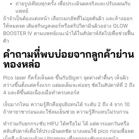
ถ่ายรูปเทียบทุกครั้ง เพื่อประเมินผลจริงและปรับแผนกับ
แพทย์
ถ้าจำเป็นต้องแต่งหน้า เลือกเมกอัพที่ไม่อุดตันผิว และล้างออก
ให้หมดจด เติมสกินบูสเตอร์หรือดริปวิตามินผิวอย่าง GLOW
BOOSTER IV ตามแพทย์แนะนำได้ในสัปดาห์ถัดไปเพื่อช่วยฟื้น
ตัว
คำถามที่พบบ่อยจากลูกค้าย่าน
ทองหล่อ
Pico laser กี่ครั้งเห็นผล ขึ้นกับปัญหา จุดด่างดำตื้นๆ เห็นผิว
สว่างขึ้นตั้งแต่ครั้งแรก แต่ผลเต็มจะค่อยๆ ชัดในสัปดาห์ที่ 2 ถึง
4 และดีขึ้นต่อเนื่องเมื่อทำครบคอร์ส
เจ็บมากไหม ความรู้สึกคือยุบยิบทนได้ ระดับ 2 ถึง 4 จาก 10
ถ้าทายาชาก่อนและใช้ลมเย็นช่วย ความรู้สึกแทบไม่รบกวน
ทำร่วมกับยกกระชับ HIFU ได้หรือไม่ ได้ แต่ควรแยกวันหรือ
สลับสัปดาห์เพื่อให้ประเมินผลชัด บางแผนใช้ pico ก่อนเพื่อลด
เม็ดสี แล้วตามด้วย Ultramax เพื่อยกกระชับกรอบหน้า