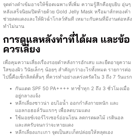
จุดด่างดำเข้มอาจให้ช็อตเฉพาะที่เพิ่ม ความรู้สึกคือยุบยิบ อุ่นๆ
หลังเสร็จนิยมปิดท้ายด้วย Gold Jelly Mask หรือมาส์กทองคำ
ช่วยลดแดงและให้ผิวฉ่ำโกลว์ทันที เหมาะกับคนที่มีงานต่อหลัง
ทำไม่นาน
การดูแลหลังทำที่ได้ผล และข้อ
ควรเลี่ยง
เพื่อคุมความเสี่ยงเรื่องรอยดำหลังการอักเสบ และยืดอายุความ
ใสของผิว วินัยเล็กๆ น้อยๆ สำคัญกว่าอะไรทั้งหมด รายการต่อ
ไปนี้คือเช็กลิสต์สั้นๆ ที่ควรทำอย่างเคร่งครัดใน 3 ถึง 7 วันแรก
กันแดด SPF 50 PA++++ ทาซ้ำทุก 2 ถึง 3 ชั่วโมงเมื่อ
อยู่กลางแจ้ง
หลีกเลี่ยงซาวน่า อบไอน้ำ ออกกำลังกายหนัก และ
แอลกอฮอล์วันแรกๆ เพื่อลดบวมแดง
ใช้มอยซ์เจอร์ไรเซอร์อ่อนโยน ลดกรดผลไม้ เรตินอล
และสครับจนกว่าจะหายแดง
หลีกเลี่ยงแกะเกา จุดเป็นสะเก็ดปล่อยให้หลุดเอง