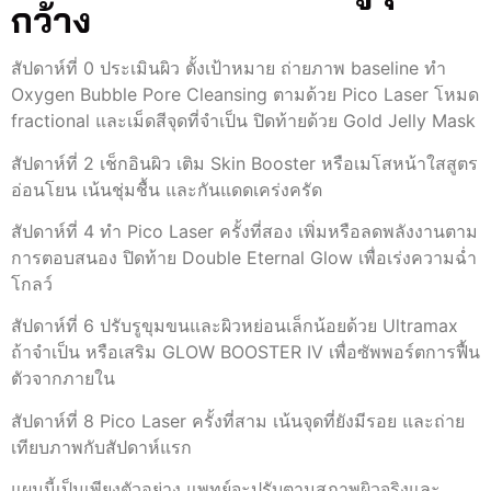
กว้าง
สัปดาห์ที่ 0 ประเมินผิว ตั้งเป้าหมาย ถ่ายภาพ baseline ทำ
Oxygen Bubble Pore Cleansing ตามด้วย Pico Laser โหมด
fractional และเม็ดสีจุดที่จำเป็น ปิดท้ายด้วย Gold Jelly Mask
สัปดาห์ที่ 2 เช็กอินผิว เติม Skin Booster หรือเมโสหน้าใสสูตร
อ่อนโยน เน้นชุ่มชื้น และกันแดดเคร่งครัด
สัปดาห์ที่ 4 ทำ Pico Laser ครั้งที่สอง เพิ่มหรือลดพลังงานตาม
การตอบสนอง ปิดท้าย Double Eternal Glow เพื่อเร่งความฉ่ำ
โกลว์
สัปดาห์ที่ 6 ปรับรูขุมขนและผิวหย่อนเล็กน้อยด้วย Ultramax
ถ้าจำเป็น หรือเสริม GLOW BOOSTER IV เพื่อซัพพอร์ตการฟื้น
ตัวจากภายใน
สัปดาห์ที่ 8 Pico Laser ครั้งที่สาม เน้นจุดที่ยังมีรอย และถ่าย
เทียบภาพกับสัปดาห์แรก
แผนนี้เป็นเพียงตัวอย่าง แพทย์จะปรับตามสภาพผิวจริงและ