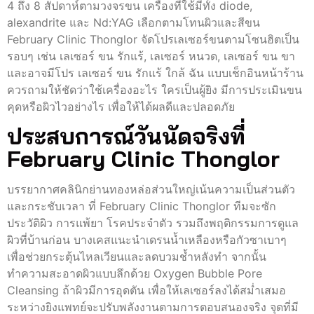
4 ถึง 8 สัปดาห์ตามวงจรขน เครื่องที่ใช้มีทั้ง diode,
alexandrite และ Nd:YAG เลือกตามโทนผิวและสีขน
February Clinic Thonglor จัดโปรเลเซอร์ขนตามโซนฮิตเป็น
รอบๆ เช่น เลเซอร์ ขน รักแร้, เลเซอร์ หนวด, เลเซอร์ ขน ขา
และอาจมีโปร เลเซอร์ ขน รักแร้ ใกล้ ฉัน แบบเช็กอินหน้าร้าน
ควรถามให้ชัดว่าใช้เครื่องอะไร ใครเป็นผู้ยิง มีการประเมินขน
คุดหรือผิวไวอย่างไร เพื่อให้ได้ผลดีและปลอดภัย
ประสบการณ์วันนัดจริงที่
February Clinic Thonglor
บรรยากาศคลินิกย่านทองหล่อส่วนใหญ่เน้นความเป็นส่วนตัว
และกระชับเวลา ที่ February Clinic Thonglor ทีมจะซัก
ประวัติผิว การแพ้ยา โรคประจำตัว รวมถึงพฤติกรรมการดูแล
ผิวที่บ้านก่อน บางเคสแนะนำเดรนน้ำเหลืองหรือกัวซาเบาๆ
เพื่อช่วยกระตุ้นไหลเวียนและลดบวมช้ำหลังทำ จากนั้น
ทำความสะอาดผิวแบบลึกด้วย Oxygen Bubble Pore
Cleansing ถ้าผิวมีการอุดตัน เพื่อให้เลเซอร์ลงได้สม่ำเสมอ
ระหว่างยิงแพทย์จะปรับพลังงานตามการตอบสนองจริง จุดที่มี