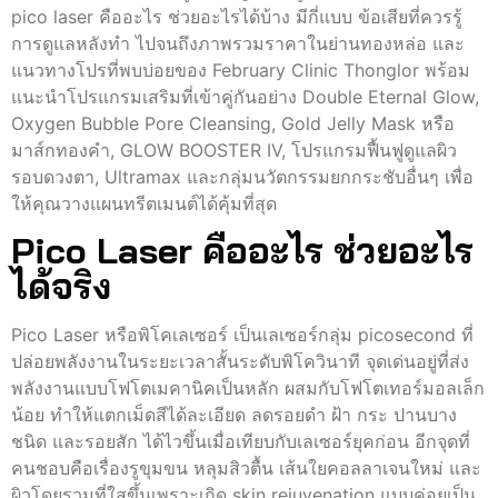
pico laser คืออะไร ช่วยอะไรได้บ้าง มีกี่แบบ ข้อเสียที่ควรรู้
การดูแลหลังทำ ไปจนถึงภาพรวมราคาในย่านทองหล่อ และ
แนวทางโปรที่พบบ่อยของ February Clinic Thonglor พร้อม
แนะนำโปรแกรมเสริมที่เข้าคู่กันอย่าง Double Eternal Glow,
Oxygen Bubble Pore Cleansing, Gold Jelly Mask หรือ
มาส์กทองคำ, GLOW BOOSTER IV, โปรแกรมฟื้นฟูดูแลผิว
รอบดวงตา, Ultramax และกลุ่มนวัตกรรมยกกระชับอื่นๆ เพื่อ
ให้คุณวางแผนทรีตเมนต์ได้คุ้มที่สุด
Pico Laser คืออะไร ช่วยอะไร
ได้จริง
Pico Laser หรือพิโคเลเซอร์ เป็นเลเซอร์กลุ่ม picosecond ที่
ปล่อยพลังงานในระยะเวลาสั้นระดับพิโควินาที จุดเด่นอยู่ที่ส่ง
พลังงานแบบโฟโตเมคานิคเป็นหลัก ผสมกับโฟโตเทอร์มอลเล็ก
น้อย ทำให้แตกเม็ดสีได้ละเอียด ลดรอยดำ ฝ้า กระ ปานบาง
ชนิด และรอยสัก ได้ไวขึ้นเมื่อเทียบกับเลเซอร์ยุคก่อน อีกจุดที่
คนชอบคือเรื่องรูขุมขน หลุมสิวตื้น เส้นใยคอลลาเจนใหม่ และ
ผิวโดยรวมที่ใสขึ้นเพราะเกิด skin rejuvenation แบบค่อยเป็น