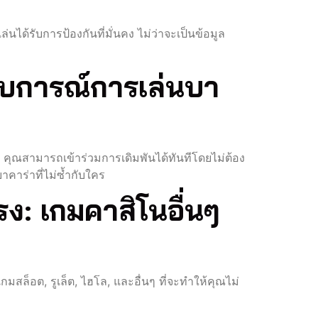
นได้รับการป้องกันที่มั่นคง ไม่ว่าจะเป็นข้อมูล
ะสบการณ์การเล่นบา
ย คุณสามารถเข้าร่วมการเดิมพันได้ทันทีโดยไม่ต้อง
คาร่าที่ไม่ซ้ำกับใคร
รง
: เกมคาสิโนอื่นๆ
มสล็อต, รูเล็ต, ไฮโล, และอื่นๆ ที่จะทำให้คุณไม่