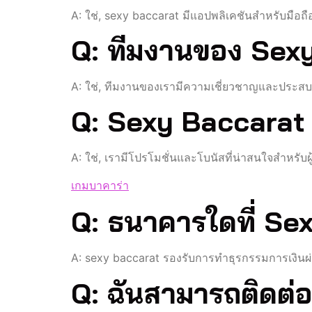
A: ใช่, sexy baccarat มีแอปพลิเคชันสำหรับมือถ
Q: ทีมงานของ Sexy
A: ใช่, ทีมงานของเรามีความเชี่ยวชาญและประส
Q: Sexy Baccarat มี
A: ใช่, เรามีโปรโมชั่นและโบนัสที่น่าสนใจสำหรับผ
เกมบาคาร่า
Q: ธนาคารใดที่ Se
A: sexy baccarat รองรับการทำธุรกรรมการเงินผ
Q: ฉันสามารถติดต่