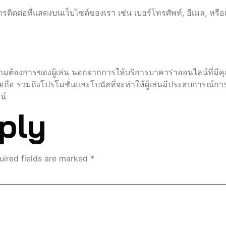
ิดต่อที่แสดงบนเว็บไซต์ของเรา เช่น เบอร์โทรศัพท์, อีเมล, หร
มต้องการของผู้เล่น นอกจากการให้บริการบาคาร่าออนไลน์ที่มีคุณ
่อถือ รวมถึงโปรโมชั่นและโบนัสที่จะทำให้ผู้เล่นมีประสบการณ์กา
น์
ply
uired fields are marked
*