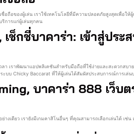
ของผู้เล่น เราใช้เทคโนโลยีที่มีความปลอดภัยสูงสุดเพื่อให้ผู้เล่
ริการแก่ผู้เล่นทุกคน
 เช็กชี่บาคาร่า
: เข้าสู่ปร
ะทุกเวลา เราพัฒนาแอปพลิเคชันสำหรับมือถือที่ใช้ง่ายและสะดวกสบา
ะบบ Chicky Baccarat ที่ให้ผู้เล่นได้สัมผัสประสบการณ์การเล่นบา
ming, บาคาร่า 888 เว็บต
งเดียว เรายังมีเกมคาสิโนอื่นๆ ที่คุณสามารถเลือกเล่นได้ เช่น เก