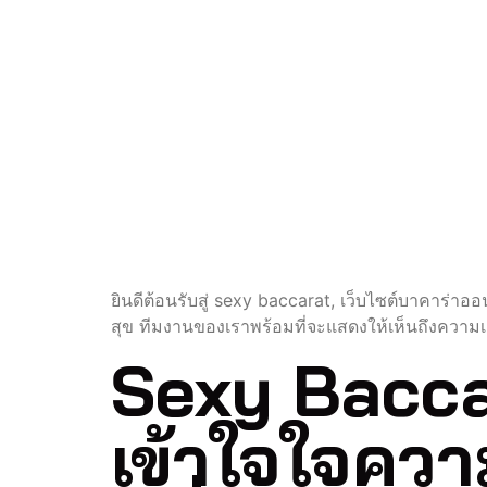
คาร่าออน
ใจความต
ยินดีต้อนรับสู่ sexy baccarat, เว็บไซต์บาคาร่
สุข ทีมงานของเราพร้อมที่จะแสดงให้เห็นถึงความเ
Sexy Baccar
เข้าใจใจควา