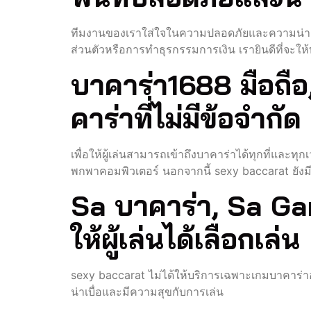
ทีมงานของเราใส่ใจในความปลอดภัยและความน่าเชื่อถือ
ส่วนตัวหรือการทำธุรกรรมการเงิน เรายินดีที่จะให้บ
บาคาร่า1688 มือถือ,
คาร่าที่ไม่มีข้อจำกัด
เพื่อให้ผู้เล่นสามารถเข้าถึงบาคาร่าได้ทุกที่แล
พกพาคอมพิวเตอร์ นอกจากนี้ sexy baccarat ยังมีร
Sa บาคาร่า, Sa Ga
ให้ผู้เล่นได้เลือกเล่น
sexy baccarat ไม่ได้ให้บริการเฉพาะเกมบาคาร่าอย่า
น่าเบื่อและมีความสุขกับการเล่น