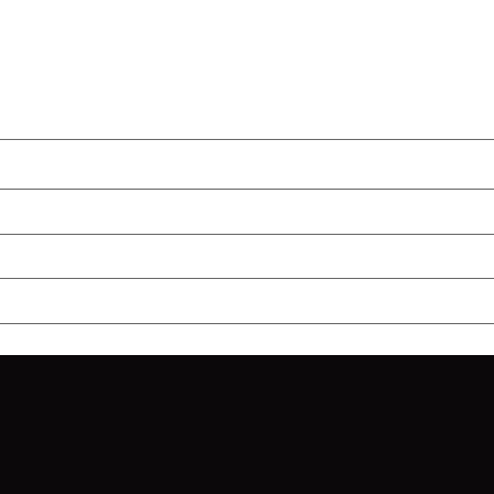
rowser for the next time I comment.