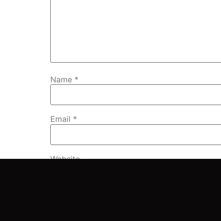
Name
*
Email
*
Website
Save my name, email, and website in this b