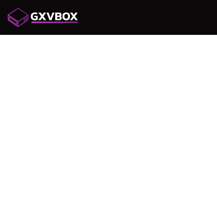
SEXY B
คาร่าออน
ใจความต
SEXY B